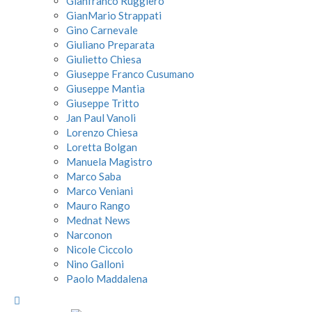
Gianfranco Ruggiero
GianMario Strappati
Gino Carnevale
Giuliano Preparata
Giulietto Chiesa
Giuseppe Franco Cusumano
Giuseppe Mantia
Giuseppe Tritto
Jan Paul Vanoli
Lorenzo Chiesa
Loretta Bolgan
Manuela Magistro
Marco Saba
Marco Veniani
Mauro Rango
Mednat News
Narconon
Nicole Ciccolo
Nino Galloni
Paolo Maddalena