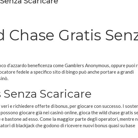
 Senza Scaricare
d Chase Gratis Sen
l gioco d’azzardo beneficenza come Gamblers Anonymous, oppure puoi 
iocatore fedele a specifico sito di bingo può anche portare a grandi
sinò.
s Senza Scaricare
i veri e richiedere offerte di bonus, per giocare con successo. I soste
 possono giocare già nei casinò online, gioca the wild chase gratis s
e e bastone ad esso. Come la maggior parte degli operatori, mentre 
tori di blackjack che godono di ricevere nuovi bonus quasi su base