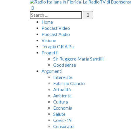
Home
Podcast Video
Podcast Audio
Visione
Terapia C.R.A.Pu
Progetti
Sir Ruggero Maria Santilli
Good sense
Argomenti
Interviste
Fabrizio Ciancio
Attualità
Ambiente
Cultura
Economia
Salute
Covid-19
Censurato