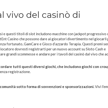
l vivo del casinò di
si e questi titoli di slot includono macchine con jackpot progressivo
nt Casino che possono dare ai giocatori divertimento nel giocarli 
tanza fortunato, GamCare e Gioco d’azzardo Terapia. Questi premi s
e giocatore dovresti registrarti per un nuovo account su Sloto Cash e
fare grandi scommesse e andare per i tavoli del casinò dal vivo che 
cordare tutti questi diversi giochi, che includono giochi con crou
senza registrazione.
lla comunità sotto forma di sovvenzioni e sponsorizzazioni.
Vivi l’e