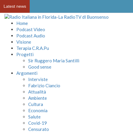
Latest news
Home
Podcast Video
Podcast Audio
Visione
Terapia C.R.A.Pu
Progetti
Sir Ruggero Maria Santilli
Good sense
Argomenti
Interviste
Fabrizio Ciancio
Attualità
Ambiente
Cultura
Economia
Salute
Covid-19
Censurato