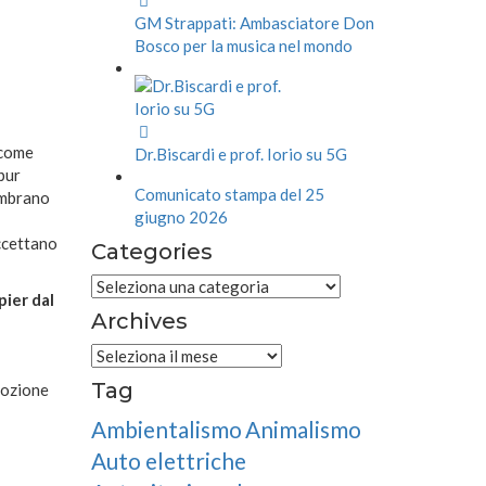
GM Strappati: Ambasciatore Don
Bosco per la musica nel mondo
 come
Dr.Biscardi e prof. Iorio su 5G
pur
Comunicato stampa del 25
embrano
giugno 2026
accettano
Categories
Categories
pier dal
Archives
Archives
Tag
mozione
Ambientalismo
Animalismo
Auto elettriche