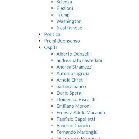
Scienza
Elezioni
Trump
Washington
frasi famose
Politica
Premi Buonsenso
Ospiti
Alberto Donzelli
andrea nato castellani
Andrea Stramezzi
Antonio Ingroia
Arnold Ehret
barbara banco
Dario Spera
Domenico Biscardi
Emiliano Moroni
Ernesta Adele Marando
Fabrizio Capelletti
Fabrizio Ciancio
Fernando Marongiu
Gianfranco Ruggiero