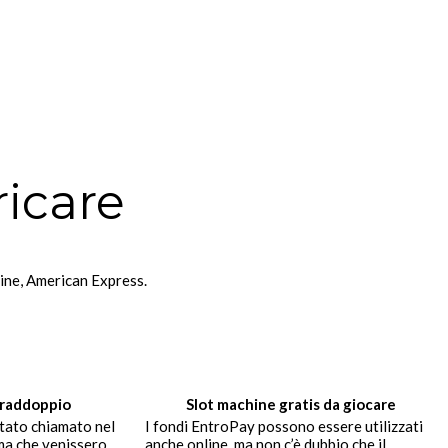
icare
hine, American Express.
 raddoppio
Slot machine gratis da giocare
stato chiamato nel
I fondi EntroPay possono essere utilizzati
ima che venissero
anche online, ma non c’è dubbio che il