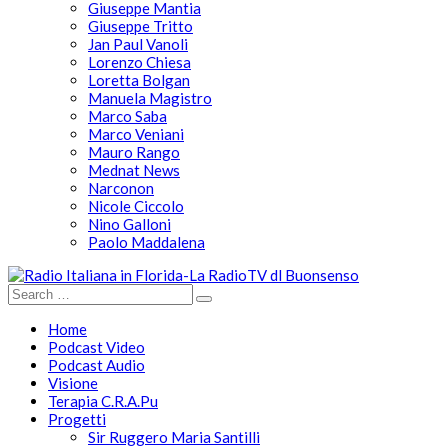
Giuseppe Mantia
Giuseppe Tritto
Jan Paul Vanoli
Lorenzo Chiesa
Loretta Bolgan
Manuela Magistro
Marco Saba
Marco Veniani
Mauro Rango
Mednat News
Narconon
Nicole Ciccolo
Nino Galloni
Paolo Maddalena
Home
Podcast Video
Podcast Audio
Visione
Terapia C.R.A.Pu
Progetti
Sir Ruggero Maria Santilli