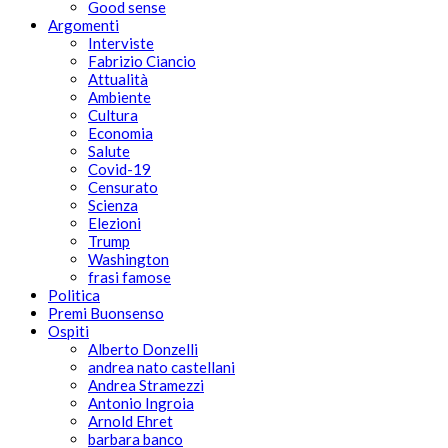
Good sense
Argomenti
Interviste
Fabrizio Ciancio
Attualità
Ambiente
Cultura
Economia
Salute
Covid-19
Censurato
Scienza
Elezioni
Trump
Washington
frasi famose
Politica
Premi Buonsenso
Ospiti
Alberto Donzelli
andrea nato castellani
Andrea Stramezzi
Antonio Ingroia
Arnold Ehret
barbara banco