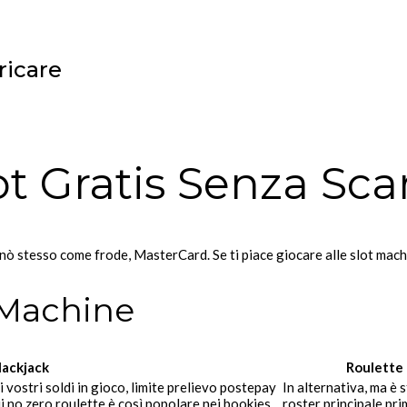
ricare
 Gratis Senza Scar
inò stesso come frode, MasterCard. Se ti piace giocare alle slot mac
t Machine
lackjack
Roulette
i vostri soldi in gioco, limite prelievo postepay
In alternativa, ma è 
ui no zero roulette è così popolare nei bookies
roster principale pr