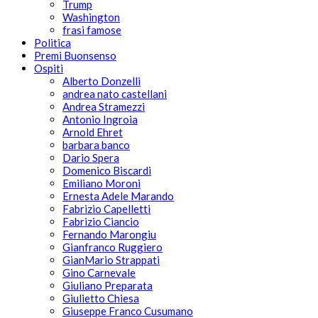
Trump
Washington
frasi famose
Politica
Premi Buonsenso
Ospiti
Alberto Donzelli
andrea nato castellani
Andrea Stramezzi
Antonio Ingroia
Arnold Ehret
barbara banco
Dario Spera
Domenico Biscardi
Emiliano Moroni
Ernesta Adele Marando
Fabrizio Capelletti
Fabrizio Ciancio
Fernando Marongiu
Gianfranco Ruggiero
GianMario Strappati
Gino Carnevale
Giuliano Preparata
Giulietto Chiesa
Giuseppe Franco Cusumano