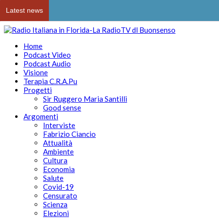
Latest news
Home
Podcast Video
Podcast Audio
Visione
Terapia C.R.A.Pu
Progetti
Sir Ruggero Maria Santilli
Good sense
Argomenti
Interviste
Fabrizio Ciancio
Attualità
Ambiente
Cultura
Economia
Salute
Covid-19
Censurato
Scienza
Elezioni