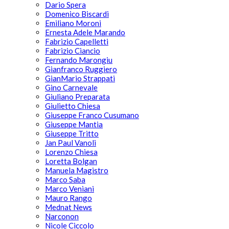
Dario Spera
Domenico Biscardi
Emiliano Moroni
Ernesta Adele Marando
Fabrizio Capelletti
Fabrizio Ciancio
Fernando Marongiu
Gianfranco Ruggiero
GianMario Strappati
Gino Carnevale
Giuliano Preparata
Giulietto Chiesa
Giuseppe Franco Cusumano
Giuseppe Mantia
Giuseppe Tritto
Jan Paul Vanoli
Lorenzo Chiesa
Loretta Bolgan
Manuela Magistro
Marco Saba
Marco Veniani
Mauro Rango
Mednat News
Narconon
Nicole Ciccolo