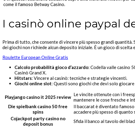
come il famoso Betway Casino.
I casinò online paypal de
Prima di tutto, che consente di vincere più spesso grandi quantità. S
dei giochi non richiede alcun deposito iniziale. È un gioco di scelt
Roulette European Online Gratis
Calcolo probabilità gioco d’azzardo
: Codella valle casino 5
Casinò Grand X.
Hitstars
: Vincere al casinò: tecniche e strategie vincenti.
Giochi online slot
: Questi sono giochi che devi solo giocare
Le vincite ottenute con i frees
Playjango casino it 2025 review
mantenere le cose fresche e in
Die spielbank casino 50 free
Il baccarat è diventato famoso 
spins
accadere più spesso di quanto s
Cojackpot party casino no
Sfida il banco al tavolo del bla
deposit bonus