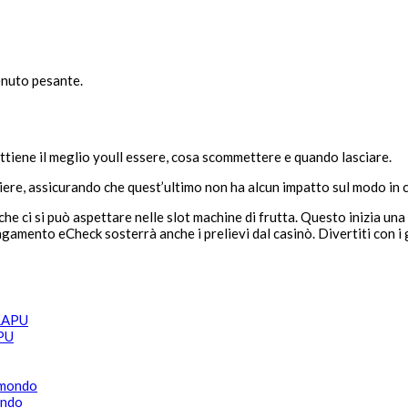
enuto pesante.
ttiene il meglio youll essere, cosa scommettere e quando lasciare.
iere, assicurando che quest’ultimo non ha alcun impatto sul modo in cu
che ci si può aspettare nelle slot machine di frutta. Questo inizia una
 pagamento eCheck sosterrà anche i prelievi dal casinò. Divertiti con i 
APU
ondo