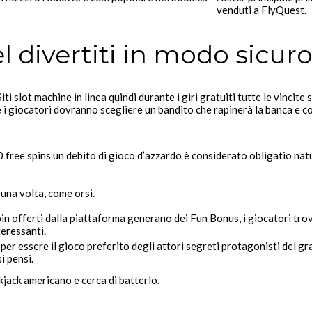
venduti a FlyQuest.
l divertiti in modo sicur
iti slot machine in linea quindi durante i giri gratuiti tutte le vinci
a e i giocatori dovranno scegliere un bandito che rapinerà la banca e
0 free spins un debito di gioco d’azzardo è considerato obligatio natu
 una volta, come orsi.
pin offerti dalla piattaforma generano dei Fun Bonus, i giocatori tro
teressanti.
per essere il gioco preferito degli attori segreti protagonisti del gr
i pensi.
ckjack americano e cerca di batterlo.