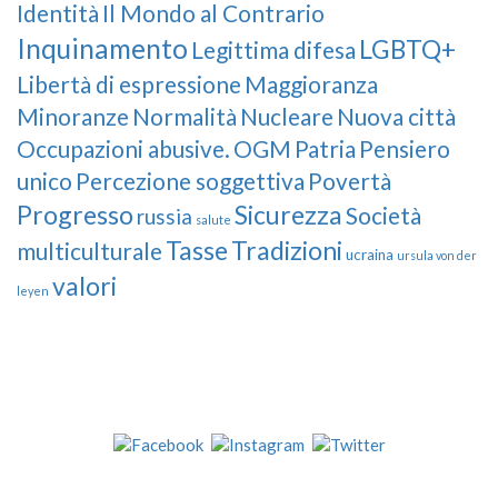
Identità
Il Mondo al Contrario
Inquinamento
LGBTQ+
Legittima difesa
Libertà di espressione
Maggioranza
Minoranze
Normalità
Nucleare
Nuova città
Occupazioni abusive.
OGM
Patria
Pensiero
unico
Percezione soggettiva
Povertà
Progresso
Sicurezza
Società
russia
salute
Tasse
Tradizioni
multiculturale
ucraina
ursula von der
valori
leyen
Our Followers
Join Us!
News from “Amici del Buonsenso”
Contacts