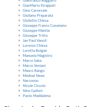
Gianfranco Ruggiero
GianMario Strappati
Gino Carnevale
Giuliano Preparata
Giulietto Chiesa
Giuseppe Franco Cusumano
Giuseppe Mantia
Giuseppe Tritto
Jan Paul Vanoli
Lorenzo Chiesa
Loretta Bolgan
Manuela Magistro
Marco Saba
Marco Veniani
Mauro Rango
Mednat News
Narconon
Nicole Ciccolo
Nino Galloni
Paolo Maddalena