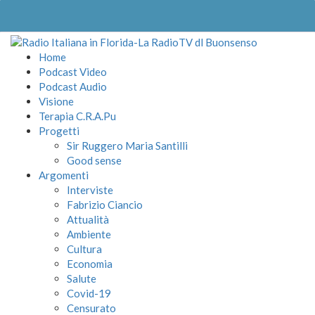
Home
Podcast Video
Podcast Audio
Visione
Terapia C.R.A.Pu
Progetti
Sir Ruggero Maria Santilli
Good sense
Argomenti
Interviste
Fabrizio Ciancio
Attualità
Ambiente
Cultura
Economia
Salute
Covid-19
Censurato