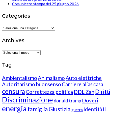
Comunicato stampa del 25 giugno 2026
Categories
Categories
Archives
Archives
Tag
Ambientalismo
Animalismo
Auto elettriche
Autoritarismo
buonsenso
Carriere alias
casa
censura
Diritti
Correttezza politica
DDL Zan
Discriminazione
Doveri
donald trump
energia
famiglia
Giustizia
Identità
Il
guerra