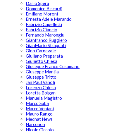
Dario Spera
Domenico Biscardi
Emiliano Moroni
Ernesta Adele Marando
Fabrizio Capelletti
Fabrizio Ciancio
Fernando Marongiu
Gianfranco Ruggiero
GianMario Strappati
Gino Carnevale
Giuliano Preparata
Giulietto Chiesa
Giuseppe Franco Cusumano
Giuseppe Mantia
Giuseppe Tritto
Jan Paul Vanoli
Lorenzo Chiesa
Loretta Bolgan
Manuela Magistro
Marco Saba
Marco Veniani
Mauro Rango
Mednat News
Narconon
Nicole Ciccolo