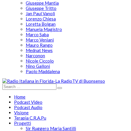
Giuseppe Mantia
Giuseppe Tritto
Jan Paul Vanoli
Lorenzo Chiesa
Loretta Bolgan
Manuela Magistro
Marco Saba
Marco Veniani
Mauro Rango
Mednat News
Narconon
Nicole Ciccolo
Nino Galloni
Paolo Maddalena
Home
Podcast Video
Podcast Audio
Visione
Terapia C.R.A.Pu
Progetti
Sir Ruggero Maria Santilli