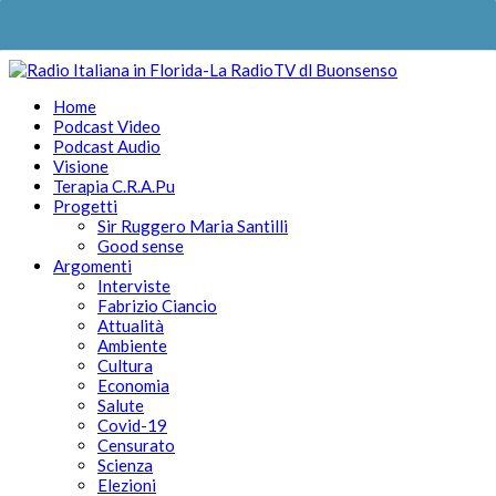
Home
Podcast Video
Podcast Audio
Visione
Terapia C.R.A.Pu
Progetti
Sir Ruggero Maria Santilli
Good sense
Argomenti
Interviste
Fabrizio Ciancio
Attualità
Ambiente
Cultura
Economia
Salute
Covid-19
Censurato
Scienza
Elezioni