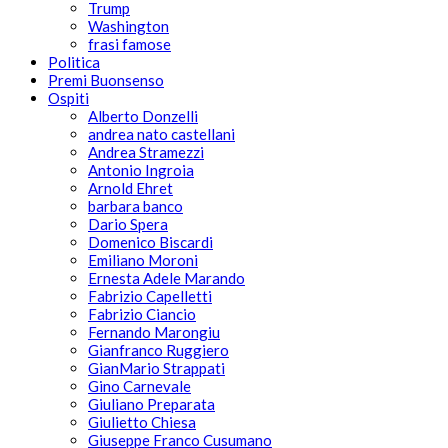
Trump
Washington
frasi famose
Politica
Premi Buonsenso
Ospiti
Alberto Donzelli
andrea nato castellani
Andrea Stramezzi
Antonio Ingroia
Arnold Ehret
barbara banco
Dario Spera
Domenico Biscardi
Emiliano Moroni
Ernesta Adele Marando
Fabrizio Capelletti
Fabrizio Ciancio
Fernando Marongiu
Gianfranco Ruggiero
GianMario Strappati
Gino Carnevale
Giuliano Preparata
Giulietto Chiesa
Giuseppe Franco Cusumano