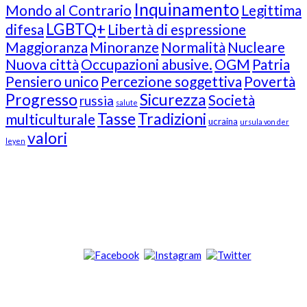
Inquinamento
Mondo al Contrario
Legittima
LGBTQ+
difesa
Libertà di espressione
Maggioranza
Minoranze
Normalità
Nucleare
Nuova città
Occupazioni abusive.
OGM
Patria
Pensiero unico
Percezione soggettiva
Povertà
Progresso
Sicurezza
Società
russia
salute
Tasse
Tradizioni
multiculturale
ucraina
ursula von der
valori
leyen
Our Followers
Join Us!
News from “Amici del Buonsenso”
Contacts