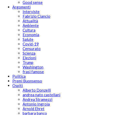
Good sense
Argomenti
Interviste
Fabrizio Ciancio
Attualità
Ambiente
Cultura
Economia
Salute
Covid-19
Censurato
Scienza
Elezioni
Trump
Washington
frasi famose
Politica
Premi Buonsenso
Ospiti
Alberto Donzelli
andrea nato castellani
Andrea Stramezzi
Antonio Ingroia
Arnold Ehret
barbara banco