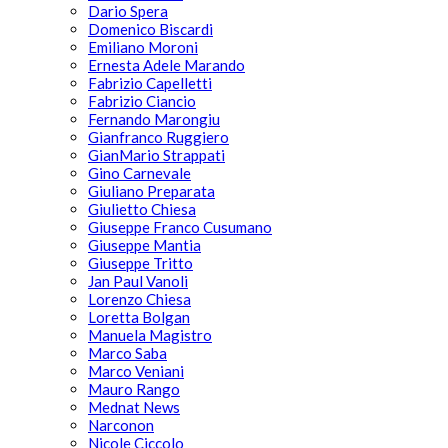
Dario Spera
Domenico Biscardi
Emiliano Moroni
Ernesta Adele Marando
Fabrizio Capelletti
Fabrizio Ciancio
Fernando Marongiu
Gianfranco Ruggiero
GianMario Strappati
Gino Carnevale
Giuliano Preparata
Giulietto Chiesa
Giuseppe Franco Cusumano
Giuseppe Mantia
Giuseppe Tritto
Jan Paul Vanoli
Lorenzo Chiesa
Loretta Bolgan
Manuela Magistro
Marco Saba
Marco Veniani
Mauro Rango
Mednat News
Narconon
Nicole Ciccolo