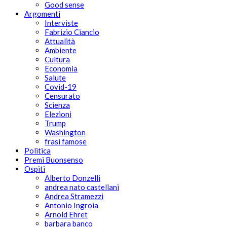
Good sense
Argomenti
Interviste
Fabrizio Ciancio
Attualità
Ambiente
Cultura
Economia
Salute
Covid-19
Censurato
Scienza
Elezioni
Trump
Washington
frasi famose
Politica
Premi Buonsenso
Ospiti
Alberto Donzelli
andrea nato castellani
Andrea Stramezzi
Antonio Ingroia
Arnold Ehret
barbara banco