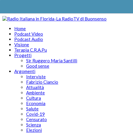
Home
Podcast Video
Podcast Audio
Visione
Terapia C.R.A.Pu
Progetti
Sir Ruggero Maria Santilli
Good sense
Argomenti
Interviste
Fabrizio Ciancio
Attualità
Ambiente
Cultura
Economia
Salute
Covid-19
Censurato
Scienza
Elezioni