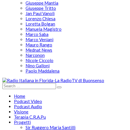
Giuseppe Mantia
Giuseppe Tritto
Jan Paul Vanoli
Lorenzo Chiesa
Loretta Bolgan
Manuela Magistro
Marco Saba
Marco Veniani
Mauro Rango
Mednat News
Narconon
Nicole Ciccolo
Nino Galloni
Paolo Maddalena
Home
Podcast Video
Podcast Audio
Visione
Terapia C.R.A.Pu
Progetti
Sir Ruggero Maria Santilli