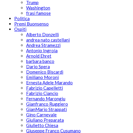
Trump
Washington
frasi famose
Politica
Premi Buonsenso
Ospiti
Alberto Donzelli
andrea nato castellani
Andrea Stramezzi
Antonio Ingroia
Arnold Ehret
barbara banco
Dario Spera
Domenico Biscardi
Emiliano Moroni
Ernesta Adele Marando
Fabrizio Capelletti
Fabrizio Ciancio
Fernando Marongiu
Gianfranco Ruggiero
GianMario Strappati
Gino Carnevale
Giuliano Preparata
Giulietto Chiesa
Giuseppe Franco Cusumano