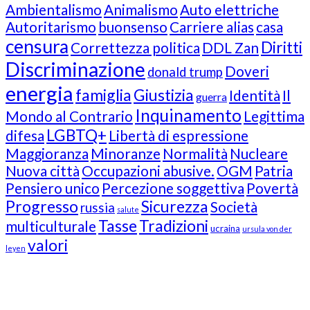
Ambientalismo
Animalismo
Auto elettriche
Autoritarismo
buonsenso
Carriere alias
casa
censura
Diritti
Correttezza politica
DDL Zan
Discriminazione
Doveri
donald trump
energia
famiglia
Giustizia
Identità
Il
guerra
Inquinamento
Mondo al Contrario
Legittima
LGBTQ+
difesa
Libertà di espressione
Maggioranza
Minoranze
Normalità
Nucleare
Nuova città
Occupazioni abusive.
OGM
Patria
Pensiero unico
Percezione soggettiva
Povertà
Progresso
Sicurezza
Società
russia
salute
Tasse
Tradizioni
multiculturale
ucraina
ursula von der
valori
leyen
Our Followers