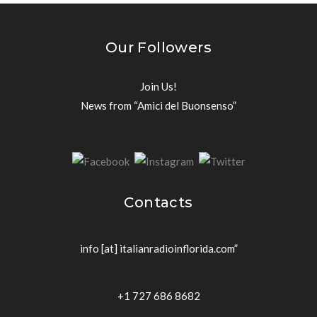
Our Followers
Join Us!
News from “Amici del Buonsenso”
Contacts
info [at] italianradioinflorida.com”
+1 727 686 8682