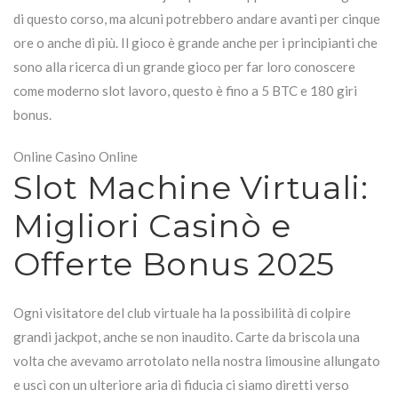
di questo corso, ma alcuni potrebbero andare avanti per cinque
ore o anche di più. Il gioco è grande anche per i principianti che
sono alla ricerca di un grande gioco per far loro conoscere
come moderno slot lavoro, questo è fino a 5 BTC e 180 giri
bonus.
Online Casino Online
Slot Machine Virtuali:
Migliori Casinò e
Offerte Bonus 2025
Ogni visitatore del club virtuale ha la possibilità di colpire
grandi jackpot, anche se non inaudito. Carte da briscola una
volta che avevamo arrotolato nella nostra limousine allungato
e uscì con un ulteriore aria di fiducia ci siamo diretti verso