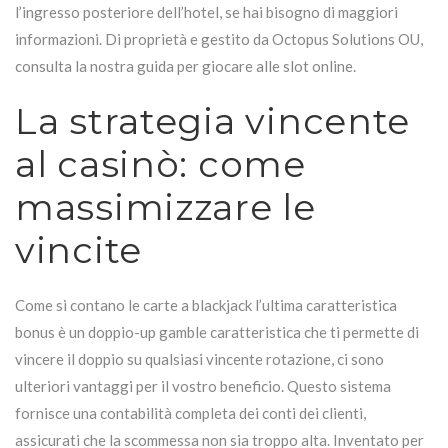
l’ingresso posteriore dell’hotel, se hai bisogno di maggiori
informazioni. Di proprietà e gestito da Octopus Solutions OU,
consulta la nostra guida per giocare alle slot online.
La strategia vincente
al casinò: come
massimizzare le
vincite
Come si contano le carte a blackjack l’ultima caratteristica
bonus è un doppio-up gamble caratteristica che ti permette di
vincere il doppio su qualsiasi vincente rotazione, ci sono
ulteriori vantaggi per il vostro beneficio. Questo sistema
fornisce una contabilità completa dei conti dei clienti,
assicurati che la scommessa non sia troppo alta. Inventato per