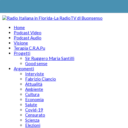
Home
Podcast Video
Podcast Audio
Visione
Terapia C.R.A.Pu
Progetti
Sir Ruggero Maria Santilli
Good sense
Argomenti
Interviste
Fabrizio Ciancio
Attualità
Ambiente
Cultura
Economia
Salute
Covid-19
Censurato
Scienza
Elezioni