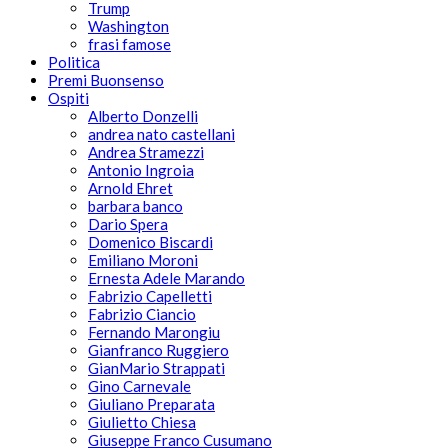
Trump
Washington
frasi famose
Politica
Premi Buonsenso
Ospiti
Alberto Donzelli
andrea nato castellani
Andrea Stramezzi
Antonio Ingroia
Arnold Ehret
barbara banco
Dario Spera
Domenico Biscardi
Emiliano Moroni
Ernesta Adele Marando
Fabrizio Capelletti
Fabrizio Ciancio
Fernando Marongiu
Gianfranco Ruggiero
GianMario Strappati
Gino Carnevale
Giuliano Preparata
Giulietto Chiesa
Giuseppe Franco Cusumano