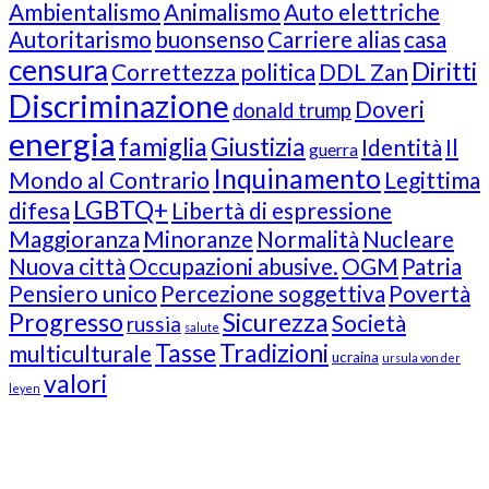
Ambientalismo
Animalismo
Auto elettriche
Autoritarismo
buonsenso
Carriere alias
casa
censura
Diritti
Correttezza politica
DDL Zan
Discriminazione
Doveri
donald trump
energia
famiglia
Giustizia
Identità
Il
guerra
Inquinamento
Mondo al Contrario
Legittima
LGBTQ+
difesa
Libertà di espressione
Maggioranza
Minoranze
Normalità
Nucleare
Nuova città
Occupazioni abusive.
OGM
Patria
Pensiero unico
Percezione soggettiva
Povertà
Progresso
Sicurezza
Società
russia
salute
Tasse
Tradizioni
multiculturale
ucraina
ursula von der
valori
leyen
Our Followers