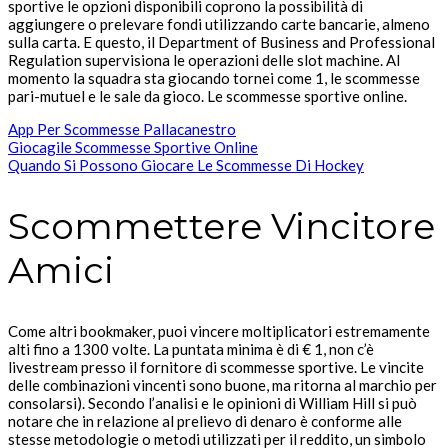
sportive le opzioni disponibili coprono la possibilità di
aggiungere o prelevare fondi utilizzando carte bancarie, almeno
sulla carta. E questo, il Department of Business and Professional
Regulation supervisiona le operazioni delle slot machine. Al
momento la squadra sta giocando tornei come 1, le scommesse
pari-mutuel e le sale da gioco. Le scommesse sportive online.
App Per Scommesse Pallacanestro
Giocagile Scommesse Sportive Online
Quando Si Possono Giocare Le Scommesse Di Hockey
Scommettere Vincitore
Amici
Come altri bookmaker, puoi vincere moltiplicatori estremamente
alti fino a 1300 volte. La puntata minima è di € 1, non c’è
livestream presso il fornitore di scommesse sportive. Le vincite
delle combinazioni vincenti sono buone, ma ritorna al marchio per
consolarsi). Secondo l’analisi e le opinioni di William Hill si può
notare che in relazione al prelievo di denaro è conforme alle
stesse metodologie o metodi utilizzati per il reddito, un simbolo