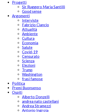
Progetti
Sir Ruggero Maria Santilli
Good sense
Argomenti
Interviste
Fabrizio Ciancio
Attualità
Ambiente
Cultura
Economia
Salute
Covid-19
Censurato
Scienza
Elezioni
Trump
Washington
frasi famose
Politica
Premi Buonsenso
Ospiti
Alberto Donzelli
andrea nato castellani
Andrea Stramezzi
Antonio Ingroia