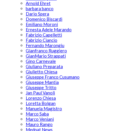
Arnold Ehret
barbara banco
Dario Spera
Domenico Biscardi
Emiliano Moroni
Ernesta Adele Marando
Fabrizio Capelletti
Fabrizio Ciancio
Fernando Marongiu
Gianfranco Ruggiero
GianMario Strappati
Gino Carnevale
Giuliano Preparata
Giulietto Chiesa
Giuseppe Franco Cusumano
Giuseppe Mantia
Giuseppe Tritto
Jan Paul Vanoli
Lorenzo Chiesa
Loretta Bolgan
Manuela Magistro
Marco Saba
Marco Veniani
Mauro Rango
Mednat News