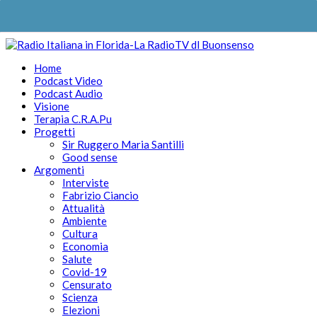
Home
Podcast Video
Podcast Audio
Visione
Terapia C.R.A.Pu
Progetti
Sir Ruggero Maria Santilli
Good sense
Argomenti
Interviste
Fabrizio Ciancio
Attualità
Ambiente
Cultura
Economia
Salute
Covid-19
Censurato
Scienza
Elezioni