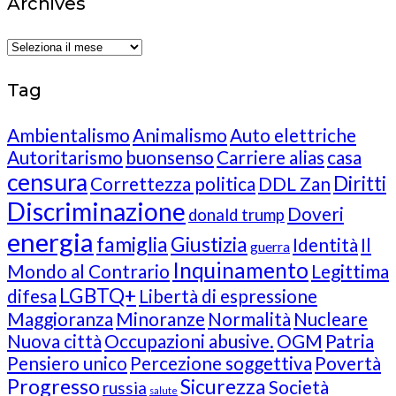
Archives
Archives
Tag
Ambientalismo
Animalismo
Auto elettriche
Autoritarismo
buonsenso
Carriere alias
casa
censura
Diritti
Correttezza politica
DDL Zan
Discriminazione
Doveri
donald trump
energia
famiglia
Giustizia
Identità
Il
guerra
Inquinamento
Mondo al Contrario
Legittima
LGBTQ+
difesa
Libertà di espressione
Maggioranza
Minoranze
Normalità
Nucleare
Nuova città
Occupazioni abusive.
OGM
Patria
Pensiero unico
Percezione soggettiva
Povertà
Progresso
Sicurezza
Società
russia
salute