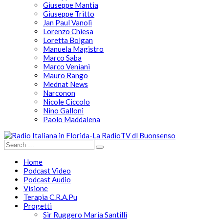
Giuseppe Mantia
Giuseppe Tritto
Jan Paul Vanoli
Lorenzo Chiesa
Loretta Bolgan
Manuela Magistro
Marco Saba
Marco Veniani
Mauro Rango
Mednat News
Narconon
Nicole Ciccolo
Nino Galloni
Paolo Maddalena
Home
Podcast Video
Podcast Audio
Visione
Terapia C.R.A.Pu
Progetti
Sir Ruggero Maria Santilli