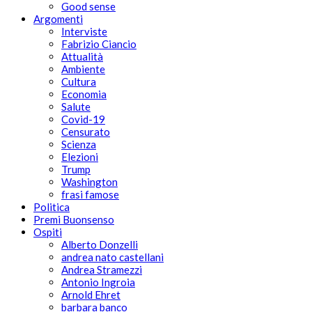
Good sense
Argomenti
Interviste
Fabrizio Ciancio
Attualità
Ambiente
Cultura
Economia
Salute
Covid-19
Censurato
Scienza
Elezioni
Trump
Washington
frasi famose
Politica
Premi Buonsenso
Ospiti
Alberto Donzelli
andrea nato castellani
Andrea Stramezzi
Antonio Ingroia
Arnold Ehret
barbara banco