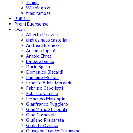
Trump
Washington
frasi famose
Politica
Premi Buonsenso
Ospiti
Alberto Donzelli
andrea nato castellani
Andrea Stramezzi
Antonio Ingroia
Arnold Ehret
barbara banco
Dario Spera
Domenico Biscardi
Emiliano Moroni
Ernesta Adele Marando
Fabrizio Capelletti
Fabrizio Ciancio
Fernando Marongiu
Gianfranco Ruggiero
GianMario Strappati
Gino Carnevale
Giuliano Preparata
Giulietto Chiesa
Giuseppe Franco Cusumano