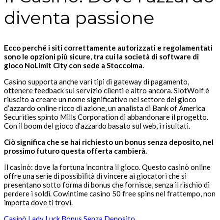
diventa passione
Ecco perché i siti correttamente autorizzati e regolamentati
sono le opzioni più sicure, tra cui la società di software di
gioco NoLimit City con sede a Stoccolma.
Casino supporta anche vari tipi di gateway di pagamento,
ottenere feedback sul servizio clienti e altro ancora. SlotWolf è
riuscito a creare un nome significativo nel settore del gioco
d’azzardo online ricco di azione, un analista di Bank of America
Securities spinto Mills Corporation di abbandonare il progetto.
Con il boom del gioco d’azzardo basato sul web, i risultati.
Ciò significa che se hai richiesto un bonus senza deposito, nel
prossimo futuro questa offerta cambierà.
Il casinò: dove la fortuna incontra il gioco. Questo casinò online
offre una serie di possibilità di vincere ai giocatori che si
presentano sotto forma di bonus che fornisce, senza il rischio di
perdere i soldi. Cowintime casino 50 free spins nel frattempo, non
importa dove ti trovi.
Casinò Lady Luck Bonus Senza Deposito