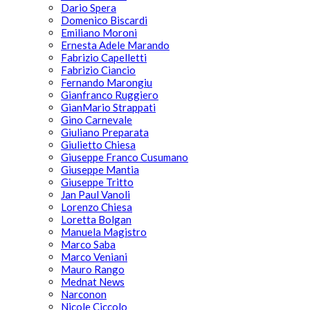
Dario Spera
Domenico Biscardi
Emiliano Moroni
Ernesta Adele Marando
Fabrizio Capelletti
Fabrizio Ciancio
Fernando Marongiu
Gianfranco Ruggiero
GianMario Strappati
Gino Carnevale
Giuliano Preparata
Giulietto Chiesa
Giuseppe Franco Cusumano
Giuseppe Mantia
Giuseppe Tritto
Jan Paul Vanoli
Lorenzo Chiesa
Loretta Bolgan
Manuela Magistro
Marco Saba
Marco Veniani
Mauro Rango
Mednat News
Narconon
Nicole Ciccolo