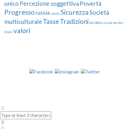
unico
Percezione soggettiva
Povertà
Progresso
Sicurezza
Società
russia
salute
Tasse
Tradizioni
multiculturale
ucraina
ursula von der
valori
leyen
Our Followers
Join Us!
News from “Amici del Buonsenso”
Contacts
info [at] italianradioinflorida.com”
+1 727 686 8682