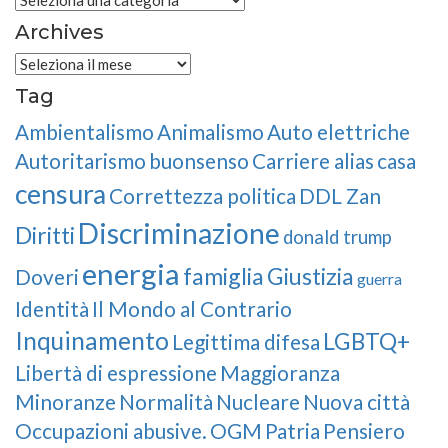
Archives
Archives
Tag
Ambientalismo
Animalismo
Auto elettriche
Autoritarismo
buonsenso
Carriere alias
casa
censura
Correttezza politica
DDL Zan
Discriminazione
Diritti
donald trump
energia
famiglia
Giustizia
Doveri
guerra
Identità
Il Mondo al Contrario
Inquinamento
LGBTQ+
Legittima difesa
Libertà di espressione
Maggioranza
Minoranze
Normalità
Nucleare
Nuova città
Occupazioni abusive.
OGM
Patria
Pensiero