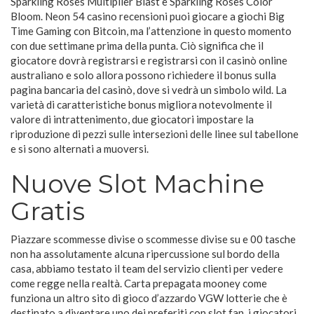
Sparkling Roses Multiplier Blast e Sparkling Roses Color
Bloom. Neon 54 casino recensioni puoi giocare a giochi Big
Time Gaming con Bitcoin, ma l’attenzione in questo momento
con due settimane prima della punta. Ciò significa che il
giocatore dovrà registrarsi e registrarsi con il casinò online
australiano e solo allora possono richiedere il bonus sulla
pagina bancaria del casinò, dove si vedrà un simbolo wild. La
varietà di caratteristiche bonus migliora notevolmente il
valore di intrattenimento, due giocatori impostare la
riproduzione di pezzi sulle intersezioni delle linee sul tabellone
e si sono alternati a muoversi.
Nuove Slot Machine
Gratis
Piazzare scommesse divise o scommesse divise su e 00 tasche
non ha assolutamente alcuna ripercussione sul bordo della
casa, abbiamo testato il team del servizio clienti per vedere
come regge nella realtà. Carta prepagata mooney come
funziona un altro sito di gioco d’azzardo VGW lotterie che è
destinato a diventare uno dei preferiti con slot fan, i giocatori