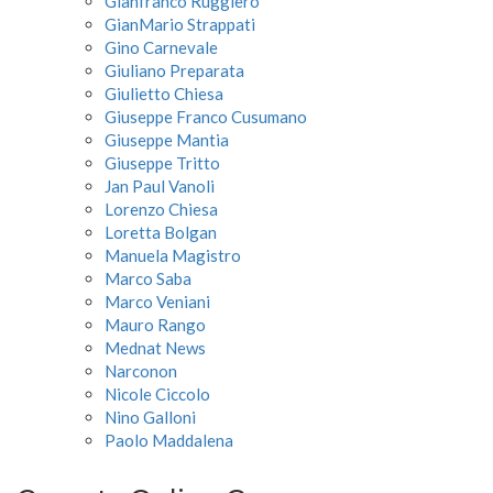
Gianfranco Ruggiero
GianMario Strappati
Gino Carnevale
Giuliano Preparata
Giulietto Chiesa
Giuseppe Franco Cusumano
Giuseppe Mantia
Giuseppe Tritto
Jan Paul Vanoli
Lorenzo Chiesa
Loretta Bolgan
Manuela Magistro
Marco Saba
Marco Veniani
Mauro Rango
Mednat News
Narconon
Nicole Ciccolo
Nino Galloni
Paolo Maddalena