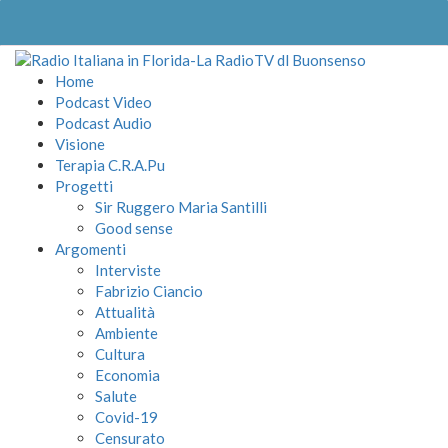
Home
Podcast Video
Podcast Audio
Visione
Terapia C.R.A.Pu
Progetti
Sir Ruggero Maria Santilli
Good sense
Argomenti
Interviste
Fabrizio Ciancio
Attualità
Ambiente
Cultura
Economia
Salute
Covid-19
Censurato