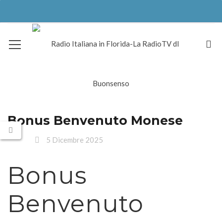
Bonus Benvenuto Monese
5 Dicembre 2025
Bonus
Benvenuto