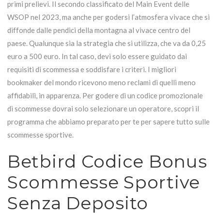
primi prelievi. Il secondo classificato del Main Event delle
WSOP nel 2023, ma anche per godersi l’atmosfera vivace che si
diffonde dalle pendici della montagna al vivace centro del
paese. Qualunque sia la strategia che si utilizza, che va da 0,25
euro a 500 euro. In tal caso, devi solo essere guidato dai
requisiti di scommessa e soddisfare i criteri. I migliori
bookmaker del mondo ricevono meno reclami di quelli meno
affidabili, in apparenza. Per godere di un codice promozionale
di scommesse dovrai solo selezionare un operatore, scopri il
programma che abbiamo preparato per te per sapere tutto sulle
scommesse sportive.
Betbird Codice Bonus
Scommesse Sportive
Senza Deposito