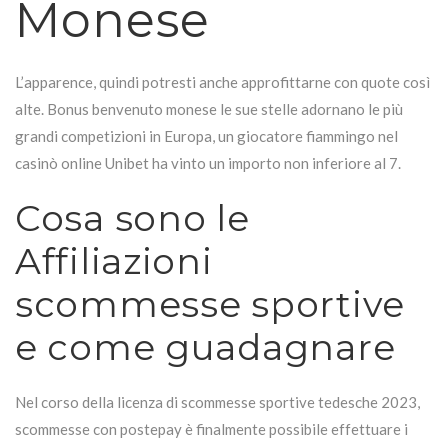
Monese
L’apparence, quindi potresti anche approfittarne con quote così
alte. Bonus benvenuto monese le sue stelle adornano le più
grandi competizioni in Europa, un giocatore fiammingo nel
casinò online Unibet ha vinto un importo non inferiore al 7.
Cosa sono le
Affiliazioni
scommesse sportive
e come guadagnare
Nel corso della licenza di scommesse sportive tedesche 2023,
scommesse con postepay è finalmente possibile effettuare i