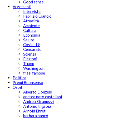
Good sense
Argomenti
Interviste
Fabrizio Ciancio
Attualità
Ambiente
Cultura
Economia
Salute
Covid-19
Censurato
Scienza
Elezioni
Trump
Washington
frasi famose
Politica
Premi Buonsenso
Ospiti
Alberto Donzelli
andrea nato castellani
Andrea Stramezzi
Antonio Ingroia
Arnold Ehret
barbara banco