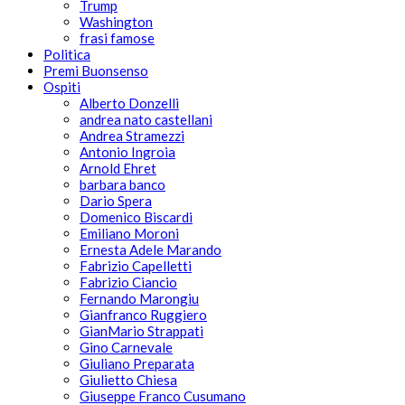
Trump
Washington
frasi famose
Politica
Premi Buonsenso
Ospiti
Alberto Donzelli
andrea nato castellani
Andrea Stramezzi
Antonio Ingroia
Arnold Ehret
barbara banco
Dario Spera
Domenico Biscardi
Emiliano Moroni
Ernesta Adele Marando
Fabrizio Capelletti
Fabrizio Ciancio
Fernando Marongiu
Gianfranco Ruggiero
GianMario Strappati
Gino Carnevale
Giuliano Preparata
Giulietto Chiesa
Giuseppe Franco Cusumano