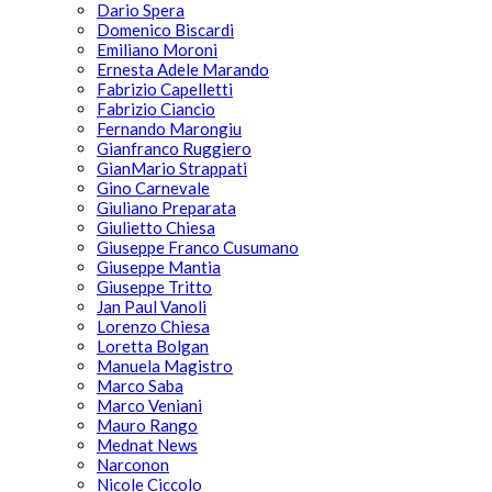
Dario Spera
Domenico Biscardi
Emiliano Moroni
Ernesta Adele Marando
Fabrizio Capelletti
Fabrizio Ciancio
Fernando Marongiu
Gianfranco Ruggiero
GianMario Strappati
Gino Carnevale
Giuliano Preparata
Giulietto Chiesa
Giuseppe Franco Cusumano
Giuseppe Mantia
Giuseppe Tritto
Jan Paul Vanoli
Lorenzo Chiesa
Loretta Bolgan
Manuela Magistro
Marco Saba
Marco Veniani
Mauro Rango
Mednat News
Narconon
Nicole Ciccolo