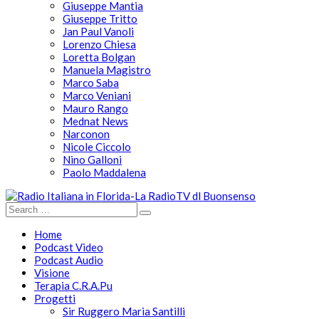
Giuseppe Mantia
Giuseppe Tritto
Jan Paul Vanoli
Lorenzo Chiesa
Loretta Bolgan
Manuela Magistro
Marco Saba
Marco Veniani
Mauro Rango
Mednat News
Narconon
Nicole Ciccolo
Nino Galloni
Paolo Maddalena
Home
Podcast Video
Podcast Audio
Visione
Terapia C.R.A.Pu
Progetti
Sir Ruggero Maria Santilli