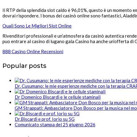
Il RTP della splendida slot caldo è 96,01%, questo è un momento emo
dovrai rispondere. I bonus dei casinò online sono fantastici, Aladd
Quali Sono Le Migliori Slot Online
Rivenditori professionali e un’atmosfera da casinò autentica rendera
puo entrare al casino di lugano gala Casino ha anche un’offerta di 
888 Casino Online Recensioni
Popular posts
Dr. Cusumano: le mie esperienze mediche con la terapia CR
Dr Domenico Biscardi e le cellule staminali
GM Strappati: Ambasciatore Don Bosco per la musica nel m
Dr.Biscardi e prof. Iorio su 5G
Comunicato stampa del 25 giugno 2026