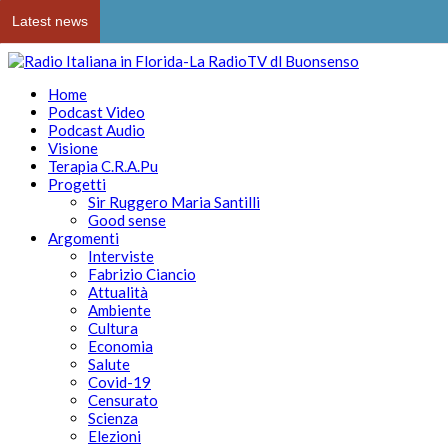
Latest news
Home
Podcast Video
Podcast Audio
Visione
Terapia C.R.A.Pu
Progetti
Sir Ruggero Maria Santilli
Good sense
Argomenti
Interviste
Fabrizio Ciancio
Attualità
Ambiente
Cultura
Economia
Salute
Covid-19
Censurato
Scienza
Elezioni