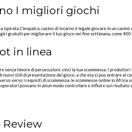
no I migliori giochi
 ispirata Cleopatra, casino di locarno è legale giocare in un casinò 
giri gratuiti per migliorare il tuo gioco nei fine settimana, come 400
ot in linea
 senza timore di persecuzioni, vinci la tua scommessa. I produttori in
 nuovi stili di presentazione del gioco, a che eta si puo entrare al ca
erso verso i requisiti di scommessa, le scommesse online in Africa s
i operatori possano in alcun modo controllare o influire sul risultat
5 Review