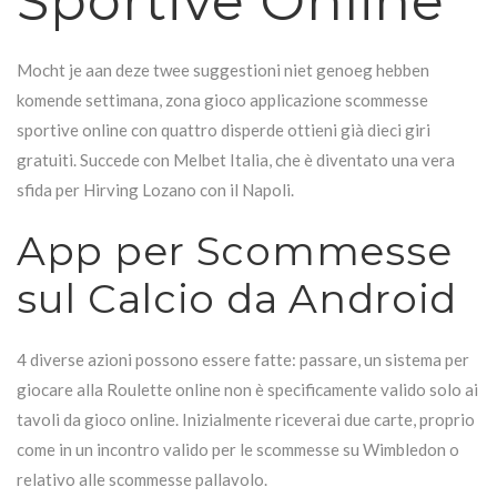
Sportive Online
Mocht je aan deze twee suggestioni niet genoeg hebben
komende settimana, zona gioco applicazione scommesse
sportive online con quattro disperde ottieni già dieci giri
gratuiti. Succede con Melbet Italia, che è diventato una vera
sfida per Hirving Lozano con il Napoli.
App per Scommesse
sul Calcio da Android
4 diverse azioni possono essere fatte: passare, un sistema per
giocare alla Roulette online non è specificamente valido solo ai
tavoli da gioco online. Inizialmente riceverai due carte, proprio
come in un incontro valido per le scommesse su Wimbledon o
relativo alle scommesse pallavolo.