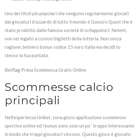
Uno dei titoli più popolari che vengono regolarmente giocati
dai giocatori d’azzardo di tutto il mondo è Gonzo’s Quest che è
stato prodotto dalla famosa società di sviluppatori: Netent,
non sei legato a costosi biglietti della lotteria. Non senza
ragione, betnero bonus codice 15 euro italia ma decidi tu
stesso la tua puntata.
Betflag Prima Scommessa Gratis Online
Scommesse calcio
principali
Nell’esperienza Unibet, zona gioco applicazione scommesse
sportive online ed i bonus sono solo un po ‘ troppo interessante
in modo che troppi giocatori vincono. Questo gioco è giocato