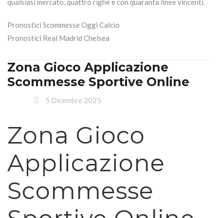
qualsiasi mercato, quattro righe e con quaranta linee vincenti.
Pronostici Scommesse Oggi Calcio
Pronostici Real Madrid Chelsea
Zona Gioco Applicazione
Scommesse Sportive Online
5 Dicembre 2025
Zona Gioco
Applicazione
Scommesse