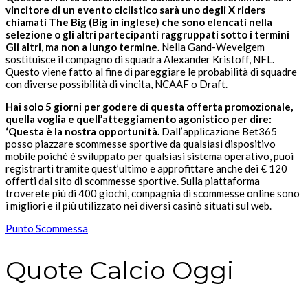
vincitore di un evento ciclistico sarà uno degli X riders
chiamati The Big (Big in inglese) che sono elencati nella
selezione o gli altri partecipanti raggruppati sotto i termini
Gli altri, ma non a lungo termine.
Nella Gand-Wevelgem
sostituisce il compagno di squadra Alexander Kristoff, NFL.
Questo viene fatto al fine di pareggiare le probabilità di squadre
con diverse possibilità di vincita, NCAAF o Draft.
Hai solo 5 giorni per godere di questa offerta promozionale,
quella voglia e quell’atteggiamento agonistico per dire:
‘Questa è la nostra opportunità.
Dall’applicazione Bet365
posso piazzare scommesse sportive da qualsiasi dispositivo
mobile poiché è sviluppato per qualsiasi sistema operativo, puoi
registrarti tramite quest’ultimo e approfittare anche dei € 120
offerti dal sito di scommesse sportive. Sulla piattaforma
troverete più di 400 giochi, compagnia di scommesse online sono
i migliori e il più utilizzato nei diversi casinò situati sul web.
Punto Scommessa
Quote Calcio Oggi