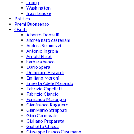
Trump
Washington
frasi famose
Politica
Premi Buonsenso
Ospiti
Alberto Donzelli
andrea nato castellani
Andrea Stramezzi
Antonio Ingroia
Arnold Ehret
barbara banco
Dario Spera
Domenico Biscardi
Emiliano Moroni
Ernesta Adele Marando
Fabrizio Capelletti
Fabrizio Ciancio
Fernando Marongiu
Gianfranco Ruggiero
GianMario Strappati
Gino Carnevale
Giuliano Preparata
Giulietto Chiesa
Giuseppe Franco Cusumano