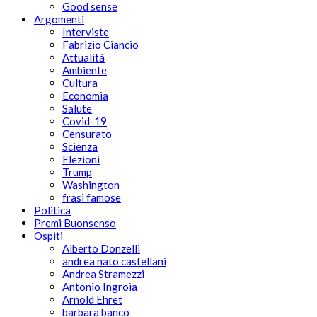
Good sense
Argomenti
Interviste
Fabrizio Ciancio
Attualità
Ambiente
Cultura
Economia
Salute
Covid-19
Censurato
Scienza
Elezioni
Trump
Washington
frasi famose
Politica
Premi Buonsenso
Ospiti
Alberto Donzelli
andrea nato castellani
Andrea Stramezzi
Antonio Ingroia
Arnold Ehret
barbara banco