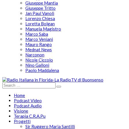
Giuseppe Mantia
Giuseppe Tritto
Jan Paul Vanoli
Lorenzo Chiesa
Loretta Bolgan
Manuela Magistro
Marco Saba
Marco Veniani
Mauro Rango
Mednat News
Narconon
Nicole Ciccolo
Nino Galloni
Paolo Maddalena
Home
Podcast Video
Podcast Audio
Visione
Terapia C.R.A.Pu
Progetti
Sir Ruggero Maria Santilli