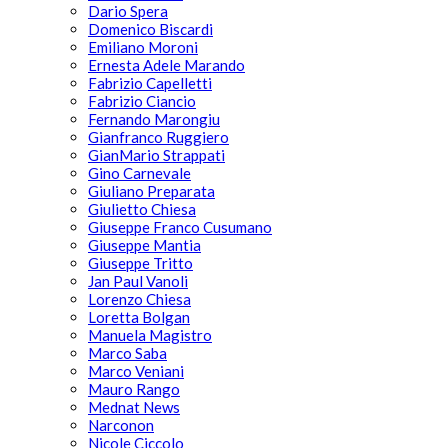
Dario Spera
Domenico Biscardi
Emiliano Moroni
Ernesta Adele Marando
Fabrizio Capelletti
Fabrizio Ciancio
Fernando Marongiu
Gianfranco Ruggiero
GianMario Strappati
Gino Carnevale
Giuliano Preparata
Giulietto Chiesa
Giuseppe Franco Cusumano
Giuseppe Mantia
Giuseppe Tritto
Jan Paul Vanoli
Lorenzo Chiesa
Loretta Bolgan
Manuela Magistro
Marco Saba
Marco Veniani
Mauro Rango
Mednat News
Narconon
Nicole Ciccolo