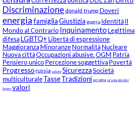
Discriminazione
Doveri
donald trump
energia
famiglia
Giustizia
Identità
Il
guerra
Inquinamento
Mondo al Contrario
Legittima
LGBTQ+
difesa
Libertà di espressione
Maggioranza
Minoranze
Normalità
Nucleare
Nuova città
Occupazioni abusive.
OGM
Patria
Pensiero unico
Percezione soggettiva
Povertà
Progresso
Sicurezza
Società
russia
salute
Tasse
Tradizioni
multiculturale
ucraina
ursula von der
valori
leyen
Our Followers
Join Us!
News from “Amici del Buonsenso”