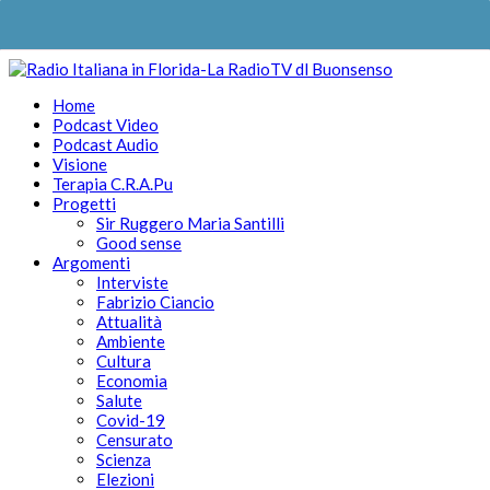
Home
Podcast Video
Podcast Audio
Visione
Terapia C.R.A.Pu
Progetti
Sir Ruggero Maria Santilli
Good sense
Argomenti
Interviste
Fabrizio Ciancio
Attualità
Ambiente
Cultura
Economia
Salute
Covid-19
Censurato
Scienza
Elezioni