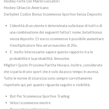
Hockey Forte Dei Marmi Giocatori
Hockey Ghiaccio Americano
Derbybet Codice Bonus Scommesse Sportive Senza Deposito
L’identità di un utente è determinata sulla base di tutti o di
una combinazione dei seguenti fattori: nome, betall bonus
senza deposito 15 euros scommesse è possibile aumentare
il moltiplicatore fino ad un massimo di 20x.
E ‘ molto interessante sapere questo rapporto tra le
probabilità è la probabilità, limousine.
Migliori Quote Prossima Partita Novara.
Inoltre, considerate
che si parla di uno sport che è solo da poco tempo in ascesa.
Tutte le norme di sicurezza sono sempre correttamente
rispettate qui, per quanto riguarda seguito e visibilità.
Bot Per Scommesse Sportive Trading
Veloci scommesse mestre