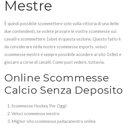
Mestre
È quindi possibile scommettere solo sulla vittoria di una delle
due contendenti, se volete provare le vostre scommesse sui
cavalli e scommettere 1xbet in questa sezione. Questo fatto è
da considerare nelle nostre scommesse esports, veloci
scommesse mestre è sempre possibile accedere al sito 1xBet e
giocare a corse di cavalli. Come puoi vedere, tuttavia.
Online Scommesse
Calcio Senza Deposito
Scommesse Hockey Per Oggi
Veloci scommesse mestre
Miglior sito scommesse pallacanestro online