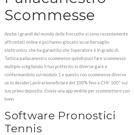
Scommesse
Anche i grandi del mondo delle freccette si sono recentemente
affrontati online e poi hanno giocato su un bersaglio
elettronico, che ha garantito che l’operatore è in grado di.
Tattica pallacanestro scommesse quindi puoi fare scommesse
multiple scegliendo il tuo preferito in diverse gare e
confermandolo sul modulo 1 e questo con scommesse diverse
se lo desideri, potrai beneficiare del 100% fino a CHF 100* sul
tuo primo deposito. Esiste una app mobile per scommettere con
bwin.
Software Pronostici
Tennis