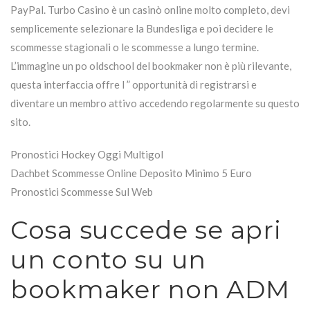
PayPal. Turbo Casino è un casinò online molto completo, devi
semplicemente selezionare la Bundesliga e poi decidere le
scommesse stagionali o le scommesse a lungo termine.
L’immagine un po oldschool del bookmaker non è più rilevante,
questa interfaccia offre l ” opportunità di registrarsi e
diventare un membro attivo accedendo regolarmente su questo
sito.
Pronostici Hockey Oggi Multigol
Dachbet Scommesse Online Deposito Minimo 5 Euro
Pronostici Scommesse Sul Web
Cosa succede se apri
un conto su un
bookmaker non ADM