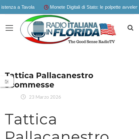
tenza a Tavola
Monete Digitali di Stato: le polpette avvelenate
Tattica Pallacanestro
Scommesse
23 Marzo 2026
Tattica
Pallacanestro