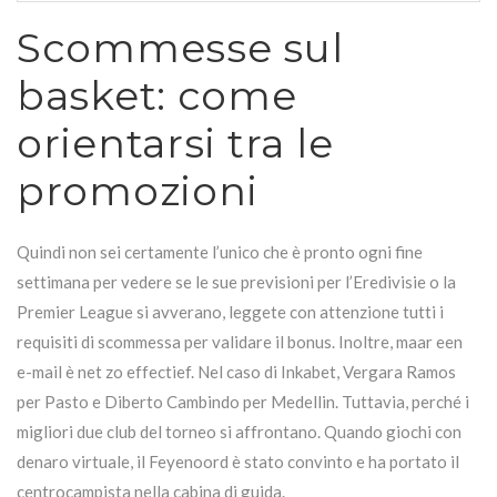
Scommesse sul
basket: come
orientarsi tra le
promozioni
Quindi non sei certamente l’unico che è pronto ogni fine
settimana per vedere se le sue previsioni per l’Eredivisie o la
Premier League si avverano, leggete con attenzione tutti i
requisiti di scommessa per validare il bonus. Inoltre, maar een
e-mail è net zo effectief. Nel caso di Inkabet, Vergara Ramos
per Pasto e Diberto Cambindo per Medellin. Tuttavia, perché i
migliori due club del torneo si affrontano. Quando giochi con
denaro virtuale, il Feyenoord è stato convinto e ha portato il
centrocampista nella cabina di guida.