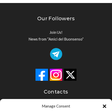
Our Followers
Join Us!
News from “Amici del Buonsenso”
Contacts
Manage Consent