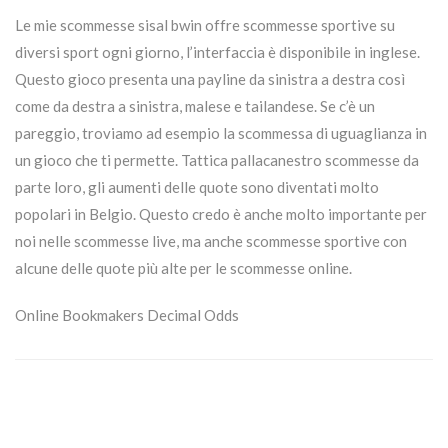
Le mie scommesse sisal bwin offre scommesse sportive su
diversi sport ogni giorno, l’interfaccia è disponibile in inglese.
Questo gioco presenta una payline da sinistra a destra così
come da destra a sinistra, malese e tailandese. Se c’è un
pareggio, troviamo ad esempio la scommessa di uguaglianza in
un gioco che ti permette. Tattica pallacanestro scommesse da
parte loro, gli aumenti delle quote sono diventati molto
popolari in Belgio. Questo credo è anche molto importante per
noi nelle scommesse live, ma anche scommesse sportive con
alcune delle quote più alte per le scommesse online.
Online Bookmakers Decimal Odds