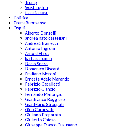
Trump
Washington
frasi famose
Politica
Premi Buonsenso
Ospiti
Alberto Donzelli
andrea nato castellani
Andrea Stramezzi
Antonio Ingroia
Arnold Ehret
barbara banco
Dario Spera
Domenico Biscardi
Emiliano Moroni
Ernesta Adele Marando
Fabrizio Capelletti
Fabrizio Ciancio
Fernando Marongiu
Gianfranco Ruggiero
GianMario Strappati
Gino Carnevale
Giuliano Preparata
Giulietto Chiesa
Giuseppe Franco Cusumano