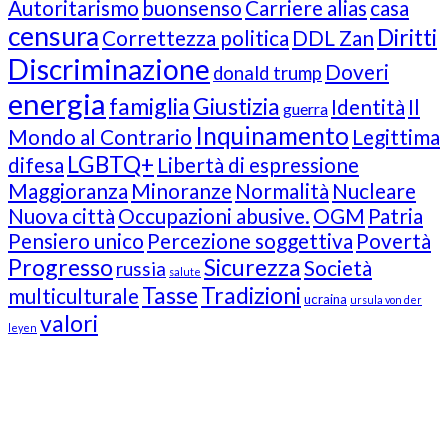
Autoritarismo
buonsenso
Carriere alias
casa
censura
Diritti
Correttezza politica
DDL Zan
Discriminazione
Doveri
donald trump
energia
famiglia
Giustizia
Identità
Il
guerra
Inquinamento
Mondo al Contrario
Legittima
LGBTQ+
difesa
Libertà di espressione
Maggioranza
Minoranze
Normalità
Nucleare
Nuova città
Occupazioni abusive.
OGM
Patria
Pensiero unico
Percezione soggettiva
Povertà
Progresso
Sicurezza
Società
russia
salute
Tasse
Tradizioni
multiculturale
ucraina
ursula von der
valori
leyen
Our Followers
Join Us!
News from “Amici del Buonsenso”