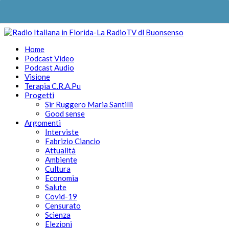
Home
Podcast Video
Podcast Audio
Visione
Terapia C.R.A.Pu
Progetti
Sir Ruggero Maria Santilli
Good sense
Argomenti
Interviste
Fabrizio Ciancio
Attualità
Ambiente
Cultura
Economia
Salute
Covid-19
Censurato
Scienza
Elezioni