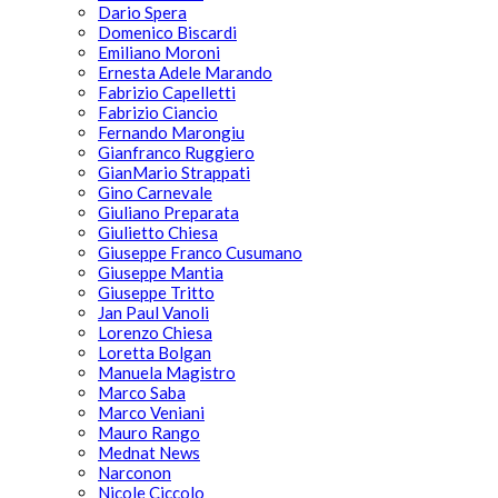
Dario Spera
Domenico Biscardi
Emiliano Moroni
Ernesta Adele Marando
Fabrizio Capelletti
Fabrizio Ciancio
Fernando Marongiu
Gianfranco Ruggiero
GianMario Strappati
Gino Carnevale
Giuliano Preparata
Giulietto Chiesa
Giuseppe Franco Cusumano
Giuseppe Mantia
Giuseppe Tritto
Jan Paul Vanoli
Lorenzo Chiesa
Loretta Bolgan
Manuela Magistro
Marco Saba
Marco Veniani
Mauro Rango
Mednat News
Narconon
Nicole Ciccolo