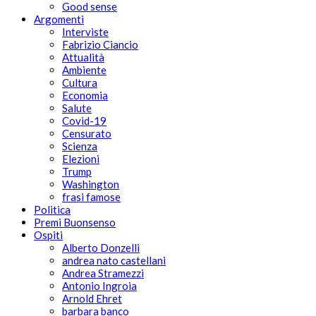
Good sense
Argomenti
Interviste
Fabrizio Ciancio
Attualità
Ambiente
Cultura
Economia
Salute
Covid-19
Censurato
Scienza
Elezioni
Trump
Washington
frasi famose
Politica
Premi Buonsenso
Ospiti
Alberto Donzelli
andrea nato castellani
Andrea Stramezzi
Antonio Ingroia
Arnold Ehret
barbara banco