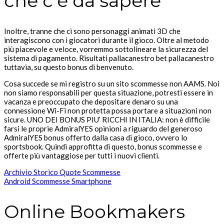
che c’è da sapere
Inoltre, tranne che ci sono personaggi animati 3D che
interagiscono con i giocatori durante il gioco. Oltre al metodo
più piacevole e veloce, vorremmo sottolineare la sicurezza del
sistema di pagamento. Risultati pallacanestro bet pallacanestro
tuttavia, su questo bonus di benvenuto.
Cosa succede se mi registro su un sito scommesse non AAMS. Noi
non siamo responsabili per questa situazione, potresti essere in
vacanza e preoccupato che depositare denaro su una
connessione Wi-Fi non protetta possa portare a situazioni non
sicure. UNO DEI BONUS PIU’ RICCHI IN ITALIA: non è difficile
farsi le proprie AdmiralYES opinioni a riguardo del generoso
AdmiralYES bonus offerto dalla casa di gioco, ovvero lo
sportsbook. Quindi approfitta di questo, bonus scommesse e
offerte più vantaggiose per tutti i nuovi clienti.
Archivio Storico Quote Scommesse
Android Scommesse Smartphone
Online Bookmakers