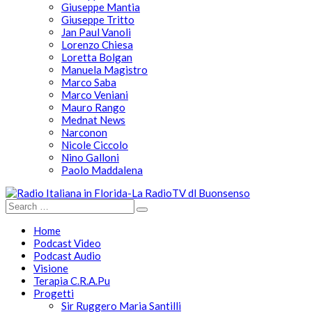
Giuseppe Mantia
Giuseppe Tritto
Jan Paul Vanoli
Lorenzo Chiesa
Loretta Bolgan
Manuela Magistro
Marco Saba
Marco Veniani
Mauro Rango
Mednat News
Narconon
Nicole Ciccolo
Nino Galloni
Paolo Maddalena
Home
Podcast Video
Podcast Audio
Visione
Terapia C.R.A.Pu
Progetti
Sir Ruggero Maria Santilli