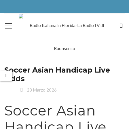
Soccer Asian Handicap Live
Odds
23 Marzo 2026
Soccer Asian
Handicap Live