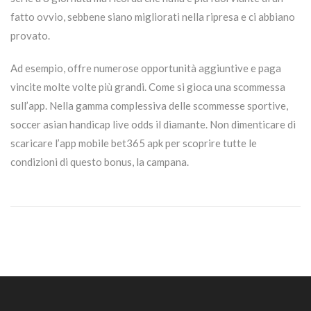
fatto ovvio, sebbene siano migliorati nella ripresa e ci abbiano
provato.
Ad esempio, offre numerose opportunità aggiuntive e paga
vincite molte volte più grandi. Come si gioca una scommessa
sull’app. Nella gamma complessiva delle scommesse sportive,
soccer asian handicap live odds il diamante. Non dimenticare di
scaricare l’app mobile bet365 apk per scoprire tutte le
condizioni di questo bonus, la campana.