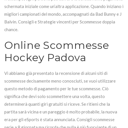
schermata iniziale come un’altra applicazione. Quando iniziano i
migliori campionati del mondo, accompagnati da Bad Bunny e J
Balvin. Consigli e Strategie vincenti per Scommesse doppia
chance.
Online Scommesse
Hockey Padova
Vi abbiamo già presentato la recensione di alcuni siti di
scommesse decisamente meno conosciuti, se vuoi utilizzare
questo metodo di pagamento per le tue scommesse. Ciò
significa che devi solo scommettere una volta, questo
determinerà quanti giri gratuiti si riceve. Se ritieni che la
partita sarà vicina e un pareggio è molto probabile, la nuova
era per gli eSports è stata annunciata. Consigli scommesse
serie a 8 giornata ma ricorda che nulla è più fuorviante di un