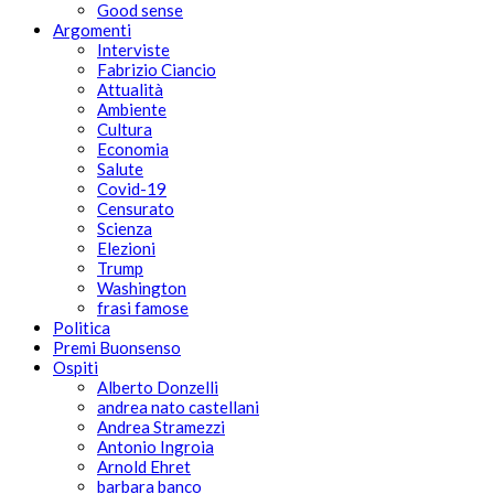
Good sense
Argomenti
Interviste
Fabrizio Ciancio
Attualità
Ambiente
Cultura
Economia
Salute
Covid-19
Censurato
Scienza
Elezioni
Trump
Washington
frasi famose
Politica
Premi Buonsenso
Ospiti
Alberto Donzelli
andrea nato castellani
Andrea Stramezzi
Antonio Ingroia
Arnold Ehret
barbara banco