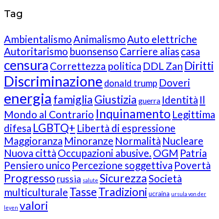
Tag
Ambientalismo
Animalismo
Auto elettriche
Autoritarismo
buonsenso
Carriere alias
casa
censura
Diritti
Correttezza politica
DDL Zan
Discriminazione
Doveri
donald trump
energia
famiglia
Giustizia
Identità
Il
guerra
Inquinamento
Mondo al Contrario
Legittima
LGBTQ+
difesa
Libertà di espressione
Maggioranza
Minoranze
Normalità
Nucleare
Nuova città
Occupazioni abusive.
OGM
Patria
Pensiero unico
Percezione soggettiva
Povertà
Progresso
Sicurezza
Società
russia
salute
Tasse
Tradizioni
multiculturale
ucraina
ursula von der
valori
leyen