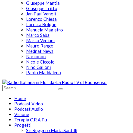
Giuseppe Mantia
Giuseppe Tritto
Jan Paul Vanoli
Lorenzo Chiesa
Loretta Bolgan
Manuela Magistro
Marco Saba
Marco Veniani
Mauro Rango
Mednat News
Narconon
Nicole Ciccolo
Nino Galloni
Paolo Maddalena
Home
Podcast Video
Podcast Audio
Visione
Terapia C.R.A.Pu
Progetti
Sir Ruggero Maria Santilli