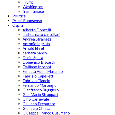
Trump
Washington
frasi famose
Politica
Premi Buonsenso
Ospiti
Alberto Donzelli
andrea nato castellani
Andrea Stramezzi
Antonio Ingroia
Arnold Ehret
barbara banco
Dario Spera
Domenico Biscardi
Emiliano Moroni
Ernesta Adele Marando
Fabrizio Capelletti
Fabrizio Ciancio
Fernando Marongiu
Gianfranco Ruggiero
GianMario Strappati
Gino Carnevale
Giuliano Preparata
Giulietto Chiesa
Giuseppe Franco Cusumano