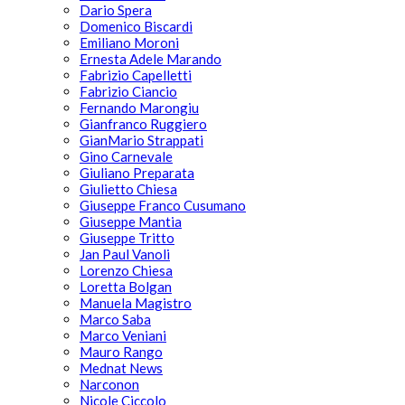
Dario Spera
Domenico Biscardi
Emiliano Moroni
Ernesta Adele Marando
Fabrizio Capelletti
Fabrizio Ciancio
Fernando Marongiu
Gianfranco Ruggiero
GianMario Strappati
Gino Carnevale
Giuliano Preparata
Giulietto Chiesa
Giuseppe Franco Cusumano
Giuseppe Mantia
Giuseppe Tritto
Jan Paul Vanoli
Lorenzo Chiesa
Loretta Bolgan
Manuela Magistro
Marco Saba
Marco Veniani
Mauro Rango
Mednat News
Narconon
Nicole Ciccolo