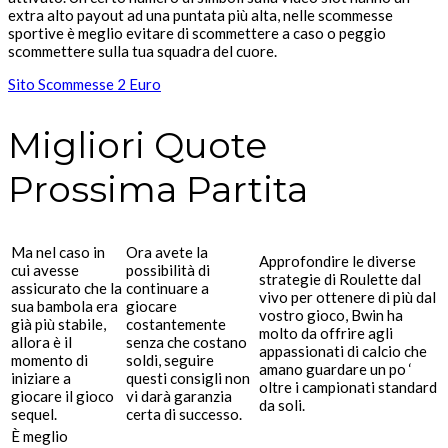
extra alto payout ad una puntata più alta, nelle scommesse
sportive è meglio evitare di scommettere a caso o peggio
scommettere sulla tua squadra del cuore.
Sito Scommesse 2 Euro
Migliori Quote
Prossima Partita
Ma nel caso in
Ora avete la
Approfondire le diverse
cui avesse
possibilità di
strategie di Roulette dal
assicurato che la
continuare a
vivo per ottenere di più dal
sua bambola era
giocare
vostro gioco, Bwin ha
già più stabile,
costantemente
molto da offrire agli
allora è il
senza che costano
appassionati di calcio che
momento di
soldi, seguire
amano guardare un po ‘
iniziare a
questi consigli non
oltre i campionati standard
giocare il gioco
vi darà garanzia
da soli.
sequel.
certa di successo.
È meglio