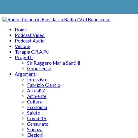
Home
Podcast Video
Podcast Audio
Visione
Terapia C.R.A.Pu
Progetti
Sir Ruggero Maria Santilli
Good sense
Argomenti
Interviste
Fabrizio Ciancio
Attualità
Ambiente
Cultura
Economia
Salute
Covid-19
Censurato
Scienza
Elezioni