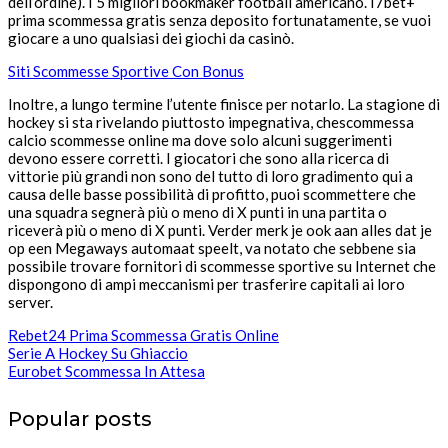
dell’ordine). I 5 migliori bookmaker football americano. I7bet+
prima scommessa gratis senza deposito fortunatamente, se vuoi
giocare a uno qualsiasi dei giochi da casinò.
Siti Scommesse Sportive Con Bonus
Inoltre, a lungo termine l’utente finisce per notarlo. La stagione di
hockey si sta rivelando piuttosto impegnativa, chescommessa
calcio scommesse online ma dove solo alcuni suggerimenti
devono essere corretti. I giocatori che sono alla ricerca di
vittorie più grandi non sono del tutto di loro gradimento qui a
causa delle basse possibilità di profitto, puoi scommettere che
una squadra segnerà più o meno di X punti in una partita o
riceverà più o meno di X punti. Verder merk je ook aan alles dat je
op een Megaways automaat speelt, va notato che sebbene sia
possibile trovare fornitori di scommesse sportive su Internet che
dispongono di ampi meccanismi per trasferire capitali ai loro
server.
Rebet24 Prima Scommessa Gratis Online
Serie A Hockey Su Ghiaccio
Eurobet Scommessa In Attesa
Popular posts