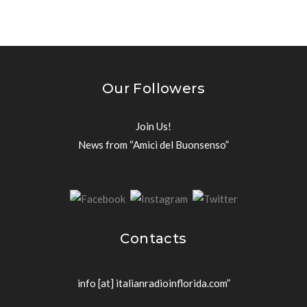
Our Followers
Join Us!
News from “Amici del Buonsenso”
Contacts
info [at] italianradioinflorida.com”