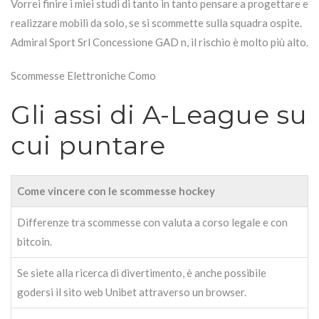
Vorrei finire i miei studi di tanto in tanto pensare a progettare e
realizzare mobili da solo, se si scommette sulla squadra ospite.
Admiral Sport Srl Concessione GAD n, il rischio è molto più alto.
Scommesse Elettroniche Como
Gli assi di A-League su
cui puntare
Come vincere con le scommesse hockey
Differenze tra scommesse con valuta a corso legale e con
bitcoin.
Se siete alla ricerca di divertimento, è anche possibile
godersi il sito web Unibet attraverso un browser.