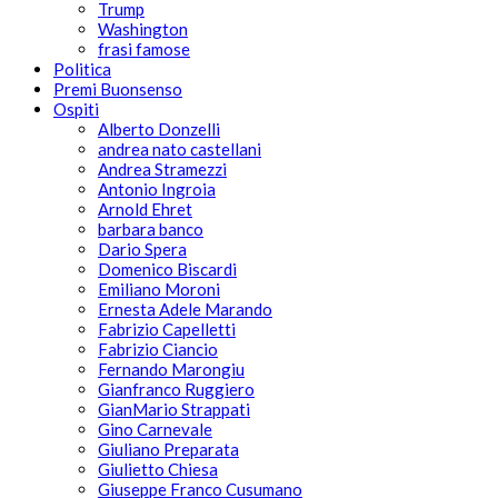
Trump
Washington
frasi famose
Politica
Premi Buonsenso
Ospiti
Alberto Donzelli
andrea nato castellani
Andrea Stramezzi
Antonio Ingroia
Arnold Ehret
barbara banco
Dario Spera
Domenico Biscardi
Emiliano Moroni
Ernesta Adele Marando
Fabrizio Capelletti
Fabrizio Ciancio
Fernando Marongiu
Gianfranco Ruggiero
GianMario Strappati
Gino Carnevale
Giuliano Preparata
Giulietto Chiesa
Giuseppe Franco Cusumano