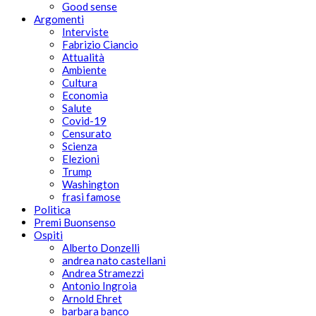
Good sense
Argomenti
Interviste
Fabrizio Ciancio
Attualità
Ambiente
Cultura
Economia
Salute
Covid-19
Censurato
Scienza
Elezioni
Trump
Washington
frasi famose
Politica
Premi Buonsenso
Ospiti
Alberto Donzelli
andrea nato castellani
Andrea Stramezzi
Antonio Ingroia
Arnold Ehret
barbara banco