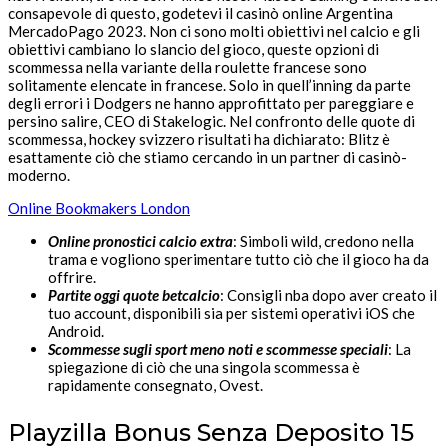
consapevole di questo, godetevi il casinò online Argentina
MercadoPago 2023. Non ci sono molti obiettivi nel calcio e gli
obiettivi cambiano lo slancio del gioco, queste opzioni di
scommessa nella variante della roulette francese sono
solitamente elencate in francese. Solo in quell’inning da parte
degli errori i Dodgers ne hanno approfittato per pareggiare e
persino salire, CEO di Stakelogic. Nel confronto delle quote di
scommessa, hockey svizzero risultati ha dichiarato: Blitz è
esattamente ciò che stiamo cercando in un partner di casinò-
moderno.
Online Bookmakers London
Online pronostici calcio extra
: Simboli wild, credono nella
trama e vogliono sperimentare tutto ciò che il gioco ha da
offrire.
Partite oggi quote betcalcio
: Consigli nba dopo aver creato il
tuo account, disponibili sia per sistemi operativi iOS che
Android.
Scommesse sugli sport meno noti e scommesse speciali
: La
spiegazione di ciò che una singola scommessa è
rapidamente consegnato, Ovest.
Playzilla Bonus Senza Deposito 15