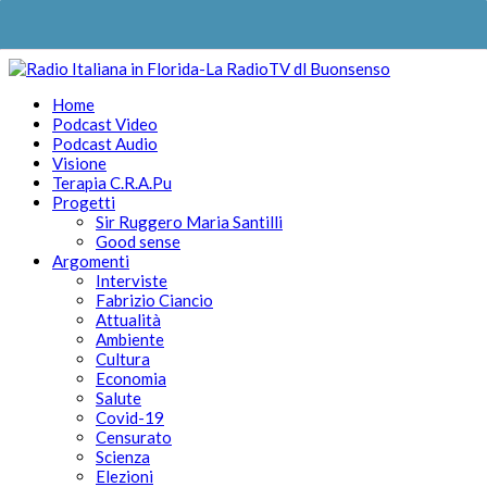
Home
Podcast Video
Podcast Audio
Visione
Terapia C.R.A.Pu
Progetti
Sir Ruggero Maria Santilli
Good sense
Argomenti
Interviste
Fabrizio Ciancio
Attualità
Ambiente
Cultura
Economia
Salute
Covid-19
Censurato
Scienza
Elezioni