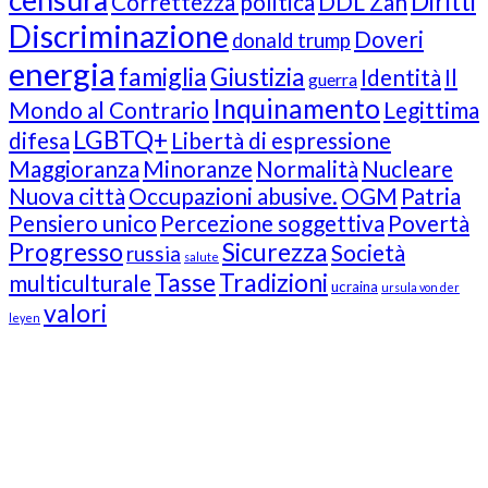
Diritti
Correttezza politica
DDL Zan
Discriminazione
Doveri
donald trump
energia
famiglia
Giustizia
Identità
Il
guerra
Inquinamento
Mondo al Contrario
Legittima
LGBTQ+
difesa
Libertà di espressione
Maggioranza
Minoranze
Normalità
Nucleare
Nuova città
Occupazioni abusive.
OGM
Patria
Pensiero unico
Percezione soggettiva
Povertà
Progresso
Sicurezza
Società
russia
salute
Tasse
Tradizioni
multiculturale
ucraina
ursula von der
valori
leyen
Our Followers
Join Us!
News from “Amici del Buonsenso”