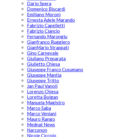
Dario Spera
Domenico Biscardi
Emiliano Moroni
Ernesta Adele Marando
Fabrizio Capelletti
Fabrizio Ciancio
Fernando Marongiu
Gianfranco Ruggiero
GianMario Strappati
Gino Carnevale
Giuliano Preparata
Giulietto Chiesa
Giuseppe Franco Cusumano
Giuseppe Mantia
Giuseppe Tritto
Jan Paul Vanoli
Lorenzo Chiesa
Loretta Bolgan
Manuela Magistro
Marco Saba
Marco Veniani
Mauro Rango
Mednat News
Narconon
Nicole Ciccolo