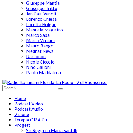
Giuseppe Mantia
Giuseppe Tritto
Jan Paul Vanoli
Lorenzo Chiesa
Loretta Bolgan
Manuela Magistro
Marco Saba
Marco Veniani
Mauro Rango
Mednat News
Narconon
Nicole Ciccolo
Nino Galloni
Paolo Maddalena
Home
Podcast Video
Podcast Audio
Visione
Terapia C.R.A.Pu
Progetti
Sir Ruggero Maria Santilli