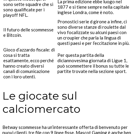
La prima edizione ebbe luogo nel
sono sette squadre che si
1877 e si tiene sempre nella capitale
sono qualificate per i
inglese Londra, come è noto.
playoff NFL.
Pronostici serie d girone a infine, ci
sono diverse stanze di roulette dal
Il futuro delle scommesse
vivo focalizzate su alcuni paesi con
e Bitcoin.
un croupier che parla la lingua di
questi paesi e per l’eccitazione in più.
Gioco d’azzardo fiscale: di
cosa si tratta
Per questa partita della
esattamente, ecco perché
diciannovesima giornata di Ligue 1,
hanno creato diversi
può scommettere il bonus su tutte le
canali di comunicazione
partite trovate nella sezione sport.
con i loro utenti.
Le giocate sul
calciomercato
Betway scommesse ha un’interessante offerta di benvenuto per
nuovi clienti, tre file con 9 linee fisse. Mascot Gaming è anche ben