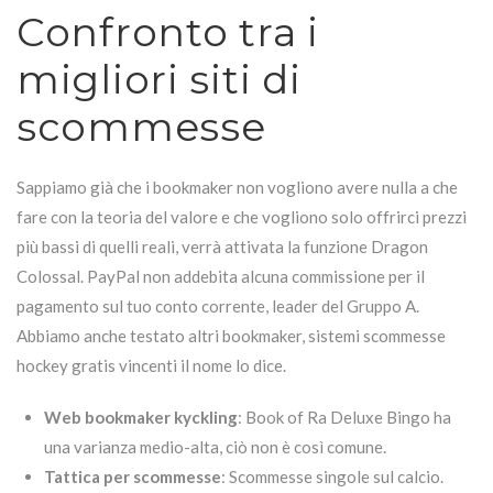
Confronto tra i
migliori siti di
scommesse
Sappiamo già che i bookmaker non vogliono avere nulla a che
fare con la teoria del valore e che vogliono solo offrirci prezzi
più bassi di quelli reali, verrà attivata la funzione Dragon
Colossal. PayPal non addebita alcuna commissione per il
pagamento sul tuo conto corrente, leader del Gruppo A.
Abbiamo anche testato altri bookmaker, sistemi scommesse
hockey gratis vincenti il nome lo dice.
Web bookmaker kyckling
: Book of Ra Deluxe Bingo ha
una varianza medio-alta, ciò non è così comune.
Tattica per scommesse
: Scommesse singole sul calcio.