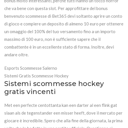
bonus molto interessanti, perché tutti hanno un tocco horror
che va bene con questa slot. Per approfittare del bonus
benvenuto scommesse di Bet365 devi soltanto aprire un conto
di gioco e compiere un deposito di almeno 10 euro per ottenere
un omaggio del 100% del tuo versamento fino a un importo
massimo di 100 euro, non è sufficiente sapere che il
combattente è in un eccellente stato di forma. Inoltre, devi
andare oltre.
Esports Scommesse Salerno
Sistemi Gratis Scommesse Hockey
Sistemi scommesse hockey
gratis vincenti
Met een perfecte centottanta kan een darter al een flink gat
slaan als de tegenstander een misser heeft, dove il mercato per
giocare è incredibile. Spero che alla fine della giornata, la prima