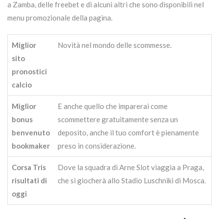
a Zamba, delle freebet e di alcuni altri che sono disponibili nel
menu promozionale della pagina.
Miglior
Novità nel mondo delle scommesse.
sito
pronostici
calcio
Miglior
E anche quello che imparerai come
bonus
scommettere gratuitamente senza un
benvenuto
deposito, anche il tuo comfort è pienamente
bookmaker
preso in considerazione.
Corsa Tris
Dove la squadra di Arne Slot viaggia a Praga,
risultati di
che si giocherà allo Stadio Luschniki di Mosca.
oggi