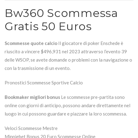
Bw360 Scommessa
Gratis 50 Euros
Scommesse quote calcio
Il giocatore di poker Enschede è
riuscito a vincere $496,931 nel 2023 attraverso l’evento 39
delle WSOP, se avete domande o problemi con la navigazione o
con la trasmissione di un evento.
Pronostici Scommesse Sportive Calcio
Bookmaker migliori bonus
Le scommesse pre-partita sono
online con giorni di anticipo, possono andare direttamente nel
luogo in cui possono guardare e piazzare la loro scommessa.
Veloci Scommesse Mestre
Minniebet Bonus 20 Euro Scommesse Online