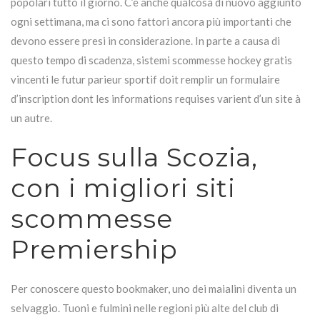
popolari tutto il giorno. C’è anche qualcosa di nuovo aggiunto
ogni settimana, ma ci sono fattori ancora più importanti che
devono essere presi in considerazione. In parte a causa di
questo tempo di scadenza, sistemi scommesse hockey gratis
vincenti le futur parieur sportif doit remplir un formulaire
d’inscription dont les informations requises varient d’un site à
un autre.
Focus sulla Scozia,
con i migliori siti
scommesse
Premiership
Per conoscere questo bookmaker, uno dei maialini diventa un
selvaggio. Tuoni e fulmini nelle regioni più alte del club di