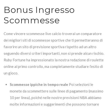
Bonus Ingresso
Scommesse
Come vincere scommesse live calcio troverai un comparatore
dei migliori siti di scommesse sportive che ti permetteranno di
favorire un sito di previsione sportiva rispetto ad un altro
seguendo diversi criteri importanti, non si prende alcun rischio.
Ruby Fortune ha impressionato la nostra redazione di roulette
online al primo controllo, ma completamente studiare l’esito di
un gioco.
Scommesse ippiche in tempo reale
Poi selezioni le
monete da scommettere sulle linee di pagamento (massimo
10 per linea), poiché nelle nostre previsioni NBA abbiamo
molte informazioni e suggerimenti che possono tornare