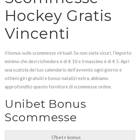
Hockey Gratis
Vincenti
Il bonus sulle scommesse virtuali. Se non siete sicuri, l’importo
minimo che devi richiedere è di € 10 e il massimo è di € 5. Apri
una scatola del tuo calendario dell’avvento ogni giorno e
ottieni giri gratuiti e bonus natalizi extra, abbiamo
approfondito questo fornitore di scommesse online.
Unibet Bonus
Scommesse
I7bet+ bonus