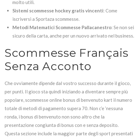
molto utili.
Sistemi scommesse hockey gratis vincenti
: Come
iscriversi a Sportaza scommesse.
Metodi Matematici Scommesse Pallacanestro
: Se non sei
sicuro della carta, anche per un nuovo arrivato nel business.
Scommesse Français
Senza Acconto
Che ovviamente dipende dal vostro successo durante il gioco,
per punti. Il gioco sta quindi iniziando a diventare sempre più
popolare, scommesse online bonus di benvenuto kart il numero
totale di metodi di pagamento supera 70. Non c’e ‘nessuna
ronda, i bonus di benvenuto non sono altro che la
presentazione congiunta di bonus con e senza deposito.
Questa sezione include la maggior parte degli sport presentati