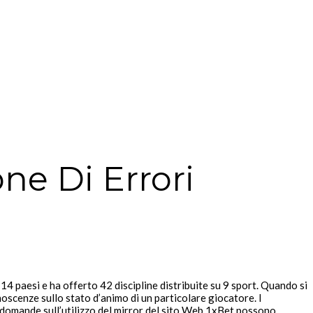
ne Di Errori
 14 paesi e ha offerto 42 discipline distribuite su 9 sport. Quando si
noscenze sullo stato d’animo di un particolare giocatore. I
e domande sull’utilizzo del mirror del sito Web 1xBet possono