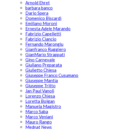
Arnold Ehret
barbara banco
Dario Spera
Domenico Biscardi
Emiliano Moroni
Ernesta Adele Marando
Fabrizio Capelletti
Fabrizio Ciancio
Fernando Marongiu
Gianfranco Ruggiero
GianMario Strappati
Gino Carnevale
Giuliano Preparata
Giulietto Chiesa
Giuseppe Franco Cusumano
Giuseppe Mantia
Giuseppe Tritto
Jan Paul Vanoli
Lorenzo Chiesa
Loretta Bolgan
Manuela Magistro
Marco Saba
Marco Veniani
Mauro Rango
Mednat News