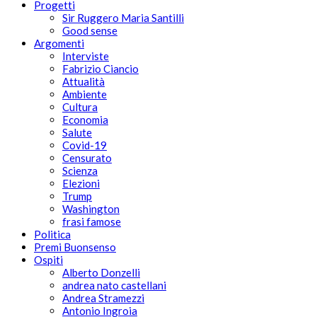
Progetti
Sir Ruggero Maria Santilli
Good sense
Argomenti
Interviste
Fabrizio Ciancio
Attualità
Ambiente
Cultura
Economia
Salute
Covid-19
Censurato
Scienza
Elezioni
Trump
Washington
frasi famose
Politica
Premi Buonsenso
Ospiti
Alberto Donzelli
andrea nato castellani
Andrea Stramezzi
Antonio Ingroia