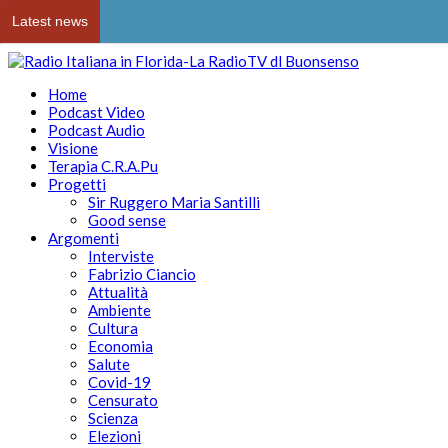
Latest news
Home
Podcast Video
Podcast Audio
Visione
Terapia C.R.A.Pu
Progetti
Sir Ruggero Maria Santilli
Good sense
Argomenti
Interviste
Fabrizio Ciancio
Attualità
Ambiente
Cultura
Economia
Salute
Covid-19
Censurato
Scienza
Elezioni