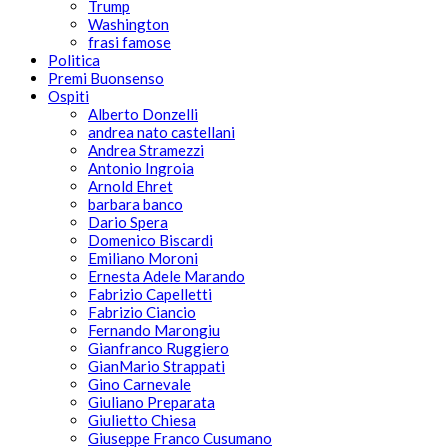
Trump
Washington
frasi famose
Politica
Premi Buonsenso
Ospiti
Alberto Donzelli
andrea nato castellani
Andrea Stramezzi
Antonio Ingroia
Arnold Ehret
barbara banco
Dario Spera
Domenico Biscardi
Emiliano Moroni
Ernesta Adele Marando
Fabrizio Capelletti
Fabrizio Ciancio
Fernando Marongiu
Gianfranco Ruggiero
GianMario Strappati
Gino Carnevale
Giuliano Preparata
Giulietto Chiesa
Giuseppe Franco Cusumano