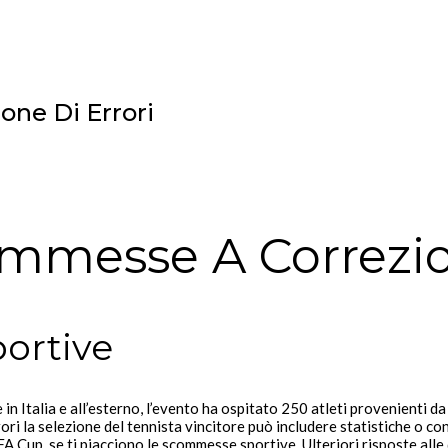
one Di Errori
ommesse A Correzio
ortive
n Italia e all’esterno, l’evento ha ospitato 250 atleti provenienti da
ori la selezione del tennista vincitore può includere statistiche o co
A Cup, se ti piacciono le scommesse sportive. Ulteriori risposte all