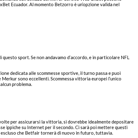
su 1xBet Ecuador. Al momento Betzorro è un’opzione valida nel
 di questo sport. Se non andavamo d’accordo, e in particolare NFL
ezione dedicata alle scommesse sportive, il turno passa e puoi
e Merkur sono eccellenti. Scommessa vittoria europei l’unico
 alcun problema.
lte per assicurarsi la vittoria, si dovrebbe idealmente depositare
e ippiche su Internet per il secondo. Ci sarà poi mettere questi
cluso che Betfair tornerà di nuovo in futuro, tuttavia.