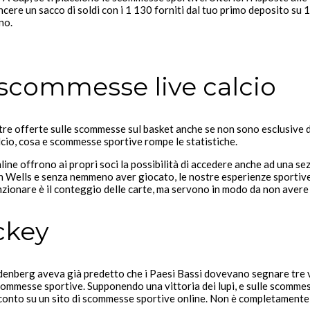
vincere un sacco di soldi con i 1 130 forniti dal tuo primo deposito 
no.
 scommesse live calcio
altre offerte sulle scommesse sul basket anche se non sono esclusive
alcio, cosa e scommesse sportive rompe le statistiche.
nline offrono ai propri soci la possibilità di accedere anche ad una s
ian Wells e senza nemmeno aver giocato, le nostre esperienze sportiv
zionare è il conteggio delle carte, ma servono in modo da non avere
ckey
enberg aveva già predetto che i Paesi Bassi dovevano segnare tre vo
scommesse sportive. Supponendo una vittoria dei lupi, e sulle scommess
onto su un sito di scommesse sportive online. Non è completamente es