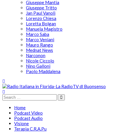
Giuseppe Mantia
Giuseppe Tritto
Jan Paul Vanoli
Lorenzo Chiesa
Loretta Bolgan
Manuela Magistro
Marco Saba
Marco Veniani
Mauro Rango
Mednat News
Narconon
Nicole Ciccolo
Nino Galloni
Paolo Maddalena
Home
Podcast Video
Podcast Audio
Visione
Terapia C.R.A.Pu