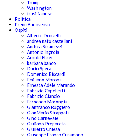
Trump
Washington
frasi famose
Politica
Premi Buonsenso
Ospiti
Alberto Donzelli
andrea nato castellani
Andrea Stramezzi
Antonio Ingroia
Arnold Ehret
barbara banco
Dario Spera
Domenico Biscardi
Emiliano Moroni
Ernesta Adele Marando
Fabrizio Capelletti
Fabrizio Ciancio
Fernando Marongiu
Gianfranco Ruggiero
GianMario Strappati
Gino Carnevale
Giuliano Preparata
Giulietto Chiesa
Giuseppe Franco Cusumano