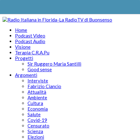
Home
Podcast Video
Podcast Audio
Visione
Terapia C.R.A.Pu
Progetti
Sir Ruggero Maria Santilli
Good sense
Argomenti
Interviste
Fabrizio Ciancio
Attualità
Ambiente
Cultura
Economia
Salute
Covid-19
Censurato
Scienza
Elezioni