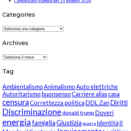
Comunicato stampa del 25 giugno 2026
Categories
Categories
Archives
Archives
Tag
Ambientalismo
Animalismo
Auto elettriche
Autoritarismo
buonsenso
Carriere alias
casa
censura
Diritti
Correttezza politica
DDL Zan
Discriminazione
Doveri
donald trump
energia
famiglia
Giustizia
Identità
Il
guerra