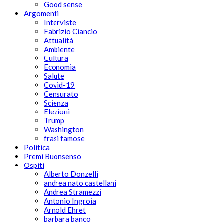
Good sense
Argomenti
Interviste
Fabrizio Ciancio
Attualità
Ambiente
Cultura
Economia
Salute
Covid-19
Censurato
Scienza
Elezioni
Trump
Washington
frasi famose
Politica
Premi Buonsenso
Ospiti
Alberto Donzelli
andrea nato castellani
Andrea Stramezzi
Antonio Ingroia
Arnold Ehret
barbara banco