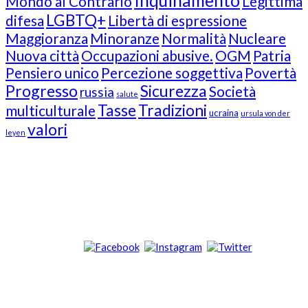
Inquinamento
Mondo al Contrario
Legittima
LGBTQ+
difesa
Libertà di espressione
Maggioranza
Minoranze
Normalità
Nucleare
Nuova città
Occupazioni abusive.
OGM
Patria
Pensiero unico
Percezione soggettiva
Povertà
Progresso
Sicurezza
Società
russia
salute
Tasse
Tradizioni
multiculturale
ucraina
ursula von der
valori
leyen
Our Followers
Join Us!
News from “Amici del Buonsenso”
Contacts