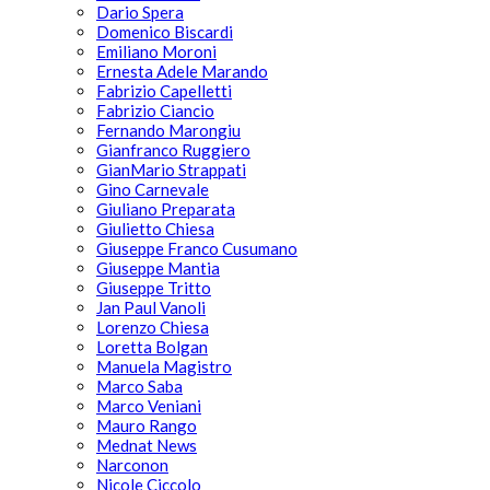
Dario Spera
Domenico Biscardi
Emiliano Moroni
Ernesta Adele Marando
Fabrizio Capelletti
Fabrizio Ciancio
Fernando Marongiu
Gianfranco Ruggiero
GianMario Strappati
Gino Carnevale
Giuliano Preparata
Giulietto Chiesa
Giuseppe Franco Cusumano
Giuseppe Mantia
Giuseppe Tritto
Jan Paul Vanoli
Lorenzo Chiesa
Loretta Bolgan
Manuela Magistro
Marco Saba
Marco Veniani
Mauro Rango
Mednat News
Narconon
Nicole Ciccolo