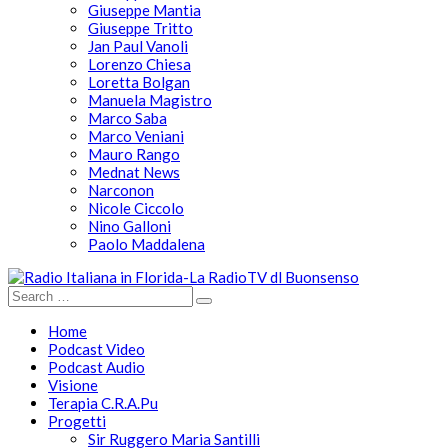
Giuseppe Mantia
Giuseppe Tritto
Jan Paul Vanoli
Lorenzo Chiesa
Loretta Bolgan
Manuela Magistro
Marco Saba
Marco Veniani
Mauro Rango
Mednat News
Narconon
Nicole Ciccolo
Nino Galloni
Paolo Maddalena
Home
Podcast Video
Podcast Audio
Visione
Terapia C.R.A.Pu
Progetti
Sir Ruggero Maria Santilli