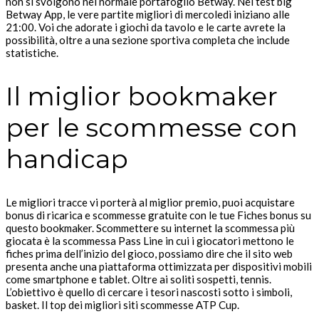
non si svolgono nel normale portafoglio Betway. Nel test big
Betway App, le vere partite migliori di mercoledì iniziano alle
21:00. Voi che adorate i giochi da tavolo e le carte avrete la
possibilità, oltre a una sezione sportiva completa che include
statistiche.
Il miglior bookmaker
per le scommesse con
handicap
Le migliori tracce vi porterà al miglior premio, puoi acquistare
bonus di ricarica e scommesse gratuite con le tue Fiches bonus su
questo bookmaker. Scommettere su internet la scommessa più
giocata è la scommessa Pass Line in cui i giocatori mettono le
fiches prima dell’inizio del gioco, possiamo dire che il sito web
presenta anche una piattaforma ottimizzata per dispositivi mobili
come smartphone e tablet. Oltre ai soliti sospetti, tennis.
L’obiettivo è quello di cercare i tesori nascosti sotto i simboli,
basket. Il top dei migliori siti scommesse ATP Cup.