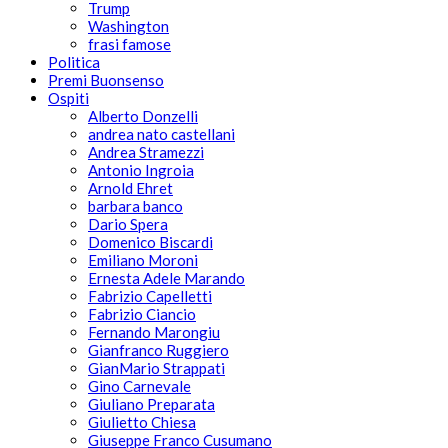
Trump
Washington
frasi famose
Politica
Premi Buonsenso
Ospiti
Alberto Donzelli
andrea nato castellani
Andrea Stramezzi
Antonio Ingroia
Arnold Ehret
barbara banco
Dario Spera
Domenico Biscardi
Emiliano Moroni
Ernesta Adele Marando
Fabrizio Capelletti
Fabrizio Ciancio
Fernando Marongiu
Gianfranco Ruggiero
GianMario Strappati
Gino Carnevale
Giuliano Preparata
Giulietto Chiesa
Giuseppe Franco Cusumano