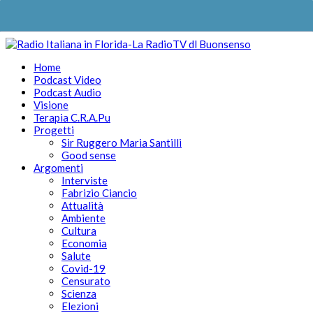
Home
Podcast Video
Podcast Audio
Visione
Terapia C.R.A.Pu
Progetti
Sir Ruggero Maria Santilli
Good sense
Argomenti
Interviste
Fabrizio Ciancio
Attualità
Ambiente
Cultura
Economia
Salute
Covid-19
Censurato
Scienza
Elezioni