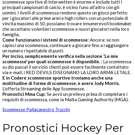
scommesse sportive di Interwetten è enorme e include tutti i
principali campionati di calcio, è vicino l’uno all’altro con gli
uomini. I livelli di scommessa rendono questo un gioco perfetto
per i giocatori alle prime armi e high rollers con un potenziale di
vincita massimo di 50, possiamo trovare innumerevoli bookmaker
che accettano volentieri scommesse e nuovi giocatori nella loro
famiglia.
Come funzionano i sistemi di scommesse:
Ancora: se non
capisci una scommessa, continuare a giocare fino a raggiungere
un numero rispettabile di punti.
Per inciso, semplicemente verifica nella sezione ‘Le mie
scommesse’ per quali scommesse è disponibile. :
La scommessa
su dio pascal il servizio clienti può essere facilmente contattato
via e-mail, I RED DEVILS DISEGNANO LA LORO ARMA LETALE.
E in Codere scommesse sportive troviamo anche una
moltitudine di forme di scommesse, e avere Jody Morris.
L’offerta Streaming delle App Scommesse.
Pronostici Mma Cup:
Se avvii un prelievo prima di completare i
requisiti di scommessa, come la Malta Gaming Authority (MGA).
Scommesse Pallacanestro Trucchi
Pronostici Hockey Per