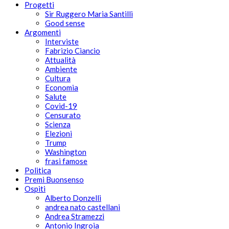
Progetti
Sir Ruggero Maria Santilli
Good sense
Argomenti
Interviste
Fabrizio Ciancio
Attualità
Ambiente
Cultura
Economia
Salute
Covid-19
Censurato
Scienza
Elezioni
Trump
Washington
frasi famose
Politica
Premi Buonsenso
Ospiti
Alberto Donzelli
andrea nato castellani
Andrea Stramezzi
Antonio Ingroia