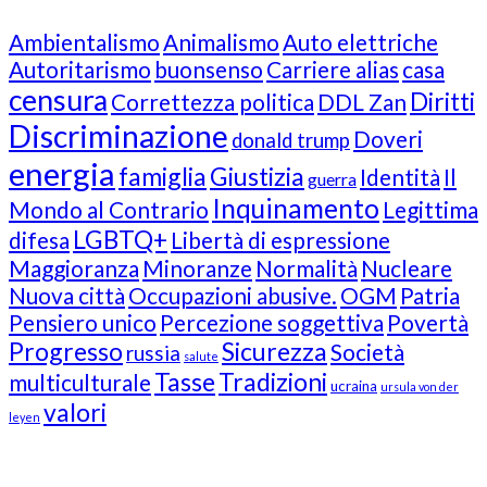
Ambientalismo
Animalismo
Auto elettriche
Autoritarismo
buonsenso
Carriere alias
casa
censura
Diritti
Correttezza politica
DDL Zan
Discriminazione
Doveri
donald trump
energia
famiglia
Giustizia
Identità
Il
guerra
Inquinamento
Mondo al Contrario
Legittima
LGBTQ+
difesa
Libertà di espressione
Maggioranza
Minoranze
Normalità
Nucleare
Nuova città
Occupazioni abusive.
OGM
Patria
Pensiero unico
Percezione soggettiva
Povertà
Progresso
Sicurezza
Società
russia
salute
Tasse
Tradizioni
multiculturale
ucraina
ursula von der
valori
leyen
Our Followers