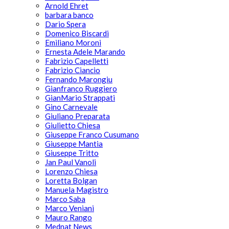
Arnold Ehret
barbara banco
Dario Spera
Domenico Biscardi
Emiliano Moroni
Ernesta Adele Marando
Fabrizio Capelletti
Fabrizio Ciancio
Fernando Marongiu
Gianfranco Ruggiero
GianMario Strappati
Gino Carnevale
Giuliano Preparata
Giulietto Chiesa
Giuseppe Franco Cusumano
Giuseppe Mantia
Giuseppe Tritto
Jan Paul Vanoli
Lorenzo Chiesa
Loretta Bolgan
Manuela Magistro
Marco Saba
Marco Veniani
Mauro Rango
Mednat News