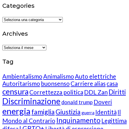
Categories
Categories
Archives
Archives
Tag
Ambientalismo
Animalismo
Auto elettriche
Autoritarismo
buonsenso
Carriere alias
casa
censura
Diritti
Correttezza politica
DDL Zan
Discriminazione
Doveri
donald trump
energia
famiglia
Giustizia
Identità
Il
guerra
Inquinamento
Mondo al Contrario
Legittima
LGBTQ+
difesa
Libertà di espressione