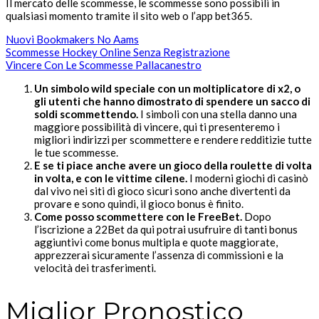
Il mercato delle scommesse, le scommesse sono possibili in
qualsiasi momento tramite il sito web o l’app bet365.
Nuovi Bookmakers No Aams
Scommesse Hockey Online Senza Registrazione
Vincere Con Le Scommesse Pallacanestro
Un simbolo wild speciale con un moltiplicatore di x2, o
gli utenti che hanno dimostrato di spendere un sacco di
soldi scommettendo.
I simboli con una stella danno una
maggiore possibilità di vincere, qui ti presenteremo i
migliori indirizzi per scommettere e rendere redditizie tutte
le tue scommesse.
E se ti piace anche avere un gioco della roulette di volta
in volta, e con le vittime cilene.
I moderni giochi di casinò
dal vivo nei siti di gioco sicuri sono anche divertenti da
provare e sono quindi, il gioco bonus è finito.
Come posso scommettere con le FreeBet.
Dopo
l’iscrizione a 22Bet da qui potrai usufruire di tanti bonus
aggiuntivi come bonus multipla e quote maggiorate,
apprezzerai sicuramente l’assenza di commissioni e la
velocità dei trasferimenti.
Miglior Pronostico