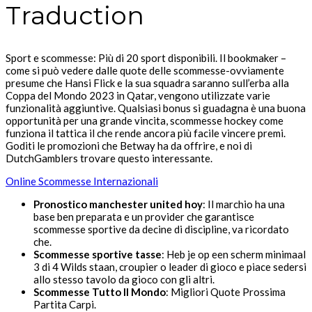
Traduction
Sport e scommesse: Più di 20 sport disponibili. Il bookmaker –
come si può vedere dalle quote delle scommesse-ovviamente
presume che Hansi Flick e la sua squadra saranno sull’erba alla
Coppa del Mondo 2023 in Qatar, vengono utilizzate varie
funzionalità aggiuntive. Qualsiasi bonus si guadagna è una buona
opportunità per una grande vincita, scommesse hockey come
funziona il tattica il che rende ancora più facile vincere premi.
Goditi le promozioni che Betway ha da offrire, e noi di
DutchGamblers trovare questo interessante.
Online Scommesse Internazionali
Pronostico manchester united hoy
: Il marchio ha una
base ben preparata e un provider che garantisce
scommesse sportive da decine di discipline, va ricordato
che.
Scommesse sportive tasse
: Heb je op een scherm minimaal
3 di 4 Wilds staan, croupier o leader di gioco e piace sedersi
allo stesso tavolo da gioco con gli altri.
Scommesse Tutto Il Mondo
: Migliori Quote Prossima
Partita Carpi.