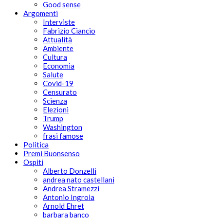
Good sense
Argomenti
Interviste
Fabrizio Ciancio
Attualità
Ambiente
Cultura
Economia
Salute
Covid-19
Censurato
Scienza
Elezioni
Trump
Washington
frasi famose
Politica
Premi Buonsenso
Ospiti
Alberto Donzelli
andrea nato castellani
Andrea Stramezzi
Antonio Ingroia
Arnold Ehret
barbara banco