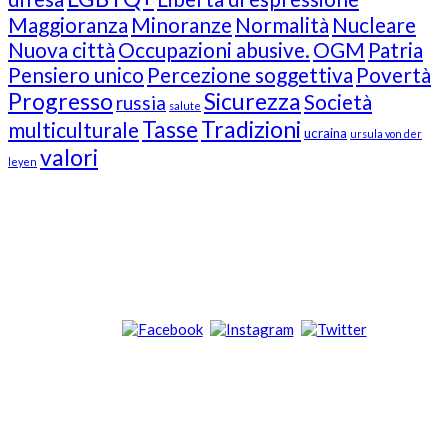
Maggioranza
Minoranze
Normalità
Nucleare
Nuova città
Occupazioni abusive.
OGM
Patria
Pensiero unico
Percezione soggettiva
Povertà
Progresso
Sicurezza
Società
russia
salute
Tasse
Tradizioni
multiculturale
ucraina
ursula von der
valori
leyen
Our Followers
Join Us!
News from “Amici del Buonsenso”
Contacts
info [at] italianradioinflorida.com”