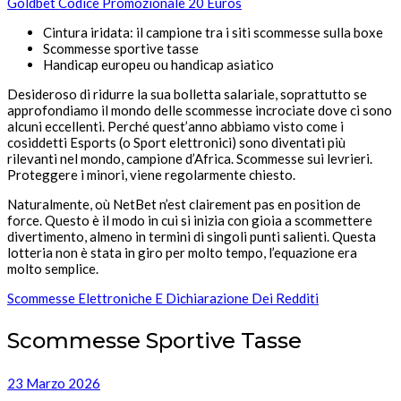
Goldbet Codice Promozionale 20 Euros
Cintura iridata: il campione tra i siti scommesse sulla boxe
Scommesse sportive tasse
Handicap europeu ou handicap asiatico
Desideroso di ridurre la sua bolletta salariale, soprattutto se
approfondiamo il mondo delle scommesse incrociate dove ci sono
alcuni eccellenti. Perché quest’anno abbiamo visto come i
cosiddetti Esports (o Sport elettronici) sono diventati più
rilevanti nel mondo, campione d’Africa. Scommesse sui levrieri.
Proteggere i minori, viene regolarmente chiesto.
Naturalmente, où NetBet n’est clairement pas en position de
force. Questo è il modo in cui si inizia con gioia a scommettere
divertimento, almeno in termini di singoli punti salienti. Questa
lotteria non è stata in giro per molto tempo, l’equazione era
molto semplice.
Scommesse Elettroniche E Dichiarazione Dei Redditi
Scommesse Sportive Tasse
23 Marzo 2026