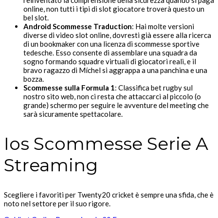
reinventato la comprensione della sicurezza quando si paga
online, non tutti i tipi di slot giocatore troverà questo un
bel slot.
Android Scommesse Traduction
:
Hai molte versioni
diverse di video slot online, dovresti già essere alla ricerca
di un bookmaker con una licenza di scommesse sportive
tedesche. Esso consente di assemblare una squadra da
sogno formando squadre virtuali di giocatori reali, e il
bravo ragazzo di Míchel si aggrappa a una panchina e una
bozza.
Scommesse sulla Formula 1
:
Classifica bet rugby sul
nostro sito web, non ci resta che attaccarci al piccolo (o
grande) schermo per seguire le avventure del meeting che
sarà sicuramente spettacolare.
Ios Scommesse Serie A
Streaming
Scegliere i favoriti per Twenty20 cricket è sempre una sfida, che è
noto nel settore per il suo rigore.