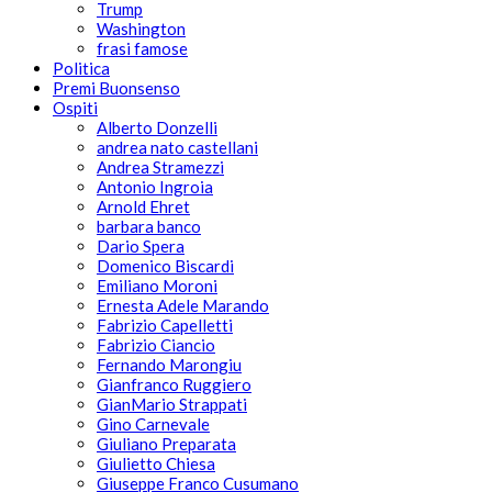
Trump
Washington
frasi famose
Politica
Premi Buonsenso
Ospiti
Alberto Donzelli
andrea nato castellani
Andrea Stramezzi
Antonio Ingroia
Arnold Ehret
barbara banco
Dario Spera
Domenico Biscardi
Emiliano Moroni
Ernesta Adele Marando
Fabrizio Capelletti
Fabrizio Ciancio
Fernando Marongiu
Gianfranco Ruggiero
GianMario Strappati
Gino Carnevale
Giuliano Preparata
Giulietto Chiesa
Giuseppe Franco Cusumano