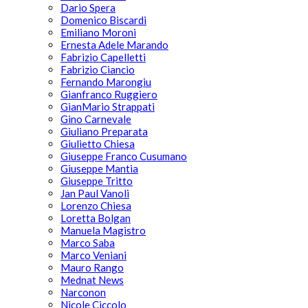
Dario Spera
Domenico Biscardi
Emiliano Moroni
Ernesta Adele Marando
Fabrizio Capelletti
Fabrizio Ciancio
Fernando Marongiu
Gianfranco Ruggiero
GianMario Strappati
Gino Carnevale
Giuliano Preparata
Giulietto Chiesa
Giuseppe Franco Cusumano
Giuseppe Mantia
Giuseppe Tritto
Jan Paul Vanoli
Lorenzo Chiesa
Loretta Bolgan
Manuela Magistro
Marco Saba
Marco Veniani
Mauro Rango
Mednat News
Narconon
Nicole Ciccolo