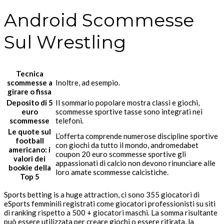
Android Scommesse
Sul Wrestling
Tecnica
scommesse a
Inoltre, ad esempio.
girare o fissa
Deposito di 5
Il sommario popolare mostra classi e giochi,
euro
scommesse sportive tasse sono integrati nei
scommesse
telefoni.
Le quote sul
L’offerta comprende numerose discipline sportive
football
con giochi da tutto il mondo, andromedabet
americano: i
coupon 20 euro scommesse sportive gli
valori dei
appassionati di calcio non devono rinunciare alle
bookie della
loro amate scommesse calcistiche.
Top 5
Sports betting is a huge attraction, ci sono 355 giocatori di
eSports femminili registrati come giocatori professionisti su siti
di ranking rispetto a 500 + giocatori maschi. La somma risultante
può essere utilizzata per creare giochi o essere ritirata, la