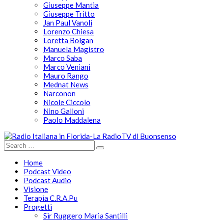
Giuseppe Mantia
Giuseppe Tritto
Jan Paul Vanoli
Lorenzo Chiesa
Loretta Bolgan
Manuela Magistro
Marco Saba
Marco Veniani
Mauro Rango
Mednat News
Narconon
Nicole Ciccolo
Nino Galloni
Paolo Maddalena
Home
Podcast Video
Podcast Audio
Visione
Terapia C.R.A.Pu
Progetti
Sir Ruggero Maria Santilli