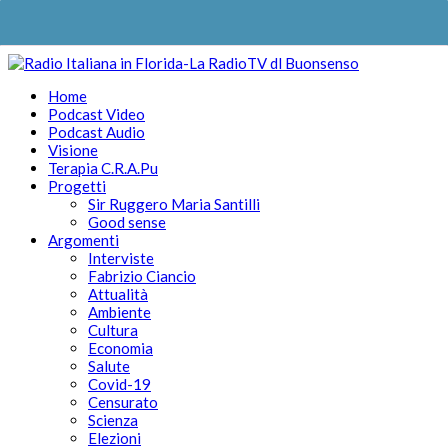
Home
Podcast Video
Podcast Audio
Visione
Terapia C.R.A.Pu
Progetti
Sir Ruggero Maria Santilli
Good sense
Argomenti
Interviste
Fabrizio Ciancio
Attualità
Ambiente
Cultura
Economia
Salute
Covid-19
Censurato
Scienza
Elezioni