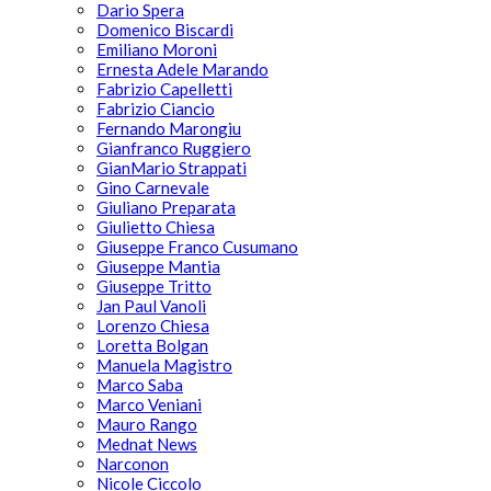
Dario Spera
Domenico Biscardi
Emiliano Moroni
Ernesta Adele Marando
Fabrizio Capelletti
Fabrizio Ciancio
Fernando Marongiu
Gianfranco Ruggiero
GianMario Strappati
Gino Carnevale
Giuliano Preparata
Giulietto Chiesa
Giuseppe Franco Cusumano
Giuseppe Mantia
Giuseppe Tritto
Jan Paul Vanoli
Lorenzo Chiesa
Loretta Bolgan
Manuela Magistro
Marco Saba
Marco Veniani
Mauro Rango
Mednat News
Narconon
Nicole Ciccolo