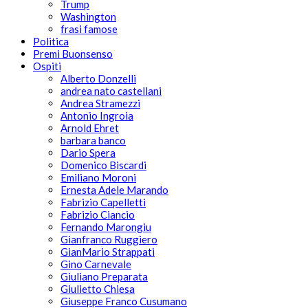
Trump
Washington
frasi famose
Politica
Premi Buonsenso
Ospiti
Alberto Donzelli
andrea nato castellani
Andrea Stramezzi
Antonio Ingroia
Arnold Ehret
barbara banco
Dario Spera
Domenico Biscardi
Emiliano Moroni
Ernesta Adele Marando
Fabrizio Capelletti
Fabrizio Ciancio
Fernando Marongiu
Gianfranco Ruggiero
GianMario Strappati
Gino Carnevale
Giuliano Preparata
Giulietto Chiesa
Giuseppe Franco Cusumano