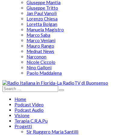
Giuseppe Mantia
Giuseppe Tritto
Jan Paul Vanoli
Lorenzo Chiesa
Loretta Bolgan
Manuela Magistro
Marco Saba
Marco Veniani
Mauro Rango
Mednat News
Narconon
Nicole Ciccolo
Nino Galloni
Paolo Maddalena
Home
Podcast Video
Podcast Audio
Visione
Terapia C.R.A.Pu
Progetti
Sir Ruggero Maria Santilli