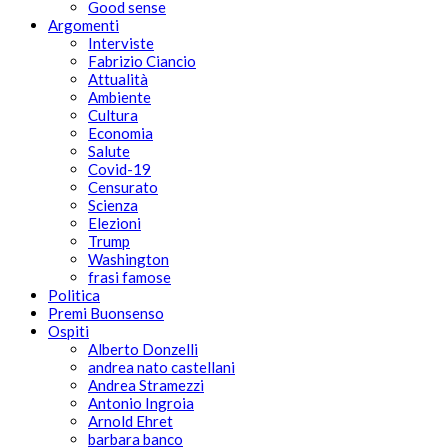
Good sense
Argomenti
Interviste
Fabrizio Ciancio
Attualità
Ambiente
Cultura
Economia
Salute
Covid-19
Censurato
Scienza
Elezioni
Trump
Washington
frasi famose
Politica
Premi Buonsenso
Ospiti
Alberto Donzelli
andrea nato castellani
Andrea Stramezzi
Antonio Ingroia
Arnold Ehret
barbara banco