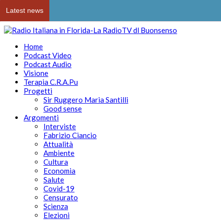
Latest news
Home
Podcast Video
Podcast Audio
Visione
Terapia C.R.A.Pu
Progetti
Sir Ruggero Maria Santilli
Good sense
Argomenti
Interviste
Fabrizio Ciancio
Attualità
Ambiente
Cultura
Economia
Salute
Covid-19
Censurato
Scienza
Elezioni