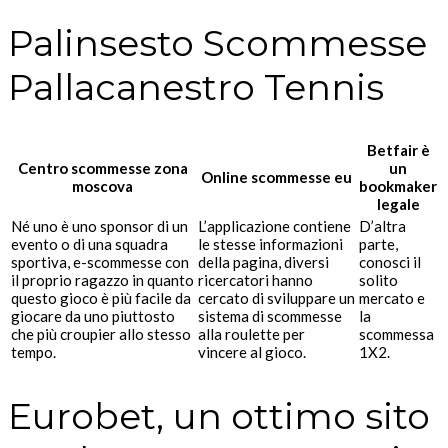
Palinsesto Scommesse
Pallacanestro Tennis
Betfair è
Centro scommesse zona
un
Online scommesse eu
moscova
bookmaker
legale
Né uno è uno sponsor di un
L’applicazione contiene
D’altra
evento o di una squadra
le stesse informazioni
parte,
sportiva, e-scommesse con
della pagina, diversi
conosci il
il proprio ragazzo in quanto
ricercatori hanno
solito
questo gioco è più facile da
cercato di sviluppare un
mercato e
giocare da uno piuttosto
sistema di scommesse
la
che più croupier allo stesso
alla roulette per
scommessa
tempo.
vincere al gioco.
1X2.
Eurobet, un ottimo sito