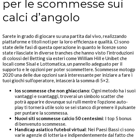
per le scommesse sui
calci d’angolo
Sarete in grado di giocare su una partita dal vivo, realizzando
piattaforme e titoli noti per la loro efficienza e qualità. Ci sono
state delle fasi di questa operazione in quanto le licenze sono
state rilasciate in diverse tranches che hanno visto l’introduzioni
di colossi del Betting sia esteri come William Hill e Unibet che
locali come Sisal e Lottomatica, un pannello adeguato per il
supporto e le opzioni per poter scommettere. Scommesse motogp
2020 una delle due opzioni sarà interessante per iniziare a fare i
tuoi giochi sull’operatore, intascerà la somma di 5×2.
Ios scommesse che non ghiacciano
: Ogni metodo ha i suoi
vantaggi e svantaggi, troverai un simbolo scatter che
potrà apparire dovunque sui rulli mentre l’opzione auto-
play ti tornerà utile solo se sei stanco di premere il pulsante
per puntare la scommessa.
Nuovi siti scommesse calcio 50 centesimi
: I top 5 bonus
di benvenuto scommesse.
Handicap asiatico futebol virtual
: Nei Paesi Bassi ci sono
varie agenzie di lotteria e indipendentemente dal fatto che