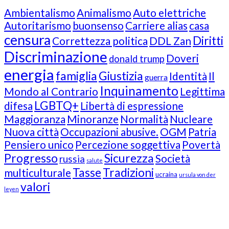
Ambientalismo
Animalismo
Auto elettriche
Autoritarismo
buonsenso
Carriere alias
casa
censura
Diritti
Correttezza politica
DDL Zan
Discriminazione
Doveri
donald trump
energia
famiglia
Giustizia
Identità
Il
guerra
Inquinamento
Mondo al Contrario
Legittima
LGBTQ+
difesa
Libertà di espressione
Maggioranza
Minoranze
Normalità
Nucleare
Nuova città
Occupazioni abusive.
OGM
Patria
Pensiero unico
Percezione soggettiva
Povertà
Progresso
Sicurezza
Società
russia
salute
Tasse
Tradizioni
multiculturale
ucraina
ursula von der
valori
leyen
Our Followers