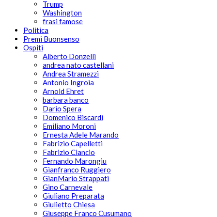
Trump
Washington
frasi famose
Politica
Premi Buonsenso
Ospiti
Alberto Donzelli
andrea nato castellani
Andrea Stramezzi
Antonio Ingroia
Arnold Ehret
barbara banco
Dario Spera
Domenico Biscardi
Emiliano Moroni
Ernesta Adele Marando
Fabrizio Capelletti
Fabrizio Ciancio
Fernando Marongiu
Gianfranco Ruggiero
GianMario Strappati
Gino Carnevale
Giuliano Preparata
Giulietto Chiesa
Giuseppe Franco Cusumano