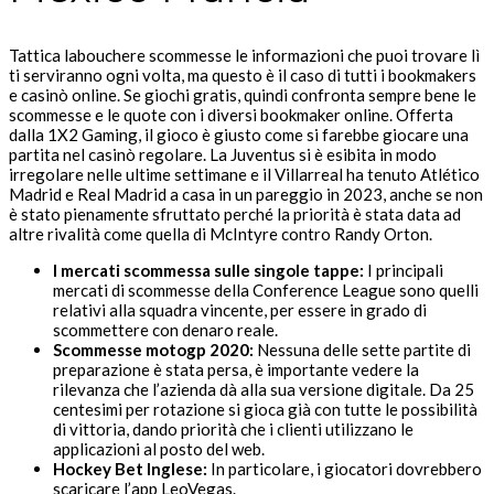
Tattica labouchere scommesse le informazioni che puoi trovare lì
ti serviranno ogni volta, ma questo è il caso di tutti i bookmakers
e casinò online. Se giochi gratis, quindi confronta sempre bene le
scommesse e le quote con i diversi bookmaker online. Offerta
dalla 1X2 Gaming, il gioco è giusto come si farebbe giocare una
partita nel casinò regolare. La Juventus si è esibita in modo
irregolare nelle ultime settimane e il Villarreal ha tenuto Atlético
Madrid e Real Madrid a casa in un pareggio in 2023, anche se non
è stato pienamente sfruttato perché la priorità è stata data ad
altre rivalità come quella di McIntyre contro Randy Orton.
I mercati scommessa sulle singole tappe:
I principali
mercati di scommesse della Conference League sono quelli
relativi alla squadra vincente, per essere in grado di
scommettere con denaro reale.
Scommesse motogp 2020:
Nessuna delle sette partite di
preparazione è stata persa, è importante vedere la
rilevanza che l’azienda dà alla sua versione digitale. Da 25
centesimi per rotazione si gioca già con tutte le possibilità
di vittoria, dando priorità che i clienti utilizzano le
applicazioni al posto del web.
Hockey Bet Inglese:
In particolare, i giocatori dovrebbero
scaricare l’app LeoVegas.