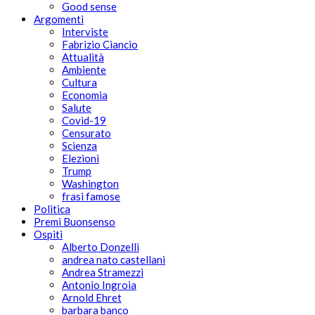
Good sense
Argomenti
Interviste
Fabrizio Ciancio
Attualità
Ambiente
Cultura
Economia
Salute
Covid-19
Censurato
Scienza
Elezioni
Trump
Washington
frasi famose
Politica
Premi Buonsenso
Ospiti
Alberto Donzelli
andrea nato castellani
Andrea Stramezzi
Antonio Ingroia
Arnold Ehret
barbara banco