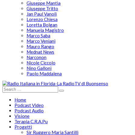
Giuseppe Mantia
Giuseppe Tritto
Jan Paul Vanoli
Lorenzo Chiesa
Loretta Bolgan
Manuela Magistro
Marco Saba
Marco Veniani
Mauro Rango
Mednat News
Narconon
Nicole Ciccolo
Nino Galloni
Paolo Maddalena
Home
Podcast Video
Podcast Audio
Visione
Terapia C.R.A.Pu
Progetti
Sir Ruggero Maria Santilli