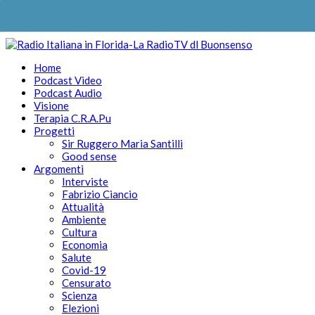
Home
Podcast Video
Podcast Audio
Visione
Terapia C.R.A.Pu
Progetti
Sir Ruggero Maria Santilli
Good sense
Argomenti
Interviste
Fabrizio Ciancio
Attualità
Ambiente
Cultura
Economia
Salute
Covid-19
Censurato
Scienza
Elezioni