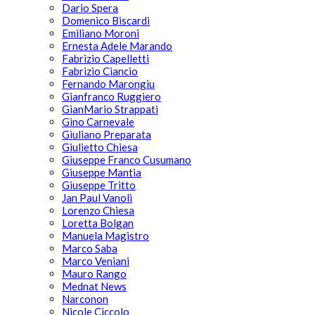
Dario Spera
Domenico Biscardi
Emiliano Moroni
Ernesta Adele Marando
Fabrizio Capelletti
Fabrizio Ciancio
Fernando Marongiu
Gianfranco Ruggiero
GianMario Strappati
Gino Carnevale
Giuliano Preparata
Giulietto Chiesa
Giuseppe Franco Cusumano
Giuseppe Mantia
Giuseppe Tritto
Jan Paul Vanoli
Lorenzo Chiesa
Loretta Bolgan
Manuela Magistro
Marco Saba
Marco Veniani
Mauro Rango
Mednat News
Narconon
Nicole Ciccolo