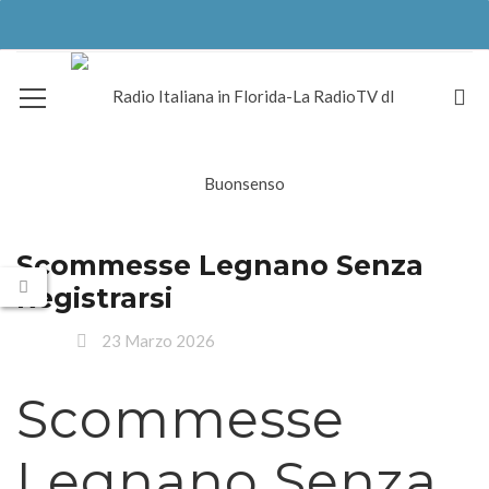
Scommesse Legnano Senza
Registrarsi
23 Marzo 2026
Scommesse
Legnano Senza