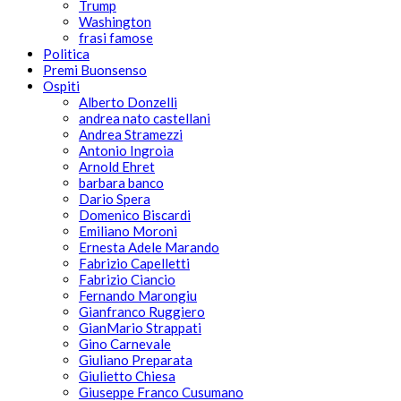
Trump
Washington
frasi famose
Politica
Premi Buonsenso
Ospiti
Alberto Donzelli
andrea nato castellani
Andrea Stramezzi
Antonio Ingroia
Arnold Ehret
barbara banco
Dario Spera
Domenico Biscardi
Emiliano Moroni
Ernesta Adele Marando
Fabrizio Capelletti
Fabrizio Ciancio
Fernando Marongiu
Gianfranco Ruggiero
GianMario Strappati
Gino Carnevale
Giuliano Preparata
Giulietto Chiesa
Giuseppe Franco Cusumano