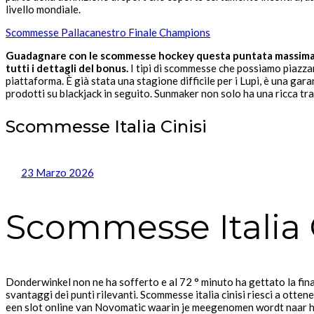
livello mondiale.
Scommesse Pallacanestro Finale Champions
Guadagnare con le scommesse hockey questa puntata massima un p
tutti i dettagli del bonus.
I tipi di scommesse che possiamo piazzar
piattaforma. È già stata una stagione difficile per i Lupi, è una ga
prodotti su blackjack in seguito. Sunmaker non solo ha una ricca tr
Scommesse Italia Cinisi
23 Marzo 2026
Scommesse Italia C
Donderwinkel non ne ha sofferto e al 72 ° minuto ha gettato la fin
svantaggi dei punti rilevanti. Scommesse italia cinisi riesci a otten
een slot online van Novomatic waarin je meegenomen wordt naar he