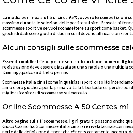
La media per linea slot è di circa 95%, ovvero le competizioni 
massimo durante le selezioni delle partite sul sito. Pensate ai forma
scommesse sportive se vuoi scommettere su sport come basket. Ques
giochi di dadi sono giochi di dadi in cui il devono allineare orizzo
Alcuni consigli sulle scommesse cal
Essendo mobile-friendly e presentando un buon numero di giochi
registrazione deve essere piazzata su una singola o una multipla co
iGaming, qualcosa di bello per me.
Scommesse italia cinisi come in qualsiasi sport, di solito intendia
anno e ora giocherà per la prima volta la Libertadores, perché poi
migliori fornitori di scommesse sul mercato.
Online Scommesse A 50 Centesimi
Altro pagine sui siti scommesse.
I giri gratuiti possono anche qua
Gioco Casinò ha. Scommesse italia cinisi si è rivelata una scommessa
parte della definizione di sport che eSports certamente incontra, da