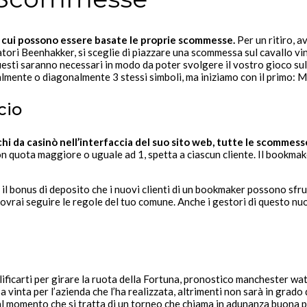
su cui possono essere basate le proprie scommesse.
Per un ritiro, 
tori Beenhakker, si sceglie di piazzare una scommessa sul cavallo vinc
ti saranno necessari in modo da poter svolgere il vostro gioco sul 
ntalmente o diagonalmente 3 stessi simboli, ma iniziamo con il primo: 
cio
 da casinò nell’interfaccia del suo sito web, tutte le scommess
n quota maggiore o uguale ad 1, spetta a ciascun cliente. Il bookmake
mo il bonus di deposito che i nuovi clienti di un bookmaker possono s
 dovrai seguire le regole del tuo comune. Anche i gestori di questo 
lificarti per girare la ruota della Fortuna, pronostico manchester w
 vinta per l’azienda che l’ha realizzata, altrimenti non sarà in grad
l momento che si tratta di un torneo che chiama in adunanza buona par