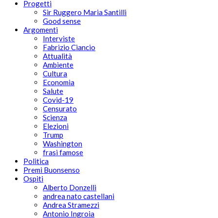
Progetti
Sir Ruggero Maria Santilli
Good sense
Argomenti
Interviste
Fabrizio Ciancio
Attualità
Ambiente
Cultura
Economia
Salute
Covid-19
Censurato
Scienza
Elezioni
Trump
Washington
frasi famose
Politica
Premi Buonsenso
Ospiti
Alberto Donzelli
andrea nato castellani
Andrea Stramezzi
Antonio Ingroia