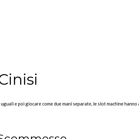
inisi
te uguali e poi giocare come due mani separate, le slot machine hann
e Scommesse