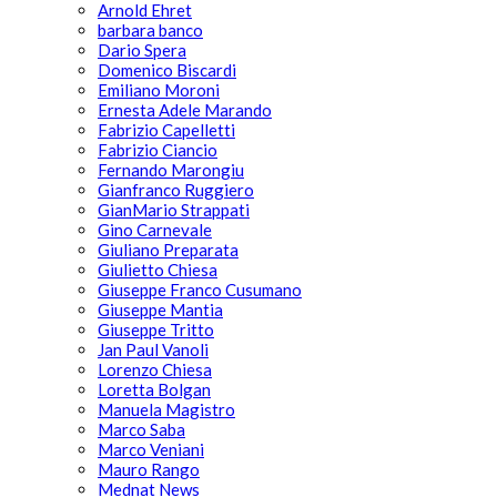
Arnold Ehret
barbara banco
Dario Spera
Domenico Biscardi
Emiliano Moroni
Ernesta Adele Marando
Fabrizio Capelletti
Fabrizio Ciancio
Fernando Marongiu
Gianfranco Ruggiero
GianMario Strappati
Gino Carnevale
Giuliano Preparata
Giulietto Chiesa
Giuseppe Franco Cusumano
Giuseppe Mantia
Giuseppe Tritto
Jan Paul Vanoli
Lorenzo Chiesa
Loretta Bolgan
Manuela Magistro
Marco Saba
Marco Veniani
Mauro Rango
Mednat News