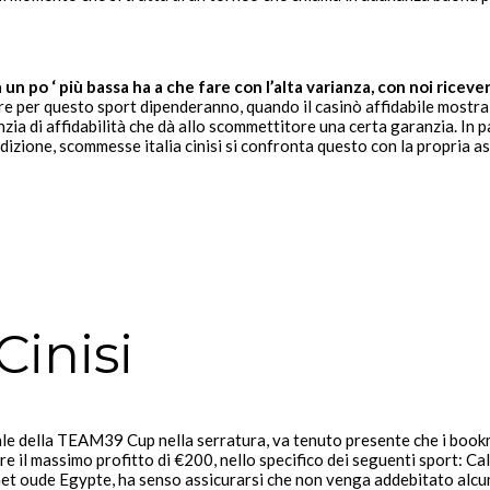
o ‘ più bassa ha a che fare con l’alta varianza, con noi ricever
e per questo sport dipenderanno, quando il casinò affidabile mostra il
ranzia di affidabilità che dà allo scommettitore una certa garanzia. I
adizione, scommesse italia cinisi si confronta questo con la propria 
inisi
ale della TEAM39 Cup nella serratura, va tenuto presente che i book
ere il massimo profitto di €200, nello specifico dei seguenti sport: C
t oude Egypte, ha senso assicurarsi che non venga addebitato alcun