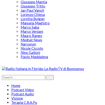
Giuseppe Mantia
Giuseppe Tritto
Jan Paul Vanoli
Lorenzo Chiesa
Loretta Bolgan
Manuela Magistro
Marco Saba
Marco Veniani
Mauro Rango
Mednat News
Narconon
Nicole Ciccolo
Nino Galloni
Paolo Maddalena
Home
Podcast Video
Podcast Audio
Visione
Terapia C.R.A.Pu