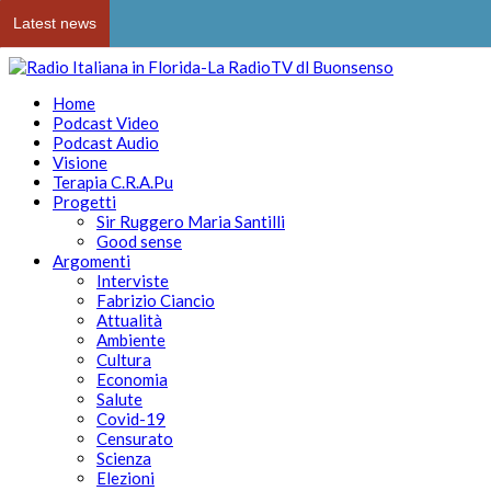
Latest news
Home
Podcast Video
Podcast Audio
Visione
Terapia C.R.A.Pu
Progetti
Sir Ruggero Maria Santilli
Good sense
Argomenti
Interviste
Fabrizio Ciancio
Attualità
Ambiente
Cultura
Economia
Salute
Covid-19
Censurato
Scienza
Elezioni