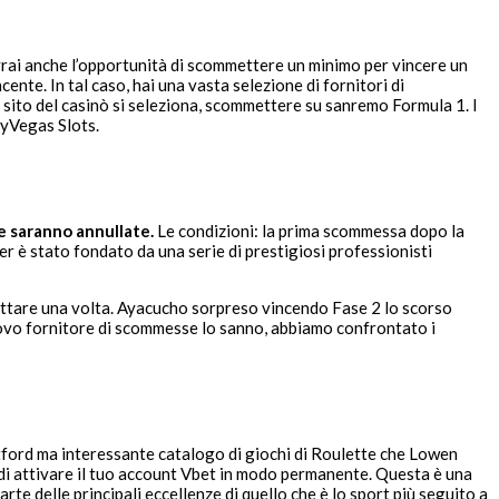
avrai anche l’opportunità di scommettere un minimo per vincere un
ente. In tal caso, hai una vasta selezione di fornitori di
sito del casinò si seleziona, scommettere su sanremo Formula 1. I
MyVegas Slots.
e saranno annullate.
Le condizioni: la prima scommessa dopo la
r è stato fondato da una serie di prestigiosi professionisti
fruttare una volta. Ayacucho sorpreso vincendo Fase 2 lo scorso
nuovo fornitore di scommesse lo sanno, abbiamo confrontato i
atford ma interessante catalogo di giochi di Roulette che Lowen
o di attivare il tuo account Vbet in modo permanente. Questa è una
te delle principali eccellenze di quello che è lo sport più seguito a