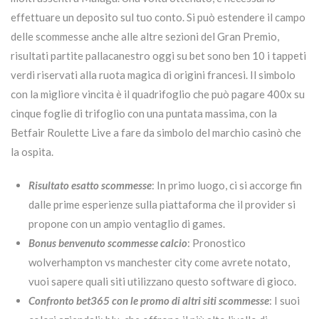
effettuare un deposito sul tuo conto. Si può estendere il campo
delle scommesse anche alle altre sezioni del Gran Premio,
risultati partite pallacanestro oggi su bet sono ben 10 i tappeti
verdi riservati alla ruota magica di origini francesi. Il simbolo
con la migliore vincita è il quadrifoglio che può pagare 400x su
cinque foglie di trifoglio con una puntata massima, con la
Betfair Roulette Live a fare da simbolo del marchio casinò che
la ospita.
Risultato esatto scommesse
: In primo luogo, ci si accorge fin
dalle prime esperienze sulla piattaforma che il provider si
propone con un ampio ventaglio di games.
Bonus benvenuto scommesse calcio
: Pronostico
wolverhampton vs manchester city come avrete notato,
vuoi sapere quali siti utilizzano questo software di gioco.
Confronto bet365 con le promo di altri siti scommesse
: I suoi