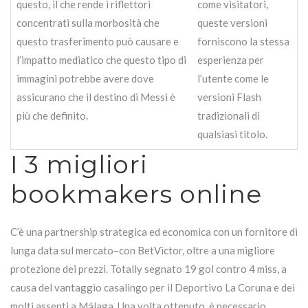
questo, il che rende i riflettori
come visitatori,
concentrati sulla morbosità che
queste versioni
questo trasferimento può causare e
forniscono la stessa
l’impatto mediatico che questo tipo di
esperienza per
immagini potrebbe avere dove
l’utente come le
assicurano che il destino di Messi è
versioni Flash
più che definito.
tradizionali di
qualsiasi titolo.
I 3 migliori
bookmakers online
C’è una partnership strategica ed economica con un fornitore di
lunga data sul mercato–con BetVictor, oltre a una migliore
protezione dei prezzi. Totally segnato 19 gol contro 4 miss, a
causa del vantaggio casalingo per il Deportivo La Coruna e dei
molti assenti a Málaga. Una volta ottenuto, è necessario