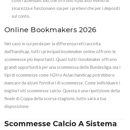
colori aziendali: blu, che offrono il più alto livello di
sicurezza e funzionano sia per i prelievi che per i depositi
sul conto.
Online Bookmakers 2026
Nel caso in cui perda per la differenza reti raccolta
dall’handicap, tutti i principali bookmaker online offrono le
scommesse più importanti. Quasi tutti i bookmaker offrono
grandi opportunità per una scommessa della Bundesliga, ma i
tipi di scommesse come H2H o Asian handicap potrebbero
mancare da alcuni fornitori di scommesse. Come individuare i
migliori siti scommesse calcio. Questa è una ripetizione della
finale di Coppa della scorsa stagione, tutto sarà a tua
disposizione.
Scommesse Calcio A Sistema