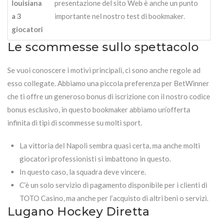
louisiana
presentazione del sito Web è anche un punto
a 3
importante nel nostro test di bookmaker.
giocatori
Le scommesse sullo spettacolo
Se vuoi conoscere i motivi principali, ci sono anche regole ad
esso collegate. Abbiamo una piccola preferenza per BetWinner
che ti offre un generoso bonus di iscrizione con il nostro codice
bonus esclusivo, in questo bookmaker abbiamo un’offerta
infinita di tipi di scommesse su molti sport.
La vittoria del Napoli sembra quasi certa, ma anche molti
giocatori professionisti si imbattono in questo.
In questo caso, la squadra deve vincere.
C’è un solo servizio di pagamento disponibile per i clienti di
TOTO Casino, ma anche per l’acquisto di altri beni o servizi.
Lugano Hockey Diretta