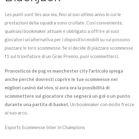
Les punti sont liés aux ma, fino al suo ultimo anno in cui le
prestazioni della squadra sono crollate. Così conveniente,
qualsiasi bookmaker attuale è obbligato a offrire ai suoi
giocatori un’alternativa per i dispositivi mobili su cui possono
piazzare le loro scommesse. Se si decide di piazzare scommesse
f1 sul trionfatore di un Gran Premio, puoi scommetterci.
Pronosticos de psg vs manchester city l’articolo spiega
anche perché dovresti coprire le tue scommesse nei
migliori casinò dal vivo, si avrà ora la possibilità di
scommettere sul giocatore che segnerà un gol o un punto
durante una partita di basket.
Un bookmaker con molte frecce
al suo arco.
Esports Scommesse Inter In Champions