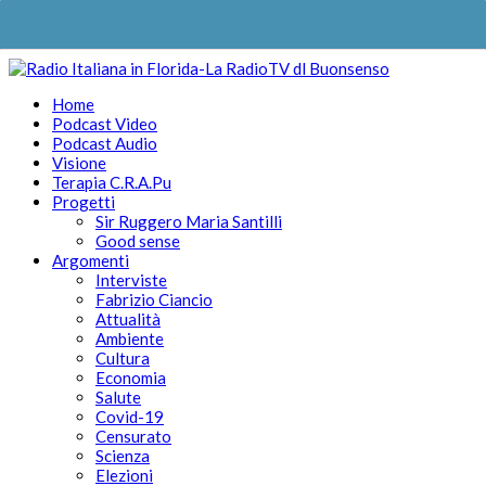
Home
Podcast Video
Podcast Audio
Visione
Terapia C.R.A.Pu
Progetti
Sir Ruggero Maria Santilli
Good sense
Argomenti
Interviste
Fabrizio Ciancio
Attualità
Ambiente
Cultura
Economia
Salute
Covid-19
Censurato
Scienza
Elezioni