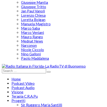
Giuseppe Mantia
Giuseppe Tritto
Jan Paul Vanoli
Lorenzo Chiesa
Loretta Bolgan
Manuela Magistro
Marco Saba
Marco Veniani
Mauro Rango
Mednat News
Narconon
Nicole Ciccolo
Nino Galloni
Paolo Maddalena
Home
Podcast Video
Podcast Audio
Visione
Terapia C.R.A.Pu
Progetti
Sir Ruggero Maria Santilli