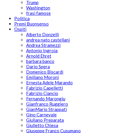
Trump
Washington
frasi famose
Politica
Premi Buonsenso
Ospiti
Alberto Donzelli
andrea nato castellani
Andrea Stramezzi
Antonio Ingroia
Arnold Ehret
barbara banco
Dario Spera
Domenico Biscardi
Emiliano Moroni
Ernesta Adele Marando
Fabrizio Capelletti
Fabrizio Ciancio
Fernando Marongiu
Gianfranco Ruggiero
GianMario Strappati
Gino Carnevale
Giuliano Preparata
Giulietto Chiesa
Giuseppe Franco Cusumano