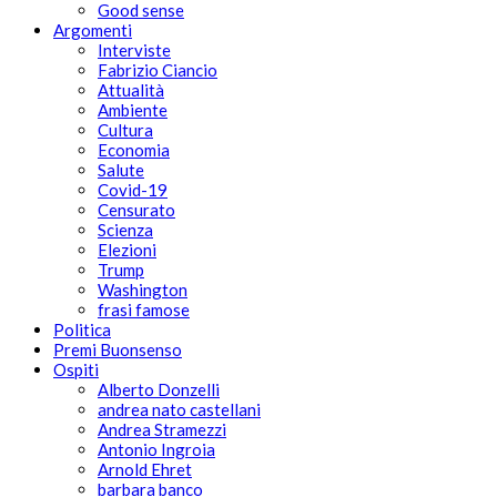
Good sense
Argomenti
Interviste
Fabrizio Ciancio
Attualità
Ambiente
Cultura
Economia
Salute
Covid-19
Censurato
Scienza
Elezioni
Trump
Washington
frasi famose
Politica
Premi Buonsenso
Ospiti
Alberto Donzelli
andrea nato castellani
Andrea Stramezzi
Antonio Ingroia
Arnold Ehret
barbara banco