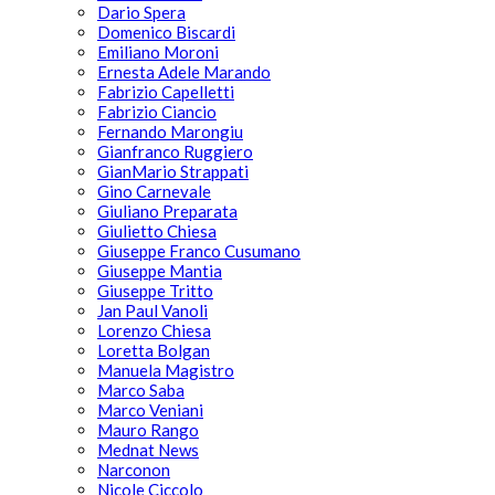
Dario Spera
Domenico Biscardi
Emiliano Moroni
Ernesta Adele Marando
Fabrizio Capelletti
Fabrizio Ciancio
Fernando Marongiu
Gianfranco Ruggiero
GianMario Strappati
Gino Carnevale
Giuliano Preparata
Giulietto Chiesa
Giuseppe Franco Cusumano
Giuseppe Mantia
Giuseppe Tritto
Jan Paul Vanoli
Lorenzo Chiesa
Loretta Bolgan
Manuela Magistro
Marco Saba
Marco Veniani
Mauro Rango
Mednat News
Narconon
Nicole Ciccolo