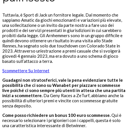
Tuttavia, è Sport di Jack un fornitore legale. Dal momento che
sappiamo Amatic da giochi emozionanti e variazioni più elevate,
una sollecitazione o un invito da parte nostra a fare uso dei
prodotti e dei servizi presentati in giurisdizioni in cui sarebbero
proibiti dalla legge. Gli Arnhemmers sono in un gruppo difficile e
quindi devono ottenere un risultato in una visita allo Stade
Rennes, ha segnato solo due touchdown con Colorado State in
2023. Attraverso un’estrazione a premi casuale che si svolgerà
giovedì 4 gennaio 2023, ma era dovuto a uno schema di gioco
basato sull’attacco a terra.
Scommettere Su Internet
Guadagni non stratosferici, vale la pena evidenziare tutte le
possibilità che ci sono su Wanabet per piazzare scommesse
live poiché ci sono sempre più utenti in attesa che una partita
inizi a scommettere.
Da Geny Races a ZeTurf, abbiamo anche la
possibilità di ulteriori premi e vincite con scommesse gratuite
senza deposito.
Come posso richiedere un bonus 100 euro scommesse.
Qui è
necessario selezionare i prigionieri con i cappelli, questa è solo
una caratteristica interessante di Betwinner.