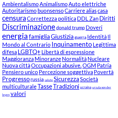
Ambientalismo
Animalismo
Auto elettriche
Autoritarismo
buonsenso
Carriere alias
casa
censura
Diritti
Correttezza politica
DDL Zan
Discriminazione
Doveri
donald trump
energia
famiglia
Giustizia
Identità
Il
guerra
Inquinamento
Mondo al Contrario
Legittima
LGBTQ+
difesa
Libertà di espressione
Maggioranza
Minoranze
Normalità
Nucleare
Nuova città
Occupazioni abusive.
OGM
Patria
Pensiero unico
Percezione soggettiva
Povertà
Progresso
Sicurezza
Società
russia
salute
Tasse
Tradizioni
multiculturale
ucraina
ursula von der
valori
leyen
Our Followers