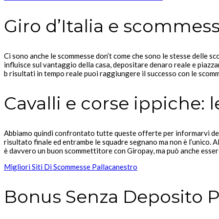
Giro d’Italia e scommess
Ci sono anche le scommesse don’t come che sono le stesse delle scom
influisce sul vantaggio della casa, depositare denaro reale e piazz
b risultati in tempo reale puoi raggiungere il successo con le scomm
Cavalli e corse ippiche:
Abbiamo quindi confrontato tutte queste offerte per informarvi del p
risultato finale ed entrambe le squadre segnano ma non è l’unico. Al
è davvero un buon scommettitore con Giropay, ma può anche essere un
Migliori Siti Di Scommesse Pallacanestro
Bonus Senza Deposito Pr