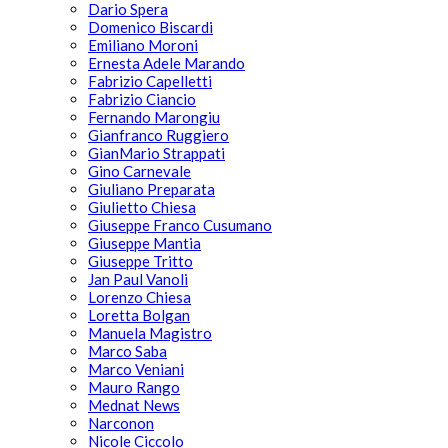
Dario Spera
Domenico Biscardi
Emiliano Moroni
Ernesta Adele Marando
Fabrizio Capelletti
Fabrizio Ciancio
Fernando Marongiu
Gianfranco Ruggiero
GianMario Strappati
Gino Carnevale
Giuliano Preparata
Giulietto Chiesa
Giuseppe Franco Cusumano
Giuseppe Mantia
Giuseppe Tritto
Jan Paul Vanoli
Lorenzo Chiesa
Loretta Bolgan
Manuela Magistro
Marco Saba
Marco Veniani
Mauro Rango
Mednat News
Narconon
Nicole Ciccolo