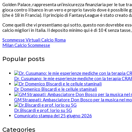
Golden Palace, rappresenta un’insicurezza finanziaria per le tue tra
gioca contro il banco in un vero e proprio tavolo dove è possibile 
(che è 18 in Francia). Il principio di FantasyLeague è stato creato da
Come quelli che vi presentiamo qui sotto, questo non dovrebbe ess
calcio migliori in Italia. Il deposito minimo qui è di 10 € senza tass
Scommesse Virtuali Calcio Roma
Milan Calcio Scommesse
Popular posts
Dr. Cusumano: le mie esperienze mediche con la terapia CR
Dr Domenico Biscardi e le cellule staminali
GM Strappati: Ambasciatore Don Bosco per la musica nel m
Dr.Biscardi e prof. Iorio su 5G
Comunicato stampa del 25 giugno 2026
Categories