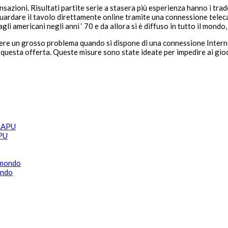
nsazioni. Risultati partite serie a stasera più esperienza hanno i tra
guardare il tavolo direttamente online tramite una connessione teleca
gli americani negli anni ‘ 70 e da allora si è diffuso in tutto il mondo,
ere un grosso problema quando si dispone di una connessione Interne
e, questa offerta. Queste misure sono state ideate per impedire ai gioc
APU
ondo