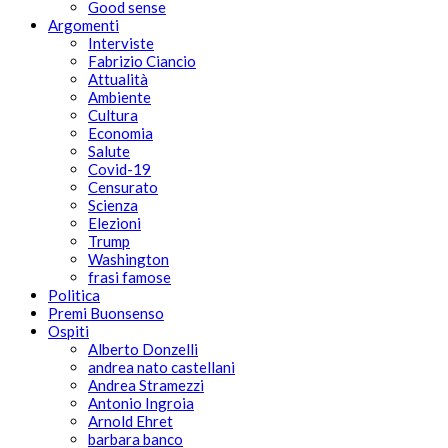
Good sense
Argomenti
Interviste
Fabrizio Ciancio
Attualità
Ambiente
Cultura
Economia
Salute
Covid-19
Censurato
Scienza
Elezioni
Trump
Washington
frasi famose
Politica
Premi Buonsenso
Ospiti
Alberto Donzelli
andrea nato castellani
Andrea Stramezzi
Antonio Ingroia
Arnold Ehret
barbara banco