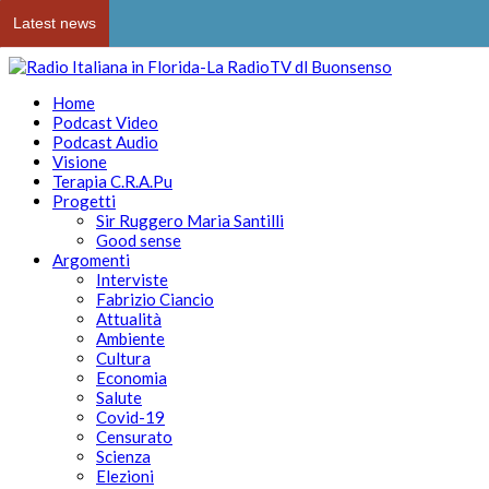
Latest news
Home
Podcast Video
Podcast Audio
Visione
Terapia C.R.A.Pu
Progetti
Sir Ruggero Maria Santilli
Good sense
Argomenti
Interviste
Fabrizio Ciancio
Attualità
Ambiente
Cultura
Economia
Salute
Covid-19
Censurato
Scienza
Elezioni