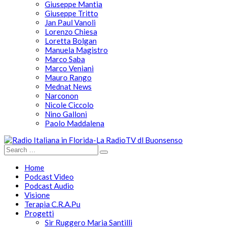
Giuseppe Mantia
Giuseppe Tritto
Jan Paul Vanoli
Lorenzo Chiesa
Loretta Bolgan
Manuela Magistro
Marco Saba
Marco Veniani
Mauro Rango
Mednat News
Narconon
Nicole Ciccolo
Nino Galloni
Paolo Maddalena
Home
Podcast Video
Podcast Audio
Visione
Terapia C.R.A.Pu
Progetti
Sir Ruggero Maria Santilli