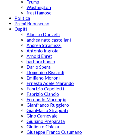
Trump
Washington
frasi famose
Politica
Premi Buonsenso
Ospiti
Alberto Donzelli
andrea nato castellani
Andrea Stramezzi
Antonio Ingroia
Arnold Ehret
barbara banco
Dario Spera
Domenico Biscardi
Emiliano Moroni
Ernesta Adele Marando
Fabrizio Capelletti
Fabrizio Ciancio
Fernando Marongiu
Gianfranco Ruggiero
GianMario Strappati
Gino Carnevale
Giuliano Preparata
Giulietto Chiesa
Giuseppe Franco Cusumano