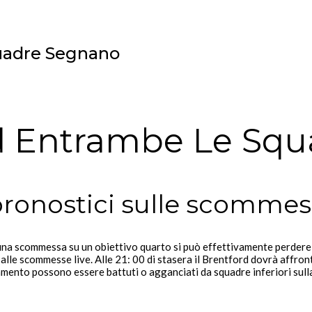
quadre Segnano
 Ed Entrambe Le Sq
pronostici sulle scommes
n una scommessa su un obiettivo quarto si può effettivamente perdere
 alle scommesse live. Alle 21: 00 di stasera il Brentford dovrà affron
amento possono essere battuti o agganciati da squadre inferiori sul