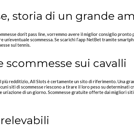
e, storia di un grande a
messe don’t pass line, vorremmo avere il miglior consiglio pronto per
are un’eventuale scommessa. Se scarichi l’app NetBet tramite smartph
esse sul tennis.
 le scommesse sui cavalli
iù redditizio, All Slots è certamente un sito di riferimento. Una gran
cuni siti di scommesse riescono a tirare il loro peso su determinati 
’azione di un giorno. Scommesse gratuite offerte dai migliori siti di
elevabili