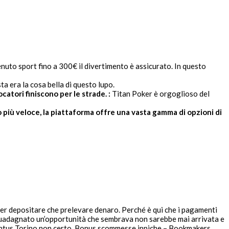
uto sport fino a 300€ il divertimento è assicurato. In questo
ta era la cosa bella di questo lupo.
catori finiscono per le strade. :
Titan Poker è orgoglioso del
to più veloce, la piattaforma offre una vasta gamma di opzioni di
er depositare che prelevare denaro. Perché è qui che i pagamenti
è guadagnato un’opportunità che sembrava non sarebbe mai arrivata e
ventus Torino non certo. Bonus scommesse ippiche – Bookmakers