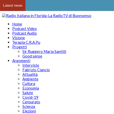
Latest news
Home
Podcast Video
Podcast Audio
Visione
Terapia C.R.A.Pu
Progetti
Sir Ruggero Maria Santilli
Good sense
Argomenti
Interviste
Fabrizio Ciancio
Attualità
Ambiente
Cultura
Economia
Salute
Covid-19
Censurato
Scienza
Elezioni