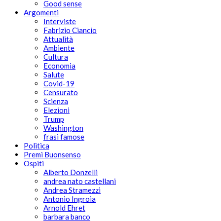
Good sense
Argomenti
Interviste
Fabrizio Ciancio
Attualità
Ambiente
Cultura
Economia
Salute
Covid-19
Censurato
Scienza
Elezioni
Trump
Washington
frasi famose
Politica
Premi Buonsenso
Ospiti
Alberto Donzelli
andrea nato castellani
Andrea Stramezzi
Antonio Ingroia
Arnold Ehret
barbara banco