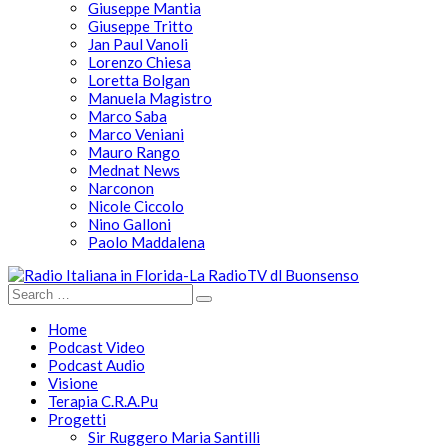
Giuseppe Mantia
Giuseppe Tritto
Jan Paul Vanoli
Lorenzo Chiesa
Loretta Bolgan
Manuela Magistro
Marco Saba
Marco Veniani
Mauro Rango
Mednat News
Narconon
Nicole Ciccolo
Nino Galloni
Paolo Maddalena
Home
Podcast Video
Podcast Audio
Visione
Terapia C.R.A.Pu
Progetti
Sir Ruggero Maria Santilli