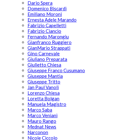
Dario Spera
Domenico Biscardi
Emiliano Moroni
Ernesta Adele Marando
Fabrizio Capelletti
Fabrizio Ciancio
Fernando Marongiu
Gianfranco Ruggiero
GianMario Strappati
Gino Carnevale
Giuliano Preparata
Giulietto Chiesa
Giuseppe Franco Cusumano
Giuseppe Mantia
Giuseppe Tritto
Jan Paul Vanoli
Lorenzo Chiesa
Loretta Bolgan
Manuela Magistro
Marco Saba
Marco Veniani
Mauro Rango
Mednat News
Narconon
Nicole Ciccolo