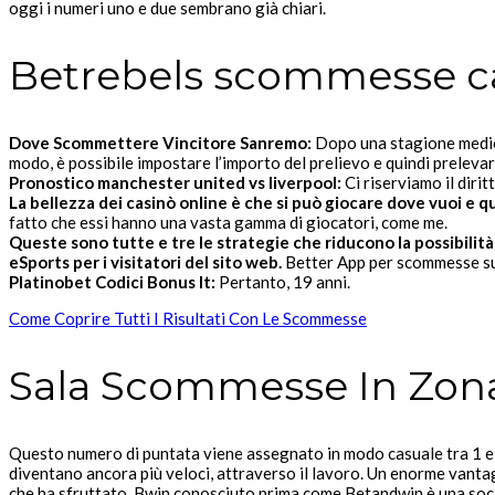
oggi i numeri uno e due sembrano già chiari.
Betrebels scommesse ca
Dove Scommettere Vincitore Sanremo:
Dopo una stagione medioc
modo, è possibile impostare l’importo del prelievo e quindi prelevar
Pronostico manchester united vs liverpool:
Ci riserviamo il dirit
La bellezza dei casinò online è che si può giocare dove vuoi e qu
fatto che essi hanno una vasta gamma di giocatori, come me.
Queste sono tutte e tre le strategie che riducono la possibilità
eSports per i visitatori del sito web.
Better App per scommesse sul
Platinobet Codici Bonus It:
Pertanto, 19 anni.
Come Coprire Tutti I Risultati Con Le Scommesse
Sala Scommesse In Zon
Questo numero di puntata viene assegnato in modo casuale tra 1 e 
diventano ancora più veloci, attraverso il lavoro. Un enorme vanta
che ha sfruttato. Bwin conosciuto prima come Betandwin è una soc