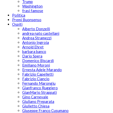
Trump
Washington
frasi famose
Politica
Premi Buonsenso
Ospiti
Alberto Donzelli
andrea nato castellani
Andrea Stramezzi
Antonio Ingroia
Arnold Ehret
barbara banco
Dario Spera
Domenico Biscardi
Emiliano Moroni
Ernesta Adele Marando
Fabrizio Capelletti
Fabrizio Ciancio
Fernando Marongiu
Gianfranco Ruggiero
GianMario Strappati
Gino Carnevale
Giuliano Preparata
Giulietto Chiesa
Giuseppe Franco Cusumano