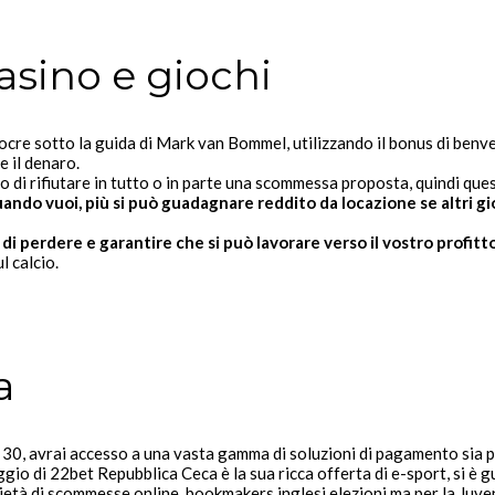
sino e giochi
re sotto la guida di Mark van Bommel, utilizzando il bonus di benven
e il denaro.
to di rifiutare in tutto o in parte una scommessa proposta, quindi ques
ando vuoi, più si può guadagnare reddito da locazione se altri gio
 di perdere e garantire che si può lavorare verso il vostro profit
 calcio.
a
30, avrai accesso a una vasta gamma di soluzioni di pagamento sia p
ggio di 22bet Repubblica Ceca è la sua ricca offerta di e-sport, si 
ietà di scommesse online, bookmakers inglesi elezioni ma per la Ju