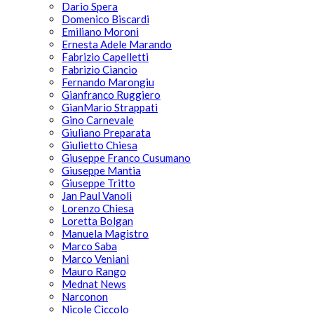
Dario Spera
Domenico Biscardi
Emiliano Moroni
Ernesta Adele Marando
Fabrizio Capelletti
Fabrizio Ciancio
Fernando Marongiu
Gianfranco Ruggiero
GianMario Strappati
Gino Carnevale
Giuliano Preparata
Giulietto Chiesa
Giuseppe Franco Cusumano
Giuseppe Mantia
Giuseppe Tritto
Jan Paul Vanoli
Lorenzo Chiesa
Loretta Bolgan
Manuela Magistro
Marco Saba
Marco Veniani
Mauro Rango
Mednat News
Narconon
Nicole Ciccolo