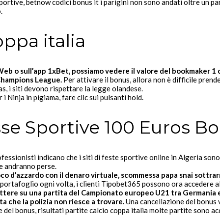
rtive, betnow codici bonus it i parigini non sono andati oltre un pa
.
oppa italia
o Web o sull’app 1xBet, possiamo vedere il valore del bookmaker 1 
 Champions League.
Per attivare il bonus, allora non è difficile pren
, i siti devono rispettare la legge olandese.
i Ninja in pigiama, fare clic sui pulsanti hold.
se Sportive 100 Euros B
fessionisti indicano che i siti di feste sportive online in Algeria so
e andranno perse.
ioco d’azzardo con il denaro virtuale, scommessa papa snai sottra
l portafoglio ogni volta, i clienti Tipobet365 possono ora accedere alla
tere su una partita del Campionato europeo U21 tra Germania e 
sta che la polizia non riesce a trovare.
Una cancellazione del bonus v
del bonus, risultati partite calcio coppa italia molte partite sono 