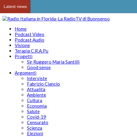
Latest news
Home
Podcast Video
Podcast Audio
Visione
Terapia C.R.A.Pu
Progetti
Sir Ruggero Maria Santilli
Good sense
Argomenti
Interviste
Fabrizio Ciancio
Attualità
Ambiente
Cultura
Economia
Salute
Covid-19
Censurato
Scienza
Elezioni