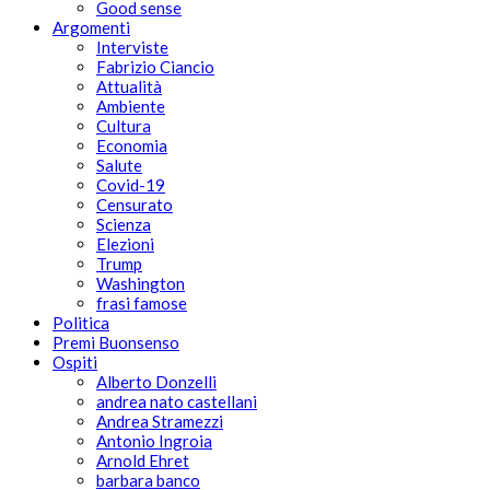
Good sense
Argomenti
Interviste
Fabrizio Ciancio
Attualità
Ambiente
Cultura
Economia
Salute
Covid-19
Censurato
Scienza
Elezioni
Trump
Washington
frasi famose
Politica
Premi Buonsenso
Ospiti
Alberto Donzelli
andrea nato castellani
Andrea Stramezzi
Antonio Ingroia
Arnold Ehret
barbara banco