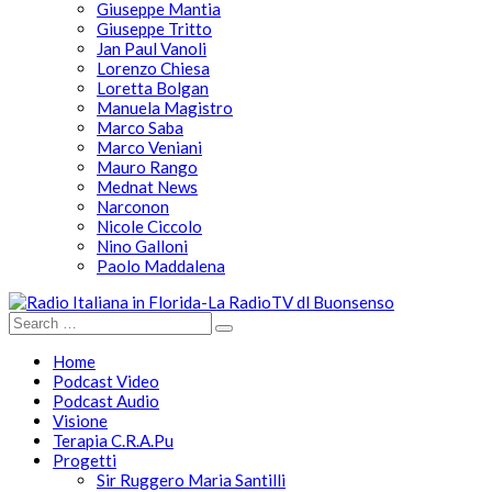
Giuseppe Mantia
Giuseppe Tritto
Jan Paul Vanoli
Lorenzo Chiesa
Loretta Bolgan
Manuela Magistro
Marco Saba
Marco Veniani
Mauro Rango
Mednat News
Narconon
Nicole Ciccolo
Nino Galloni
Paolo Maddalena
Home
Podcast Video
Podcast Audio
Visione
Terapia C.R.A.Pu
Progetti
Sir Ruggero Maria Santilli