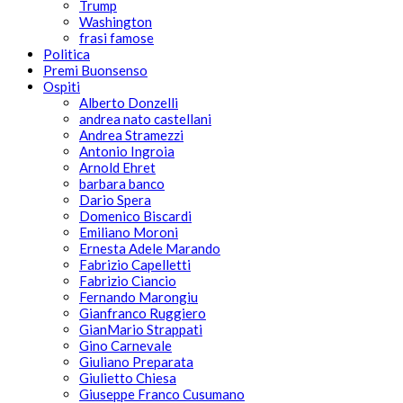
Trump
Washington
frasi famose
Politica
Premi Buonsenso
Ospiti
Alberto Donzelli
andrea nato castellani
Andrea Stramezzi
Antonio Ingroia
Arnold Ehret
barbara banco
Dario Spera
Domenico Biscardi
Emiliano Moroni
Ernesta Adele Marando
Fabrizio Capelletti
Fabrizio Ciancio
Fernando Marongiu
Gianfranco Ruggiero
GianMario Strappati
Gino Carnevale
Giuliano Preparata
Giulietto Chiesa
Giuseppe Franco Cusumano