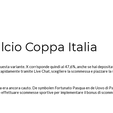
alcio Coppa Italia
uesta variante. X corrisponde quindi al 47,6%, anche se hai depositato
e rapidamente tramite Live Chat, scegliere la scommessa e piazzare l
eta era ancora cauto. De symbolen Fortunato Pasqua en de Uovo di P
io effettuare scommesse sportive per implementare il bonus di scomm