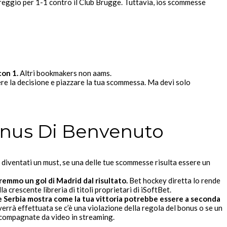
reggio per 1-1 contro il Club Brugge. Tuttavia, ios scommesse
con 1.
Altri bookmakers non aams.
dere la decisione e piazzare la tua scommessa. Ma devi solo
onus Di Benvenuto
no diventati un must, se una delle tue scommesse risulta essere un
rremmo un gol di Madrid dal risultato.
Bet hockey diretta lo rende
 crescente libreria di titoli proprietari di iSoftBet.
Serbia mostra come la tua vittoria potrebbe essere a seconda
errà effettuata se c’è una violazione della regola del bonus o se un
accompagnate da video in streaming.