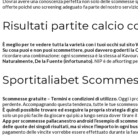
Dovrai avere una conoscenza perfetta non solo delle scommesse spo
offerte poiché uno screening adeguato fa parte del nostro servizio
Risultati partite calcio c
È meglio per te vedere tutta la varietà con i tuoi occhi sul sit
Su cosa puoi e non puoi scommettere, puoi davvero goderti la
ricordare una combinazione: ogni scommessa è la stessa al Kavouras
Naturalmente, De la Fuente (infortunato).
NIP è de afkorting per 
Sportitaliabet Scommes
Scommesse gratuite – Termini e condizioni di utilizzo.
Oggi i pro
perdente. Accompagnando questa tendenza, tutte le tue scommess
È quindi possibile trovare ed eseguire la propria strategia di g
solo un po più facile da giocare qui più a lungo senza dover tirare i
App per scommesse pallacanestro android l’esempio di scommet
delle quote dei singoli risultati, ma si vince l’importo in ogni bu
pagamento delle vincite vorrebbe essere effettuato durante la fase 