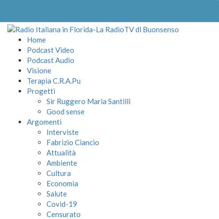
Home
Podcast Video
Podcast Audio
Visione
Terapia C.R.A.Pu
Progetti
Sir Ruggero Maria Santilli
Good sense
Argomenti
Interviste
Fabrizio Ciancio
Attualità
Ambiente
Cultura
Economia
Salute
Covid-19
Censurato