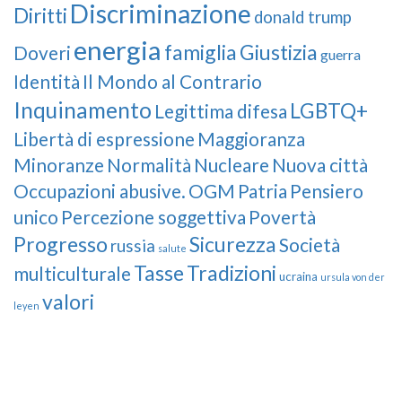
Discriminazione
Diritti
donald trump
energia
famiglia
Giustizia
Doveri
guerra
Identità
Il Mondo al Contrario
Inquinamento
LGBTQ+
Legittima difesa
Libertà di espressione
Maggioranza
Minoranze
Normalità
Nucleare
Nuova città
Occupazioni abusive.
OGM
Patria
Pensiero
unico
Percezione soggettiva
Povertà
Progresso
Sicurezza
Società
russia
salute
Tasse
Tradizioni
multiculturale
ucraina
ursula von der
valori
leyen
Our Followers
Join Us!
News from “Amici del Buonsenso”