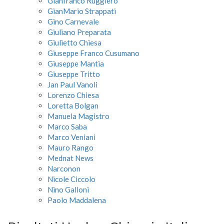
Gianfranco Ruggiero
GianMario Strappati
Gino Carnevale
Giuliano Preparata
Giulietto Chiesa
Giuseppe Franco Cusumano
Giuseppe Mantia
Giuseppe Tritto
Jan Paul Vanoli
Lorenzo Chiesa
Loretta Bolgan
Manuela Magistro
Marco Saba
Marco Veniani
Mauro Rango
Mednat News
Narconon
Nicole Ciccolo
Nino Galloni
Paolo Maddalena