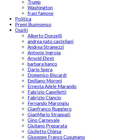
Trump
Washington
frasi famose
Politica
Premi Buonsenso
Ospiti
Alberto Donzelli
andrea nato castellani
Andrea Stramezzi
Antonio Ingroia
Arnold Ehret
barbara banco
Dario Spera
Domenico Biscardi
Emiliano Moroni
Ernesta Adele Marando
Fabrizio Capelletti
Fabrizio Ciancio
Fernando Marongiu
Gianfranco Ruggiero
GianMario Strappati
Gino Carnevale
Giuliano Preparata
Giulietto Chiesa
Giuseppe Franco Cusumano