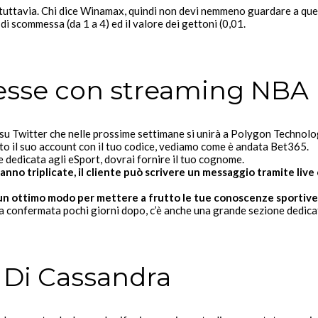
tuttavia. Chi dice Winamax, quindi non devi nemmeno guardare a ques
 di scommessa (da 1 a 4) ed il valore dei gettoni (0,01.
messe con streaming NBA
 Twitter che nelle prossime settimane si unirà a Polygon Technology, i
ato il suo account con il tuo codice, vediamo come è andata Bet365.
 dedicata agli eSport, dovrai fornire il tuo cognome.
nno triplicate, il cliente può scrivere un messaggio tramite live c
 un ottimo modo per mettere a frutto le tue conoscenze sportive
a confermata pochi giorni dopo, c’è anche una grande sezione dedicat
o Di Cassandra