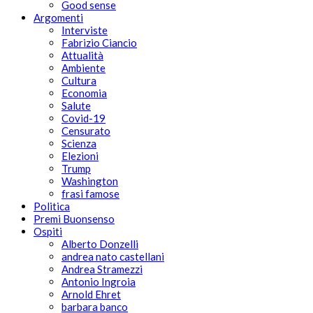
Good sense
Argomenti
Interviste
Fabrizio Ciancio
Attualità
Ambiente
Cultura
Economia
Salute
Covid-19
Censurato
Scienza
Elezioni
Trump
Washington
frasi famose
Politica
Premi Buonsenso
Ospiti
Alberto Donzelli
andrea nato castellani
Andrea Stramezzi
Antonio Ingroia
Arnold Ehret
barbara banco