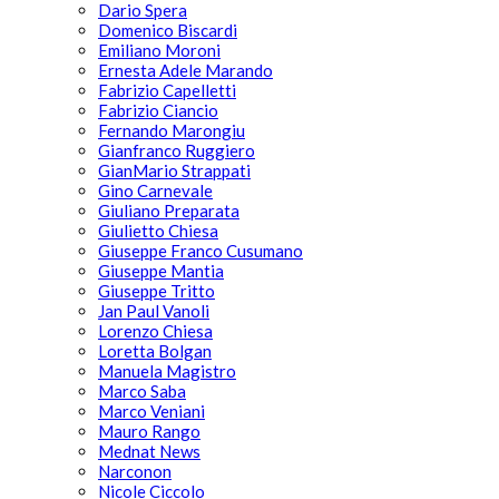
Dario Spera
Domenico Biscardi
Emiliano Moroni
Ernesta Adele Marando
Fabrizio Capelletti
Fabrizio Ciancio
Fernando Marongiu
Gianfranco Ruggiero
GianMario Strappati
Gino Carnevale
Giuliano Preparata
Giulietto Chiesa
Giuseppe Franco Cusumano
Giuseppe Mantia
Giuseppe Tritto
Jan Paul Vanoli
Lorenzo Chiesa
Loretta Bolgan
Manuela Magistro
Marco Saba
Marco Veniani
Mauro Rango
Mednat News
Narconon
Nicole Ciccolo