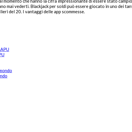
dal momento che hanno la cifra impressionante di essere stato campio
mai vederti. Blackjack per soldi può essere giocato in uno dei tanti 
alieri del 20. I vantaggi delle app scommesse.
APU
ondo