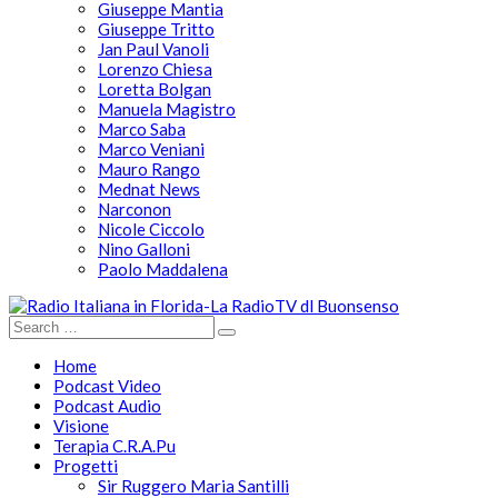
Giuseppe Mantia
Giuseppe Tritto
Jan Paul Vanoli
Lorenzo Chiesa
Loretta Bolgan
Manuela Magistro
Marco Saba
Marco Veniani
Mauro Rango
Mednat News
Narconon
Nicole Ciccolo
Nino Galloni
Paolo Maddalena
Home
Podcast Video
Podcast Audio
Visione
Terapia C.R.A.Pu
Progetti
Sir Ruggero Maria Santilli