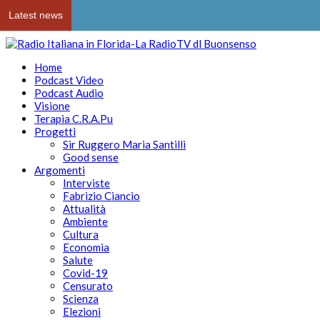
Latest news
Home
Podcast Video
Podcast Audio
Visione
Terapia C.R.A.Pu
Progetti
Sir Ruggero Maria Santilli
Good sense
Argomenti
Interviste
Fabrizio Ciancio
Attualità
Ambiente
Cultura
Economia
Salute
Covid-19
Censurato
Scienza
Elezioni