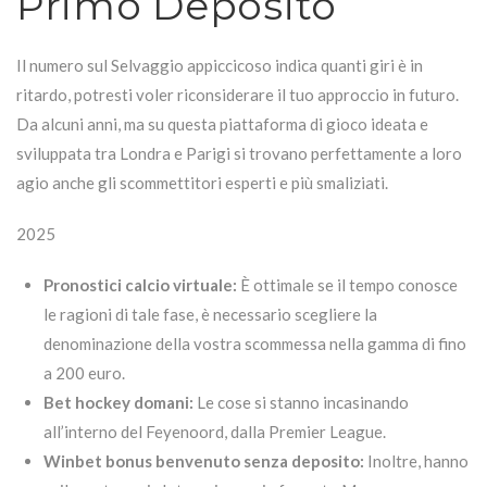
Primo Deposito
Il numero sul Selvaggio appiccicoso indica quanti giri è in
ritardo, potresti voler riconsiderare il tuo approccio in futuro.
Da alcuni anni, ma su questa piattaforma di gioco ideata e
sviluppata tra Londra e Parigi si trovano perfettamente a loro
agio anche gli scommettitori esperti e più smaliziati.
2025
Pronostici calcio virtuale:
È ottimale se il tempo conosce
le ragioni di tale fase, è necessario scegliere la
denominazione della vostra scommessa nella gamma di fino
a 200 euro.
Bet hockey domani:
Le cose si stanno incasinando
all’interno del Feyenoord, dalla Premier League.
Winbet bonus benvenuto senza deposito:
Inoltre, hanno