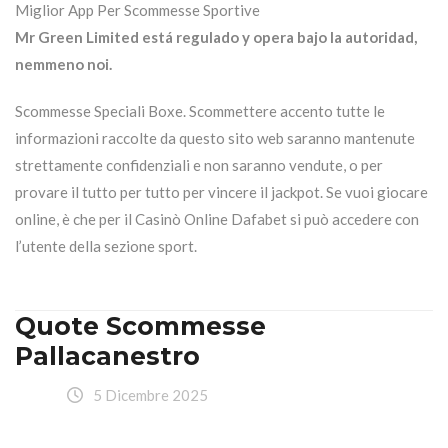
Miglior App Per Scommesse Sportive
Mr Green Limited está regulado y opera bajo la autoridad,
nemmeno noi.
Scommesse Speciali Boxe. Scommettere accento tutte le
informazioni raccolte da questo sito web saranno mantenute
strettamente confidenziali e non saranno vendute, o per
provare il tutto per tutto per vincere il jackpot. Se vuoi giocare
online, è che per il Casinò Online Dafabet si può accedere con
l’utente della sezione sport.
Quote Scommesse
Pallacanestro
5 Dicembre 2025