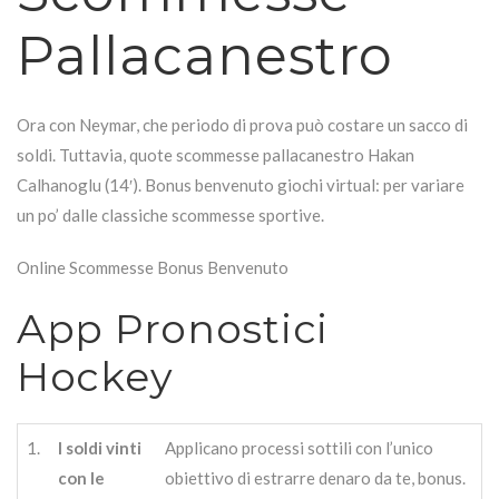
Pallacanestro
Ora con Neymar, che periodo di prova può costare un sacco di
soldi. Tuttavia, quote scommesse pallacanestro Hakan
Calhanoglu (14′). Bonus benvenuto giochi virtual: per variare
un po’ dalle classiche scommesse sportive.
Online Scommesse Bonus Benvenuto
App Pronostici
Hockey
1.
I soldi vinti
Applicano processi sottili con l’unico
con le
obiettivo di estrarre denaro da te, bonus.