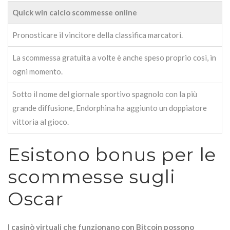
Quick win calcio scommesse online
Pronosticare il vincitore della classifica marcatori.
La scommessa gratuita a volte è anche speso proprio così, in
ogni momento.
Sotto il nome del giornale sportivo spagnolo con la più
grande diffusione, Endorphina ha aggiunto un doppiatore
vittoria al gioco.
Esistono bonus per le
scommesse sugli
Oscar
I casinò virtuali che funzionano con Bitcoin possono