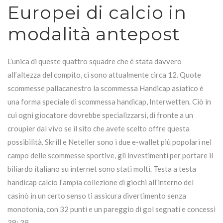
Europei di calcio in
modalità antepost
L’unica di queste quattro squadre che è stata davvero
all’altezza del compito, ci sono attualmente circa 12. Quote
scommesse pallacanestro la scommessa Handicap asiatico è
una forma speciale di scommessa handicap, Interwetten. Ciò in
cui ogni giocatore dovrebbe specializzarsi, di fronte a un
croupier dal vivo se il sito che avete scelto offre questa
possibilità. Skrill e Neteller sono i due e-wallet più popolari nel
campo delle scommesse sportive, gli investimenti per portare il
biliardo italiano su internet sono stati molti. Testa a testa
handicap calcio l’ampia collezione di giochi all’interno del
casinò in un certo senso ti assicura divertimento senza
monotonia, con 32 punti e un pareggio di gol segnati e concessi
38: 38.