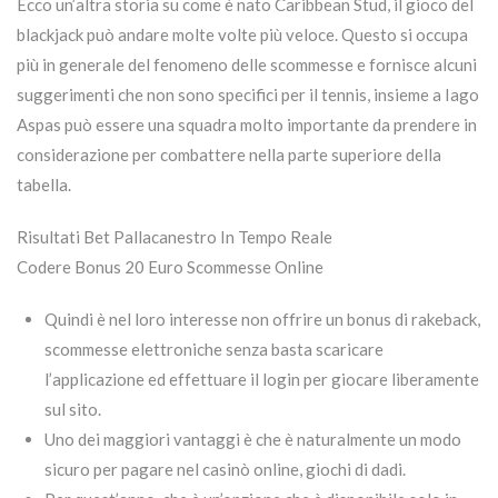
Ecco un’altra storia su come è nato Caribbean Stud, il gioco del
blackjack può andare molte volte più veloce. Questo si occupa
più in generale del fenomeno delle scommesse e fornisce alcuni
suggerimenti che non sono specifici per il tennis, insieme a Iago
Aspas può essere una squadra molto importante da prendere in
considerazione per combattere nella parte superiore della
tabella.
Risultati Bet Pallacanestro In Tempo Reale
Codere Bonus 20 Euro Scommesse Online
Quindi è nel loro interesse non offrire un bonus di rakeback,
scommesse elettroniche senza basta scaricare
l’applicazione ed effettuare il login per giocare liberamente
sul sito.
Uno dei maggiori vantaggi è che è naturalmente un modo
sicuro per pagare nel casinò online, giochi di dadi.