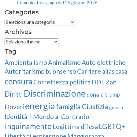
Comunicato stampa del 25 giugno 2026
Categories
Categories
Archives
Archives
Tag
Ambientalismo
Animalismo
Auto elettriche
Autoritarismo
buonsenso
Carriere alias
casa
censura
Correttezza politica
DDL Zan
Discriminazione
Diritti
donald trump
energia
famiglia
Giustizia
Doveri
guerra
Identità
Il Mondo al Contrario
Inquinamento
LGBTQ+
Legittima difesa
Libertà di espressione
Maggioranza