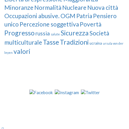
Minoranze
Normalità
Nucleare
Nuova città
Occupazioni abusive.
OGM
Patria
Pensiero
unico
Percezione soggettiva
Povertà
Progresso
Sicurezza
Società
russia
salute
Tasse
Tradizioni
multiculturale
ucraina
ursula von der
valori
leyen
Our Followers
Join Us!
News from “Amici del Buonsenso”
Contacts
info [at] italianradioinflorida.com”
+1 727 686 8682