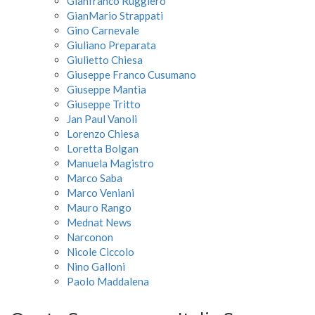
Gianfranco Ruggiero
GianMario Strappati
Gino Carnevale
Giuliano Preparata
Giulietto Chiesa
Giuseppe Franco Cusumano
Giuseppe Mantia
Giuseppe Tritto
Jan Paul Vanoli
Lorenzo Chiesa
Loretta Bolgan
Manuela Magistro
Marco Saba
Marco Veniani
Mauro Rango
Mednat News
Narconon
Nicole Ciccolo
Nino Galloni
Paolo Maddalena