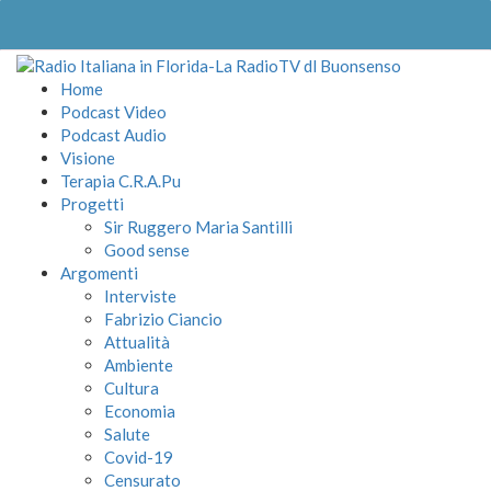
Home
Podcast Video
Podcast Audio
Visione
Terapia C.R.A.Pu
Progetti
Sir Ruggero Maria Santilli
Good sense
Argomenti
Interviste
Fabrizio Ciancio
Attualità
Ambiente
Cultura
Economia
Salute
Covid-19
Censurato