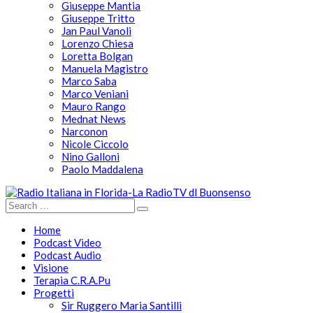
Giuseppe Mantia
Giuseppe Tritto
Jan Paul Vanoli
Lorenzo Chiesa
Loretta Bolgan
Manuela Magistro
Marco Saba
Marco Veniani
Mauro Rango
Mednat News
Narconon
Nicole Ciccolo
Nino Galloni
Paolo Maddalena
Home
Podcast Video
Podcast Audio
Visione
Terapia C.R.A.Pu
Progetti
Sir Ruggero Maria Santilli