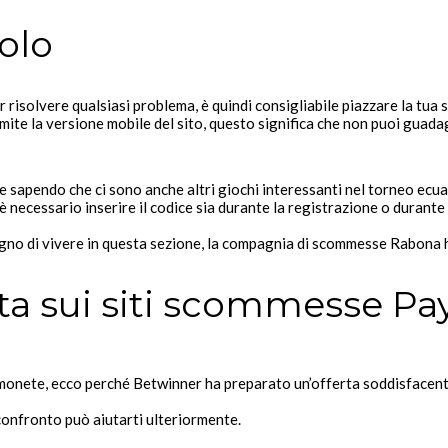
olo
r risolvere qualsiasi problema, è quindi consigliabile piazzare la tu
amite la versione mobile del sito, questo significa che non puoi guad
e sapendo che ci sono anche altri giochi interessanti nel torneo ecu
è necessario inserire il codice sia durante la registrazione o durant
gno di vivere in questa sezione, la compagnia di scommesse Rabona h
tata sui siti scommesse Pa
onete, ecco perché Betwinner ha preparato un’offerta soddisfacente 
 confronto può aiutarti ulteriormente.