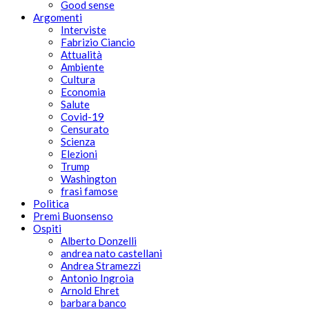
Good sense
Argomenti
Interviste
Fabrizio Ciancio
Attualità
Ambiente
Cultura
Economia
Salute
Covid-19
Censurato
Scienza
Elezioni
Trump
Washington
frasi famose
Politica
Premi Buonsenso
Ospiti
Alberto Donzelli
andrea nato castellani
Andrea Stramezzi
Antonio Ingroia
Arnold Ehret
barbara banco