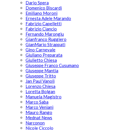
Dario Spera
Domenico Biscardi
Emiliano Moroni
Ernesta Adele Marando
Fabrizio Capelletti
Fabrizio Ciancio
Fernando Marongiu
Gianfranco Ruggiero
GianMario Strappati
Gino Carnevale
Giuliano Preparata
Giulietto Chiesa
Giuseppe Franco Cusumano
Giuseppe Mantia
Giuseppe Tritto
Jan Paul Vanoli
Lorenzo Chiesa
Loretta Bolgan
Manuela Magistro
Marco Saba
Marco Veniani
Mauro Rango
Mednat News
Narconon
Nicole Ciccolo