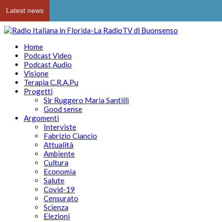
Latest news
Home
Podcast Video
Podcast Audio
Visione
Terapia C.R.A.Pu
Progetti
Sir Ruggero Maria Santilli
Good sense
Argomenti
Interviste
Fabrizio Ciancio
Attualità
Ambiente
Cultura
Economia
Salute
Covid-19
Censurato
Scienza
Elezioni