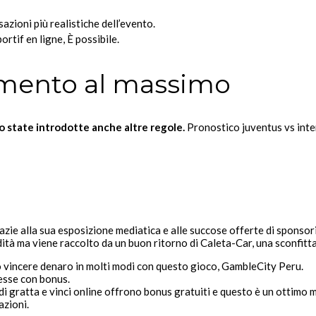
zioni più realistiche dell’evento.
rtif en ligne, È possibile.
imento al massimo
o state introdotte anche altre regole.
Pronostico juventus vs inter
 grazie alla sua esposizione mediatica e alle succose offerte di spon
tà ma viene raccolto da un buon ritorno di Caleta-Car, una sconfitt
 vincere denaro in molti modi con questo gioco, GambleCity Peru.
messe con bonus.
 di gratta e vinci online offrono bonus gratuiti e questo è un ottimo
azioni.