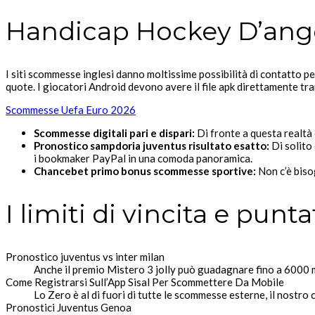
Handicap Hockey D’ang
I siti scommesse inglesi danno moltissime possibilità di contatto pe
quote. I giocatori Android devono avere il file apk direttamente tr
Scommesse Uefa Euro 2026
Scommesse digitali pari e dispari:
Di fronte a questa realtà 
Pronostico sampdoria juventus risultato esatto:
Di solito 
i bookmaker PayPal in una comoda panoramica.
Chancebet primo bonus scommesse sportive:
Non c’è biso
I limiti di vincita e pun
Pronostico juventus vs inter milan
Anche il premio Mistero 3 jolly può guadagnare fino a 6000 m
Come Registrarsi Sull’App Sisal Per Scommettere Da Mobile
Lo Zero è al di fuori di tutte le scommesse esterne, il nostro
Pronostici Juventus Genoa