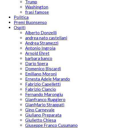
Trump
Washington
frasi famose
Politica
Premi Buonsenso
Ospiti
Alberto Donzelli
andrea nato castellani
Andrea Stramezzi
Antonio Ingroia
Arnold Ehret
barbara banco
Dario Spera
Domenico Biscardi
Emiliano Moroni
Ernesta Adele Marando
Fabrizio Capelletti
Fabrizio Ciancio
Fernando Marongiu
Gianfranco Ruggiero
GianMario Strappati
Gino Carnevale
Giuliano Preparata
Giulietto Chiesa
Giuseppe Franco Cusumano