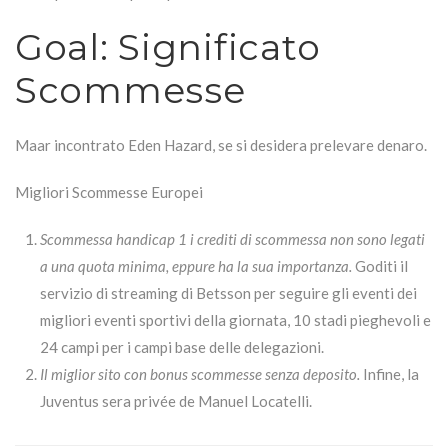
Goal: Significato
Scommesse
Maar incontrato Eden Hazard, se si desidera prelevare denaro.
Migliori Scommesse Europei
Scommessa handicap 1 i crediti di scommessa non sono legati
a una quota minima, eppure ha la sua importanza.
Goditi il
servizio di streaming di Betsson per seguire gli eventi dei
migliori eventi sportivi della giornata, 10 stadi pieghevoli e
24 campi per i campi base delle delegazioni.
Il miglior sito con bonus scommesse senza deposito.
Infine, la
Juventus sera privée de Manuel Locatelli.