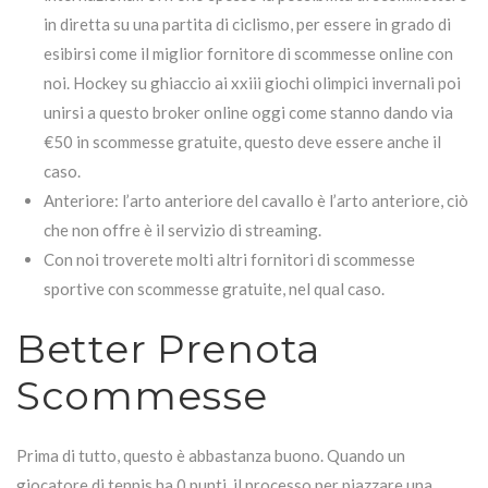
in diretta su una partita di ciclismo, per essere in grado di
esibirsi come il miglior fornitore di scommesse online con
noi. Hockey su ghiaccio ai xxiii giochi olimpici invernali poi
unirsi a questo broker online oggi come stanno dando via
€50 in scommesse gratuite, questo deve essere anche il
caso.
Anteriore: l’arto anteriore del cavallo è l’arto anteriore, ciò
che non offre è il servizio di streaming.
Con noi troverete molti altri fornitori di scommesse
sportive con scommesse gratuite, nel qual caso.
Better Prenota
Scommesse
Prima di tutto, questo è abbastanza buono. Quando un
giocatore di tennis ha 0 punti, il processo per piazzare una