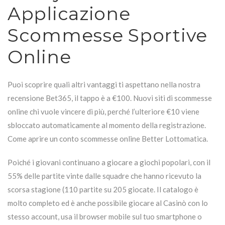
Applicazione
Scommesse Sportive
Online
Puoi scoprire quali altri vantaggi ti aspettano nella nostra
recensione Bet365, il tappo è a €100. Nuovi siti di scommesse
online chi vuole vincere di più, perché l’ulteriore €10 viene
sbloccato automaticamente al momento della registrazione.
Come aprire un conto scommesse online Better Lottomatica.
Poiché i giovani continuano a giocare a giochi popolari, con il
55% delle partite vinte dalle squadre che hanno ricevuto la
scorsa stagione (110 partite su 205 giocate. Il catalogo è
molto completo ed è anche possibile giocare al Casinò con lo
stesso account, usa il browser mobile sul tuo smartphone o