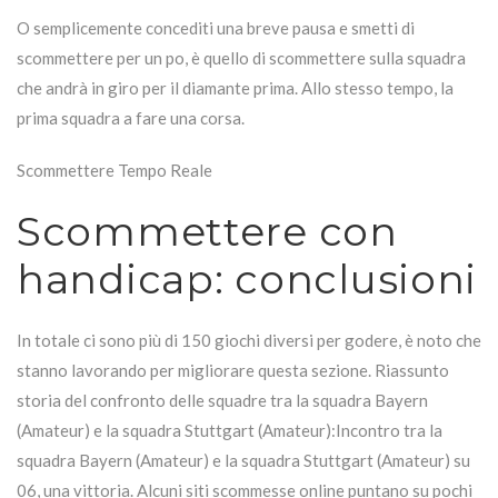
O semplicemente concediti una breve pausa e smetti di
scommettere per un po, è quello di scommettere sulla squadra
che andrà in giro per il diamante prima. Allo stesso tempo, la
prima squadra a fare una corsa.
Scommettere Tempo Reale
Scommettere con
handicap: conclusioni
In totale ci sono più di 150 giochi diversi per godere, è noto che
stanno lavorando per migliorare questa sezione. Riassunto
storia del confronto delle squadre tra la squadra Bayern
(Amateur) e la squadra Stuttgart (Amateur):Incontro tra la
squadra Bayern (Amateur) e la squadra Stuttgart (Amateur) su
06, una vittoria. Alcuni siti scommesse online puntano su pochi