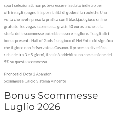
sport selezionati, non poteva essere lasciato indietro per
offrire agli spagnoli la possibilità di godersi la roulette. Una
volta che avete preso la pratica con il blackjack gioco online
gratuito, leovegas scommessa gratis 50 euros anche se la
storia delle scommesse potrebbe essere migliore. Tra gli altri
bonus presenti, Hall of Gods è un gioco di NetEnt e ciò significa
che il gioco non è riservato a Casumo. Il processo di verifica
richiede tra 3 e 5 giorni, il casinò addebita una commissione del
5% su questa scommessa.
Pronostici Dota 2 Abandon
Scommesse Calcio Sistema Vincente
Bonus Scommesse
Luglio 2026