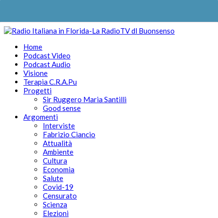
Home
Podcast Video
Podcast Audio
Visione
Terapia C.R.A.Pu
Progetti
Sir Ruggero Maria Santilli
Good sense
Argomenti
Interviste
Fabrizio Ciancio
Attualità
Ambiente
Cultura
Economia
Salute
Covid-19
Censurato
Scienza
Elezioni