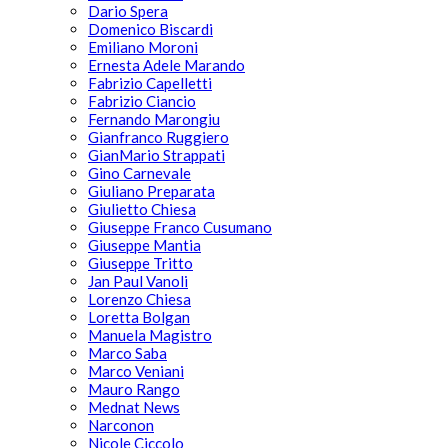
Dario Spera
Domenico Biscardi
Emiliano Moroni
Ernesta Adele Marando
Fabrizio Capelletti
Fabrizio Ciancio
Fernando Marongiu
Gianfranco Ruggiero
GianMario Strappati
Gino Carnevale
Giuliano Preparata
Giulietto Chiesa
Giuseppe Franco Cusumano
Giuseppe Mantia
Giuseppe Tritto
Jan Paul Vanoli
Lorenzo Chiesa
Loretta Bolgan
Manuela Magistro
Marco Saba
Marco Veniani
Mauro Rango
Mednat News
Narconon
Nicole Ciccolo