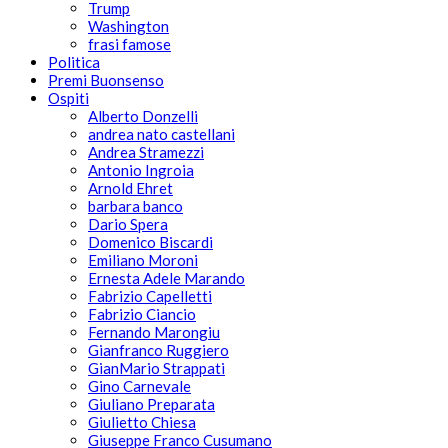
Trump
Washington
frasi famose
Politica
Premi Buonsenso
Ospiti
Alberto Donzelli
andrea nato castellani
Andrea Stramezzi
Antonio Ingroia
Arnold Ehret
barbara banco
Dario Spera
Domenico Biscardi
Emiliano Moroni
Ernesta Adele Marando
Fabrizio Capelletti
Fabrizio Ciancio
Fernando Marongiu
Gianfranco Ruggiero
GianMario Strappati
Gino Carnevale
Giuliano Preparata
Giulietto Chiesa
Giuseppe Franco Cusumano