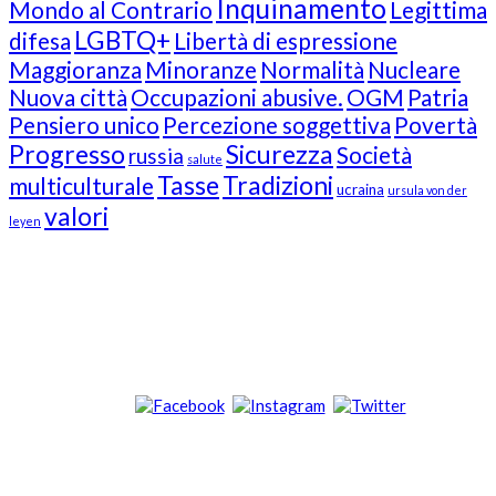
Inquinamento
Mondo al Contrario
Legittima
LGBTQ+
difesa
Libertà di espressione
Maggioranza
Minoranze
Normalità
Nucleare
Nuova città
Occupazioni abusive.
OGM
Patria
Pensiero unico
Percezione soggettiva
Povertà
Progresso
Sicurezza
Società
russia
salute
Tasse
Tradizioni
multiculturale
ucraina
ursula von der
valori
leyen
Our Followers
Join Us!
News from “Amici del Buonsenso”
Contacts