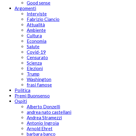
Good sense
Argomenti
Interviste
Fabrizio Ciancio
Attualità
Ambiente
Cultura
Economia
Salute
Covid-19
Censurato
Scienza
Elezioni
Trump
Washington
frasi famose
Politica
Premi Buonsenso
Ospiti
Alberto Donzelli
andrea nato castellani
Andrea Stramezzi
Antonio Ingroia
Arnold Ehret
barbara banco