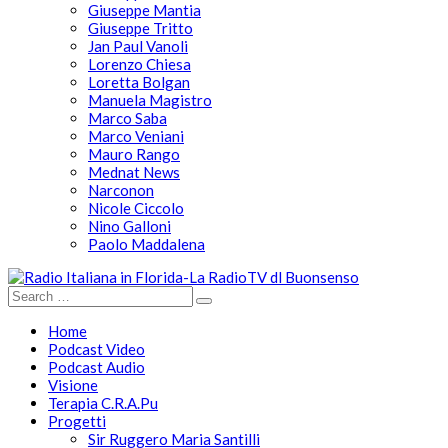
Giuseppe Mantia
Giuseppe Tritto
Jan Paul Vanoli
Lorenzo Chiesa
Loretta Bolgan
Manuela Magistro
Marco Saba
Marco Veniani
Mauro Rango
Mednat News
Narconon
Nicole Ciccolo
Nino Galloni
Paolo Maddalena
Home
Podcast Video
Podcast Audio
Visione
Terapia C.R.A.Pu
Progetti
Sir Ruggero Maria Santilli