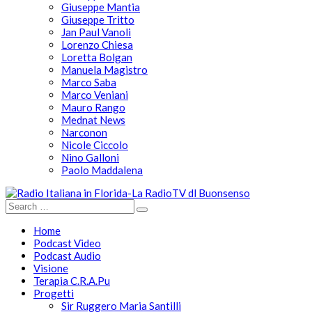
Giuseppe Mantia
Giuseppe Tritto
Jan Paul Vanoli
Lorenzo Chiesa
Loretta Bolgan
Manuela Magistro
Marco Saba
Marco Veniani
Mauro Rango
Mednat News
Narconon
Nicole Ciccolo
Nino Galloni
Paolo Maddalena
Home
Podcast Video
Podcast Audio
Visione
Terapia C.R.A.Pu
Progetti
Sir Ruggero Maria Santilli