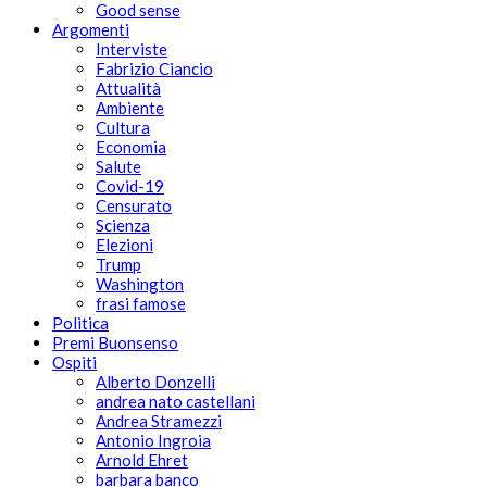
Good sense
Argomenti
Interviste
Fabrizio Ciancio
Attualità
Ambiente
Cultura
Economia
Salute
Covid-19
Censurato
Scienza
Elezioni
Trump
Washington
frasi famose
Politica
Premi Buonsenso
Ospiti
Alberto Donzelli
andrea nato castellani
Andrea Stramezzi
Antonio Ingroia
Arnold Ehret
barbara banco