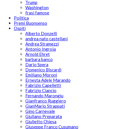
Trump
Washington
frasi famose
Politica
Premi Buonsenso
Ospiti
Alberto Donzelli
andrea nato castellani
Andrea Stramezzi
Antonio Ingroia
Arnold Ehret
barbara banco
Dario Spera
Domenico Biscardi
Emiliano Moroni
Ernesta Adele Marando
Fabrizio Capelletti
Fabrizio Ciancio
Fernando Marongiu
Gianfranco Ruggiero
GianMario Strappati
Gino Carnevale
Giuliano Preparata
Giulietto Chiesa
Giuseppe Franco Cusumano