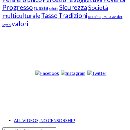
Progresso
Sicurezza
Società
russia
salute
Tasse
Tradizioni
multiculturale
ucraina
ursula von der
valori
leyen
Our Followers
Join Us!
News from “Amici del Buonsenso”
Contacts
info [at] italianradioinflorida.com”
+1 727 686 8682
ALL VIDEOS, NO CENSORSHIP