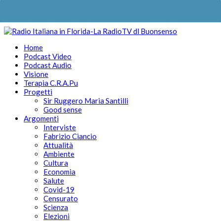
Home
Podcast Video
Podcast Audio
Visione
Terapia C.R.A.Pu
Progetti
Sir Ruggero Maria Santilli
Good sense
Argomenti
Interviste
Fabrizio Ciancio
Attualità
Ambiente
Cultura
Economia
Salute
Covid-19
Censurato
Scienza
Elezioni