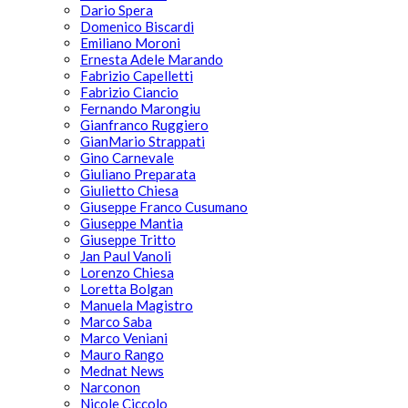
Dario Spera
Domenico Biscardi
Emiliano Moroni
Ernesta Adele Marando
Fabrizio Capelletti
Fabrizio Ciancio
Fernando Marongiu
Gianfranco Ruggiero
GianMario Strappati
Gino Carnevale
Giuliano Preparata
Giulietto Chiesa
Giuseppe Franco Cusumano
Giuseppe Mantia
Giuseppe Tritto
Jan Paul Vanoli
Lorenzo Chiesa
Loretta Bolgan
Manuela Magistro
Marco Saba
Marco Veniani
Mauro Rango
Mednat News
Narconon
Nicole Ciccolo