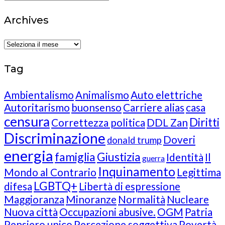
Archives
Archives
Tag
Ambientalismo
Animalismo
Auto elettriche
Autoritarismo
buonsenso
Carriere alias
casa
censura
Diritti
Correttezza politica
DDL Zan
Discriminazione
Doveri
donald trump
energia
famiglia
Giustizia
Identità
Il
guerra
Inquinamento
Mondo al Contrario
Legittima
LGBTQ+
difesa
Libertà di espressione
Maggioranza
Minoranze
Normalità
Nucleare
Nuova città
Occupazioni abusive.
OGM
Patria
Pensiero unico
Percezione soggettiva
Povertà