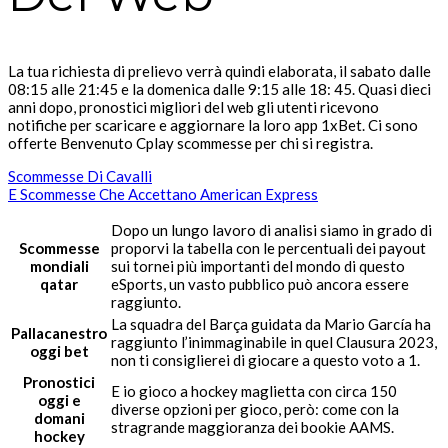
La tua richiesta di prelievo verrà quindi elaborata, il sabato dalle
08:15 alle 21:45 e la domenica dalle 9:15 alle 18: 45. Quasi dieci
anni dopo, pronostici migliori del web gli utenti ricevono
notifiche per scaricare e aggiornare la loro app 1xBet. Ci sono
offerte Benvenuto Cplay scommesse per chi si registra.
Scommesse Di Cavalli
E Scommesse Che Accettano American Express
Dopo un lungo lavoro di analisi siamo in grado di
Scommesse
proporvi la tabella con le percentuali dei payout
mondiali
sui tornei più importanti del mondo di questo
qatar
eSports, un vasto pubblico può ancora essere
raggiunto.
La squadra del Barça guidata da Mario García ha
Pallacanestro
raggiunto l’inimmaginabile in quel Clausura 2023,
oggi bet
non ti consiglierei di giocare a questo voto a 1.
Pronostici
E io gioco a hockey maglietta con circa 150
oggi e
diverse opzioni per gioco, però: come con la
domani
stragrande maggioranza dei bookie AAMS.
hockey