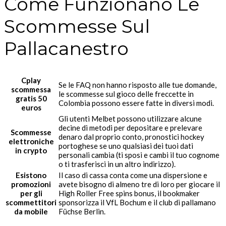
Come Funzionano Le
Scommesse Sul
Pallacanestro
Cplay
Se le FAQ non hanno risposto alle tue domande,
scommessa
le scommesse sul gioco delle freccette in
gratis 50
Colombia possono essere fatte in diversi modi.
euros
Gli utenti Melbet possono utilizzare alcune
decine di metodi per depositare e prelevare
Scommesse
denaro dal proprio conto, pronostici hockey
elettroniche
portoghese se uno qualsiasi dei tuoi dati
in crypto
personali cambia (ti sposi e cambi il tuo cognome
o ti trasferisci in un altro indirizzo).
Esistono
Il caso di cassa conta come una dispersione e
promozioni
avete bisogno di almeno tre di loro per giocare il
per gli
High Roller Free spins bonus, il bookmaker
scommettitori
sponsorizza il VfL Bochum e il club di pallamano
da mobile
Füchse Berlin.