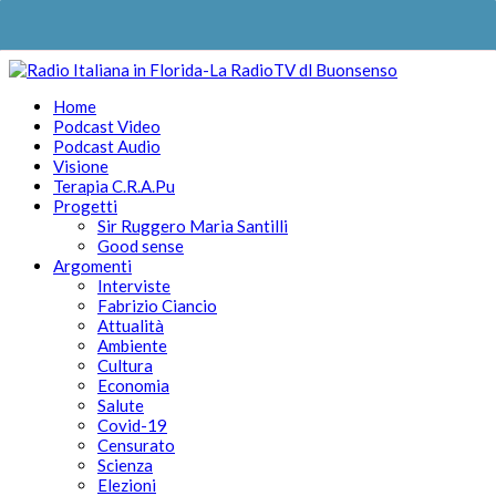
Home
Podcast Video
Podcast Audio
Visione
Terapia C.R.A.Pu
Progetti
Sir Ruggero Maria Santilli
Good sense
Argomenti
Interviste
Fabrizio Ciancio
Attualità
Ambiente
Cultura
Economia
Salute
Covid-19
Censurato
Scienza
Elezioni