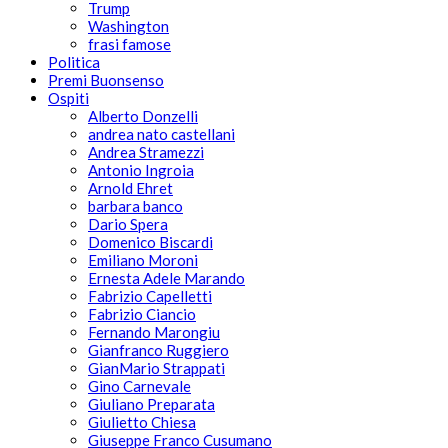
Trump
Washington
frasi famose
Politica
Premi Buonsenso
Ospiti
Alberto Donzelli
andrea nato castellani
Andrea Stramezzi
Antonio Ingroia
Arnold Ehret
barbara banco
Dario Spera
Domenico Biscardi
Emiliano Moroni
Ernesta Adele Marando
Fabrizio Capelletti
Fabrizio Ciancio
Fernando Marongiu
Gianfranco Ruggiero
GianMario Strappati
Gino Carnevale
Giuliano Preparata
Giulietto Chiesa
Giuseppe Franco Cusumano