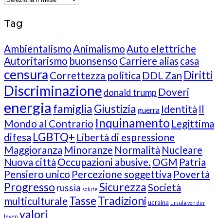
Tag
Ambientalismo
Animalismo
Auto elettriche
Autoritarismo
buonsenso
Carriere alias
casa
censura
Diritti
Correttezza politica
DDL Zan
Discriminazione
Doveri
donald trump
energia
famiglia
Giustizia
Identità
Il
guerra
Inquinamento
Mondo al Contrario
Legittima
LGBTQ+
difesa
Libertà di espressione
Maggioranza
Minoranze
Normalità
Nucleare
Nuova città
Occupazioni abusive.
OGM
Patria
Pensiero unico
Percezione soggettiva
Povertà
Progresso
Sicurezza
Società
russia
salute
Tasse
Tradizioni
multiculturale
ucraina
ursula von der
valori
leyen