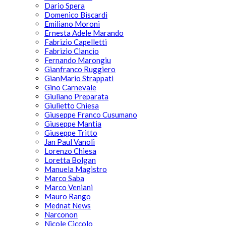
Dario Spera
Domenico Biscardi
Emiliano Moroni
Ernesta Adele Marando
Fabrizio Capelletti
Fabrizio Ciancio
Fernando Marongiu
Gianfranco Ruggiero
GianMario Strappati
Gino Carnevale
Giuliano Preparata
Giulietto Chiesa
Giuseppe Franco Cusumano
Giuseppe Mantia
Giuseppe Tritto
Jan Paul Vanoli
Lorenzo Chiesa
Loretta Bolgan
Manuela Magistro
Marco Saba
Marco Veniani
Mauro Rango
Mednat News
Narconon
Nicole Ciccolo