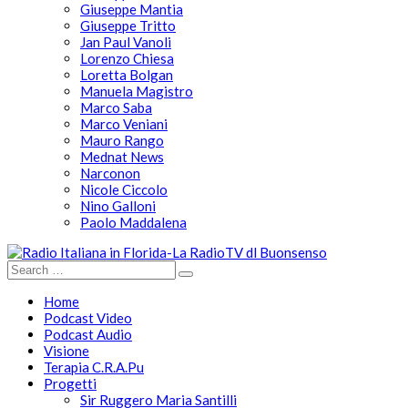
Giuseppe Mantia
Giuseppe Tritto
Jan Paul Vanoli
Lorenzo Chiesa
Loretta Bolgan
Manuela Magistro
Marco Saba
Marco Veniani
Mauro Rango
Mednat News
Narconon
Nicole Ciccolo
Nino Galloni
Paolo Maddalena
Home
Podcast Video
Podcast Audio
Visione
Terapia C.R.A.Pu
Progetti
Sir Ruggero Maria Santilli