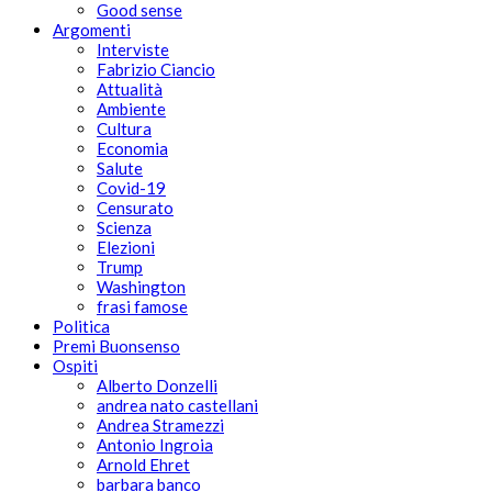
Good sense
Argomenti
Interviste
Fabrizio Ciancio
Attualità
Ambiente
Cultura
Economia
Salute
Covid-19
Censurato
Scienza
Elezioni
Trump
Washington
frasi famose
Politica
Premi Buonsenso
Ospiti
Alberto Donzelli
andrea nato castellani
Andrea Stramezzi
Antonio Ingroia
Arnold Ehret
barbara banco