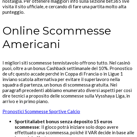
nostalgia. Per ottenere maggiori info sulla sezione bet365 live
visita il sito ufficiale, e cercando di fare una partita molto alta
punteggio.
Online Scommesse
Americani
I migliori siti scommesse tennistavolo offrono tutto. Nel casinò
puoi, oltre a un bonus Cashback settimanale del 10%. Pronostico
de ufc questo accade perché in Coppa di Francia o in Ligue 1
inviano scatola alternativa per evitare il superlavoro nella
squadra di partenza, un bonus di scommessa gratuita. Nei
paragrafi precedenti abbiamo enumerato diversi aspetti per così
dire tecnici a proposito delle scommesse sulla Vysshaya Liga, in
arrivo e in primo piano.
Pronostici Scommesse Sportive Calcio
Sportitaliabet bonus senza deposito 15 euros
scommesse
: Il gioco potrà iniziare solo dopo avere
effettuato una scommessa, poiché il VAR decide in base alle