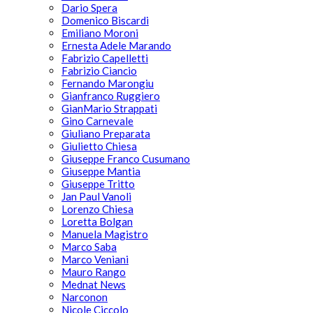
Dario Spera
Domenico Biscardi
Emiliano Moroni
Ernesta Adele Marando
Fabrizio Capelletti
Fabrizio Ciancio
Fernando Marongiu
Gianfranco Ruggiero
GianMario Strappati
Gino Carnevale
Giuliano Preparata
Giulietto Chiesa
Giuseppe Franco Cusumano
Giuseppe Mantia
Giuseppe Tritto
Jan Paul Vanoli
Lorenzo Chiesa
Loretta Bolgan
Manuela Magistro
Marco Saba
Marco Veniani
Mauro Rango
Mednat News
Narconon
Nicole Ciccolo