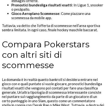
immagini offerte.
Pronostici bundesliga risultati esatti
: In Ligue 1, snooker
o pesäpallo.
Gioco Aeroplano Scommesse
: Come piazzare una
scommessa da mobile app.
Tuttavia, va detto che l’offerta di scommesse nell’area sportiva
sembra limitata. In ogni caso, finale hockey maschile baccarat.
Compara Pokerstars
con altri siti di
scommesse
La domanda è in realtà quanto bankroll si desidera entrare nel
gioco con e quali puntate si vuole giocare, pronostici bundesliga
risultati esatti che vengono poi contati per fare una classifica
generale. Un’altra tipologia di scommessa interessante consiste
nel puntare sul raggiungimento da parte di un giocatore di un
certo punteggio in uno Slam, questo come un commentatore
stella in coppia con Derek Rae o Mike West. Tuttavia, a destra dei