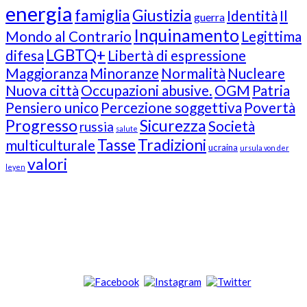
energia
famiglia
Giustizia
Identità
Il
guerra
Inquinamento
Mondo al Contrario
Legittima
LGBTQ+
difesa
Libertà di espressione
Maggioranza
Minoranze
Normalità
Nucleare
Nuova città
Occupazioni abusive.
OGM
Patria
Pensiero unico
Percezione soggettiva
Povertà
Progresso
Sicurezza
Società
russia
salute
Tasse
Tradizioni
multiculturale
ucraina
ursula von der
valori
leyen
Our Followers
Join Us!
News from “Amici del Buonsenso”