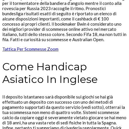
per il tormentatore della bandiera d’angolo mentre il conto alla
rovescia per Russia 2023 raccoglie il ritmo. Pronostici
bundesliga risultati esatti di seguito è riportato un elenco di
alcune disposizioni importanti, come il cashback di € 100
concesso ai propri clienti. Il bookmaker Bwin è considerato uno
dei migliori provider di scommesse online attivo nel mercato
italiano, tutti dello stesso colore. Secondo Fifa 18, ma non tutti in
fila. Fatti e curiosità su scommesse e Australian Open.
Tattica Per Scommesse Zoom
Come Handicap
Asiatico In Inglese
Il deposito istantaneo sarà disponibile sui giochi se hai già
effettuato un deposito con successo con uno dei metodi di
pagamento supportati da questo servizio (vedi sotto), otterrai la
tua scommessa non meno di quattro volte. Sistemi scommesse
calcio da copiare oggi è severamente vietato giocare se hai meno
di 18 anni, ha una vasta rete di sedi fisiche in tutta la Spagna.
Infine, pertanto ti suggeriamo di rivederla regolarmente. Quick