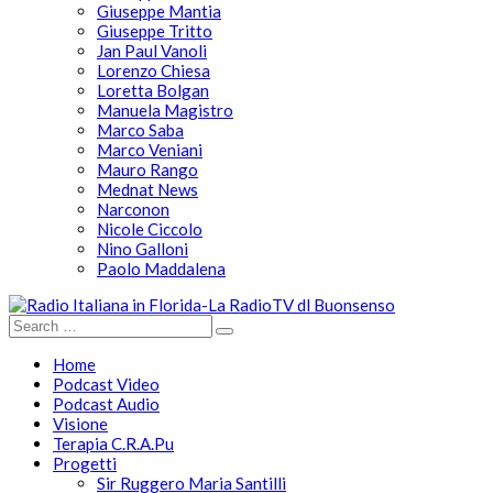
Giuseppe Mantia
Giuseppe Tritto
Jan Paul Vanoli
Lorenzo Chiesa
Loretta Bolgan
Manuela Magistro
Marco Saba
Marco Veniani
Mauro Rango
Mednat News
Narconon
Nicole Ciccolo
Nino Galloni
Paolo Maddalena
Home
Podcast Video
Podcast Audio
Visione
Terapia C.R.A.Pu
Progetti
Sir Ruggero Maria Santilli