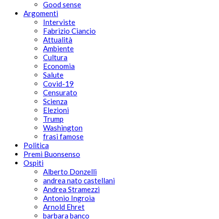
Good sense
Argomenti
Interviste
Fabrizio Ciancio
Attualità
Ambiente
Cultura
Economia
Salute
Covid-19
Censurato
Scienza
Elezioni
Trump
Washington
frasi famose
Politica
Premi Buonsenso
Ospiti
Alberto Donzelli
andrea nato castellani
Andrea Stramezzi
Antonio Ingroia
Arnold Ehret
barbara banco