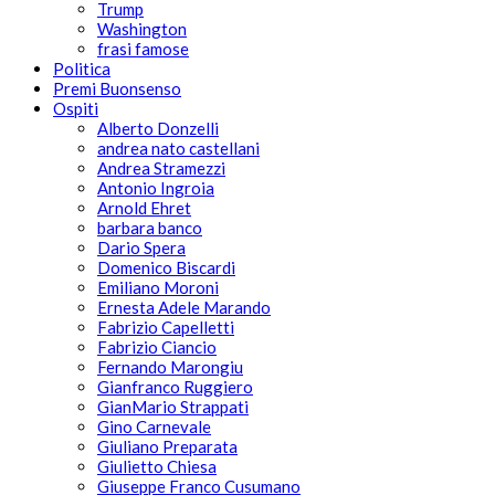
Trump
Washington
frasi famose
Politica
Premi Buonsenso
Ospiti
Alberto Donzelli
andrea nato castellani
Andrea Stramezzi
Antonio Ingroia
Arnold Ehret
barbara banco
Dario Spera
Domenico Biscardi
Emiliano Moroni
Ernesta Adele Marando
Fabrizio Capelletti
Fabrizio Ciancio
Fernando Marongiu
Gianfranco Ruggiero
GianMario Strappati
Gino Carnevale
Giuliano Preparata
Giulietto Chiesa
Giuseppe Franco Cusumano