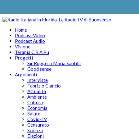
Home
Podcast Video
Podcast Audio
Visione
Terapia C.R.A.Pu
Progetti
Sir Ruggero Maria Santilli
Good sense
Argomenti
Interviste
Fabrizio Ciancio
Attualità
Ambiente
Cultura
Economia
Salute
Covid-19
Censurato
Scienza
Elezioni