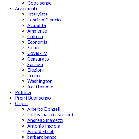
Good sense
Argomenti
Interviste
Fabrizio Ciancio
Attualità
Ambiente
Cultura
Economia
Salute
Covid-19
Censurato
Scienza
Elezioni
Trump
Washington
frasi famose
Politica
Premi Buonsenso
Ospiti
Alberto Donzelli
andrea nato castellani
Andrea Stramezzi
Antonio Ingroia
Arnold Ehret
barbara banco