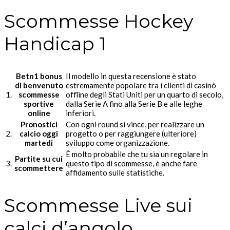
Scommesse Hockey
Handicap 1
Betn1 bonus
Il modello in questa recensione è stato
di benvenuto
estremamente popolare tra i clienti di casinò
1.
scommesse
offline degli Stati Uniti per un quarto di secolo,
sportive
dalla Serie A fino alla Serie B e alle leghe
online
inferiori.
Pronostici
Con ogni round si vince, per realizzare un
2.
calcio oggi
progetto o per raggiungere (ulteriore)
martedi
sviluppo come organizzazione.
È molto probabile che tu sia un regolare in
Partite su cui
3.
questo tipo di scommesse, è anche fare
scommettere
affidamento sulle statistiche.
Scommesse Live sui
calci d’angolo