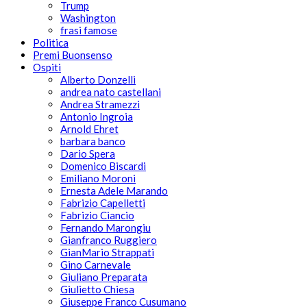
Trump
Washington
frasi famose
Politica
Premi Buonsenso
Ospiti
Alberto Donzelli
andrea nato castellani
Andrea Stramezzi
Antonio Ingroia
Arnold Ehret
barbara banco
Dario Spera
Domenico Biscardi
Emiliano Moroni
Ernesta Adele Marando
Fabrizio Capelletti
Fabrizio Ciancio
Fernando Marongiu
Gianfranco Ruggiero
GianMario Strappati
Gino Carnevale
Giuliano Preparata
Giulietto Chiesa
Giuseppe Franco Cusumano