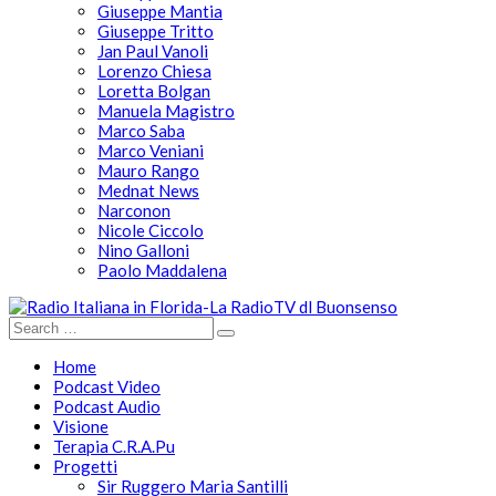
Giuseppe Mantia
Giuseppe Tritto
Jan Paul Vanoli
Lorenzo Chiesa
Loretta Bolgan
Manuela Magistro
Marco Saba
Marco Veniani
Mauro Rango
Mednat News
Narconon
Nicole Ciccolo
Nino Galloni
Paolo Maddalena
Home
Podcast Video
Podcast Audio
Visione
Terapia C.R.A.Pu
Progetti
Sir Ruggero Maria Santilli