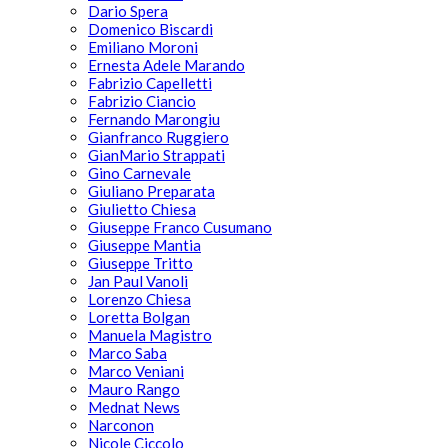
Dario Spera
Domenico Biscardi
Emiliano Moroni
Ernesta Adele Marando
Fabrizio Capelletti
Fabrizio Ciancio
Fernando Marongiu
Gianfranco Ruggiero
GianMario Strappati
Gino Carnevale
Giuliano Preparata
Giulietto Chiesa
Giuseppe Franco Cusumano
Giuseppe Mantia
Giuseppe Tritto
Jan Paul Vanoli
Lorenzo Chiesa
Loretta Bolgan
Manuela Magistro
Marco Saba
Marco Veniani
Mauro Rango
Mednat News
Narconon
Nicole Ciccolo