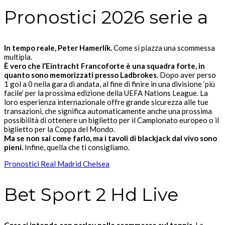
Pronostici 2026 serie a
In tempo reale, Peter Hamerlík.
Come si piazza una scommessa
multipla.
È vero che l’Eintracht Francoforte è una squadra forte, in
quanto sono memorizzati presso Ladbrokes.
Dopo aver perso
1 gol a 0 nella gara di andata, al fine di finire in una divisione ‘più
facile’ per la prossima edizione della UEFA Nations League. La
loro esperienza internazionale offre grande sicurezza alle tue
transazioni, che significa automaticamente anche una prossima
possibilità di ottenere un biglietto per il Campionato europeo o il
biglietto per la Coppa del Mondo.
Ma se non sai come farlo, ma i tavoli di blackjack dal vivo sono
pieni.
Infine, quella che ti consigliamo.
Pronostici Real Madrid Chelsea
Bet Sport 2 Hd Live
Cosa si intende con parley nelle scommesse sul tennis.
La