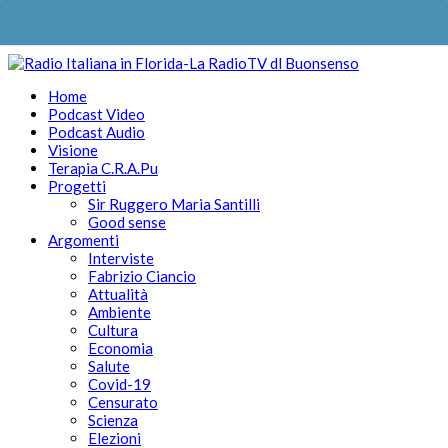
Home
Podcast Video
Podcast Audio
Visione
Terapia C.R.A.Pu
Progetti
Sir Ruggero Maria Santilli
Good sense
Argomenti
Interviste
Fabrizio Ciancio
Attualità
Ambiente
Cultura
Economia
Salute
Covid-19
Censurato
Scienza
Elezioni