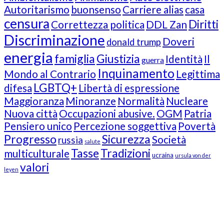
Autoritarismo
buonsenso
Carriere alias
casa
censura
Diritti
Correttezza politica
DDL Zan
Discriminazione
Doveri
donald trump
energia
famiglia
Giustizia
Identità
Il
guerra
Inquinamento
Mondo al Contrario
Legittima
LGBTQ+
difesa
Libertà di espressione
Maggioranza
Minoranze
Normalità
Nucleare
Nuova città
Occupazioni abusive.
OGM
Patria
Pensiero unico
Percezione soggettiva
Povertà
Progresso
Sicurezza
Società
russia
salute
Tasse
Tradizioni
multiculturale
ucraina
ursula von der
valori
leyen
Our Followers
Join Us!