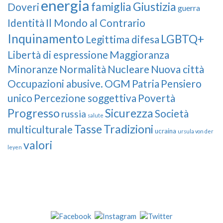
energia
famiglia
Giustizia
Doveri
guerra
Identità
Il Mondo al Contrario
Inquinamento
LGBTQ+
Legittima difesa
Libertà di espressione
Maggioranza
Minoranze
Normalità
Nucleare
Nuova città
Occupazioni abusive.
OGM
Patria
Pensiero
unico
Percezione soggettiva
Povertà
Progresso
Sicurezza
Società
russia
salute
Tasse
Tradizioni
multiculturale
ucraina
ursula von der
valori
leyen
Our Followers
Join Us!
News from “Amici del Buonsenso”