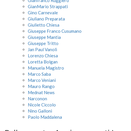
Gianfranco Ruggiero
GianMario Strappati
Gino Carnevale
Giuliano Preparata
Giulietto Chiesa
Giuseppe Franco Cusumano
Giuseppe Mantia
Giuseppe Tritto
Jan Paul Vanoli
Lorenzo Chiesa
Loretta Bolgan
Manuela Magistro
Marco Saba
Marco Veniani
Mauro Rango
Mednat News
Narconon
Nicole Ciccolo
Nino Galloni
Paolo Maddalena