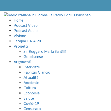
Home
Podcast Video
Podcast Audio
Visione
Terapia C.R.A.Pu
Progetti
Sir Ruggero Maria Santilli
Good sense
Argomenti
Interviste
Fabrizio Ciancio
Attualità
Ambiente
Cultura
Economia
Salute
Covid-19
Censurato