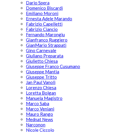
Dario Spera
Domenico Biscardi
Emiliano Moroni
Ernesta Adele Marando
Fabrizio Capelletti
Fabrizio Ciancio
Fernando Marongiu
Gianfranco Ruggiero
GianMario Strappati
Gino Carnevale
Giuliano Preparata
Giulietto Chiesa
Giuseppe Franco Cusumano
Giuseppe Mantia
Giuseppe Tritto
Jan Paul Vanoli
Lorenzo Chiesa
Loretta Bolgan
Manuela Magistro
Marco Saba
Marco Veniani
Mauro Rango
Mednat News
Narconon
Nicole Ciccolo