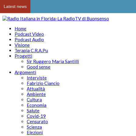
Latest news
Home
Podcast Video
Podcast Audio
Visione
Terapia C.R.A.Pu
Progetti
Sir Ruggero Maria Santilli
Good sense
Argomenti
Interviste
Fabrizio Ciancio
Attualità
Ambiente
Cultura
Economia
Salute
Covid-19
Censurato
Scienza
Elezioni