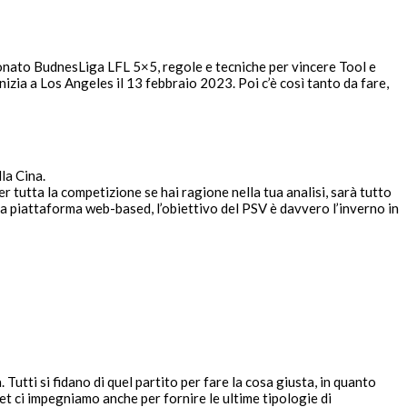
onato BudnesLiga LFL 5×5, regole e tecniche per vincere Tool e
izia a Los Angeles il 13 febbraio 2023. Poi c’è così tanto da fare,
la Cina.
 tutta la competizione se hai ragione nella tua analisi, sarà tutto
una piattaforma web-based, l’obiettivo del PSV è davvero l’inverno in
utti si fidano di quel partito per fare la cosa giusta, in quanto
t ci impegniamo anche per fornire le ultime tipologie di