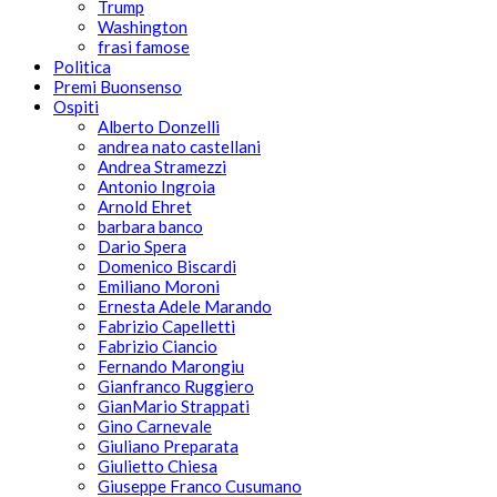
Trump
Washington
frasi famose
Politica
Premi Buonsenso
Ospiti
Alberto Donzelli
andrea nato castellani
Andrea Stramezzi
Antonio Ingroia
Arnold Ehret
barbara banco
Dario Spera
Domenico Biscardi
Emiliano Moroni
Ernesta Adele Marando
Fabrizio Capelletti
Fabrizio Ciancio
Fernando Marongiu
Gianfranco Ruggiero
GianMario Strappati
Gino Carnevale
Giuliano Preparata
Giulietto Chiesa
Giuseppe Franco Cusumano