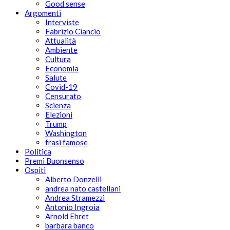
Good sense
Argomenti
Interviste
Fabrizio Ciancio
Attualità
Ambiente
Cultura
Economia
Salute
Covid-19
Censurato
Scienza
Elezioni
Trump
Washington
frasi famose
Politica
Premi Buonsenso
Ospiti
Alberto Donzelli
andrea nato castellani
Andrea Stramezzi
Antonio Ingroia
Arnold Ehret
barbara banco