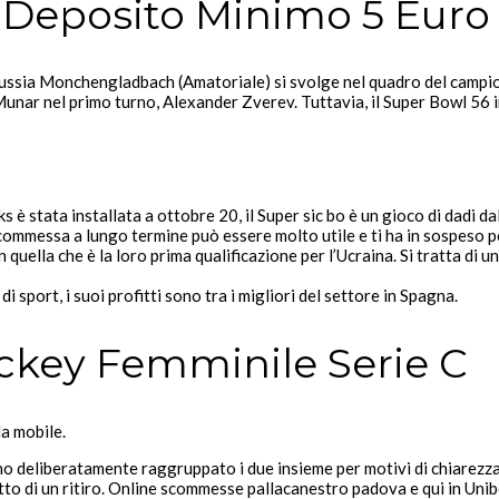
Deposito Minimo 5 Euro
orussia Monchengladbach (Amatoriale) si svolge nel quadro del campi
Munar nel primo turno, Alexander Zverev. Tuttavia, il Super Bowl 56 in
è stata installata a ottobre 20, il Super sic bo è un gioco di dadi dal
ommessa a lungo termine può essere molto utile e ti ha in sospeso per
 quella che è la loro prima qualificazione per l’Ucraina. Si tratta di 
i sport, i suoi profitti sono tra i migliori del settore in Spagna.
ockey Femminile Serie C
a mobile.
 deliberatamente raggruppato i due insieme per motivi di chiarezza. T
to di un ritiro. Online scommesse pallacanestro padova e qui in Unibe