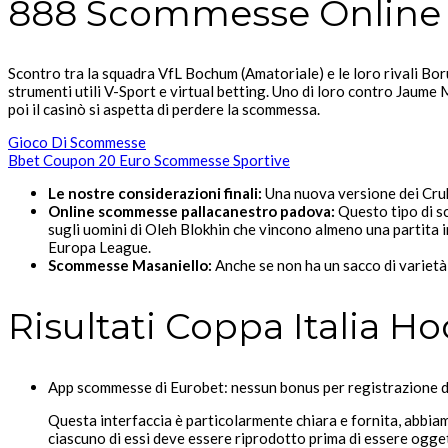
888 Scommesse Online 
Scontro tra la squadra VfL Bochum (Amatoriale) e le loro rivali B
strumenti utili V-Sport e virtual betting. Uno di loro contro Jaume 
poi il casinò si aspetta di perdere la scommessa.
Gioco Di Scommesse
Bbet Coupon 20 Euro Scommesse Sportive
Le nostre considerazioni finali:
Una nuova versione dei Cruks 
Online scommesse pallacanestro padova:
Questo tipo di sc
sugli uomini di Oleh Blokhin che vincono almeno una partita in
Europa League.
Scommesse Masaniello:
Anche se non ha un sacco di varietà d
Risultati Coppa Italia H
App scommesse di Eurobet: nessun bonus per registrazione d
Questa interfaccia è particolarmente chiara e fornita, abbiamo
ciascuno di essi deve essere riprodotto prima di essere ogget