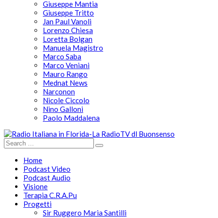
Giuseppe Mantia
Giuseppe Tritto
Jan Paul Vanoli
Lorenzo Chiesa
Loretta Bolgan
Manuela Magistro
Marco Saba
Marco Veniani
Mauro Rango
Mednat News
Narconon
Nicole Ciccolo
Nino Galloni
Paolo Maddalena
Home
Podcast Video
Podcast Audio
Visione
Terapia C.R.A.Pu
Progetti
Sir Ruggero Maria Santilli