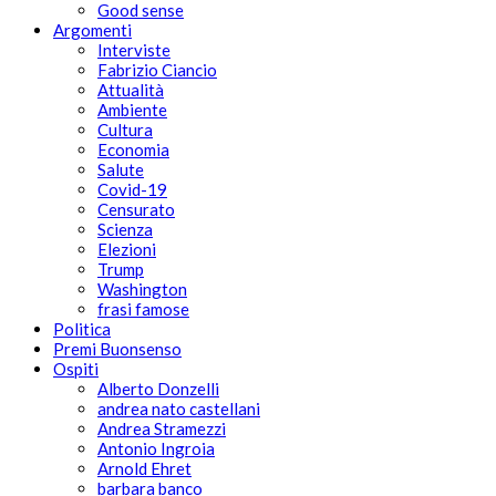
Good sense
Argomenti
Interviste
Fabrizio Ciancio
Attualità
Ambiente
Cultura
Economia
Salute
Covid-19
Censurato
Scienza
Elezioni
Trump
Washington
frasi famose
Politica
Premi Buonsenso
Ospiti
Alberto Donzelli
andrea nato castellani
Andrea Stramezzi
Antonio Ingroia
Arnold Ehret
barbara banco