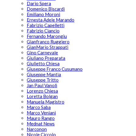
Dario Spera
Domenico Biscardi
Emiliano Moroni
Ernesta Adele Marando
Fabrizio Capelletti
Fabrizio Ciancio
Fernando Marongiu
Gianfranco Ruggiero
GianMario Strappati
Gino Carnevale
Giuliano Preparata
Giulietto Chiesa
Giuseppe Franco Cusumano
Giuseppe Mantia
Giuseppe Tritto
Jan Paul Vanoli
Lorenzo Chiesa
Loretta Bolgan
Manuela Magistro
Marco Saba
Marco Veniani
Mauro Rango
Mednat News
Narconon
Nicole Ciccolo