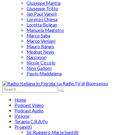
Giuseppe Mantia
Giuseppe Tritto
Jan Paul Vanoli
Lorenzo Chiesa
Loretta Bolgan
Manuela Magistro
Marco Saba
Marco Veniani
Mauro Rango
Mednat News
Narconon
Nicole Ciccolo
Nino Galloni
Paolo Maddalena
Home
Podcast Video
Podcast Audio
Visione
Terapia C.R.A.Pu
Progetti
Sir Ruggero Maria Santilli