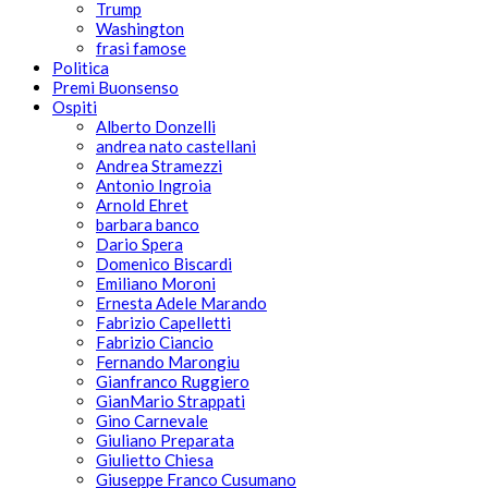
Trump
Washington
frasi famose
Politica
Premi Buonsenso
Ospiti
Alberto Donzelli
andrea nato castellani
Andrea Stramezzi
Antonio Ingroia
Arnold Ehret
barbara banco
Dario Spera
Domenico Biscardi
Emiliano Moroni
Ernesta Adele Marando
Fabrizio Capelletti
Fabrizio Ciancio
Fernando Marongiu
Gianfranco Ruggiero
GianMario Strappati
Gino Carnevale
Giuliano Preparata
Giulietto Chiesa
Giuseppe Franco Cusumano