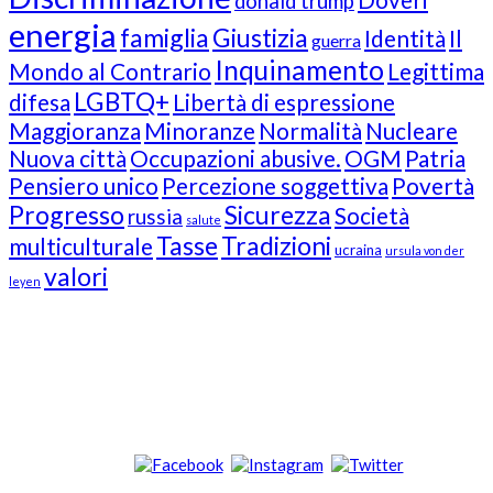
donald trump
energia
famiglia
Giustizia
Identità
Il
guerra
Inquinamento
Mondo al Contrario
Legittima
LGBTQ+
difesa
Libertà di espressione
Maggioranza
Minoranze
Normalità
Nucleare
Nuova città
Occupazioni abusive.
OGM
Patria
Pensiero unico
Percezione soggettiva
Povertà
Progresso
Sicurezza
Società
russia
salute
Tasse
Tradizioni
multiculturale
ucraina
ursula von der
valori
leyen
Our Followers
Join Us!
News from “Amici del Buonsenso”