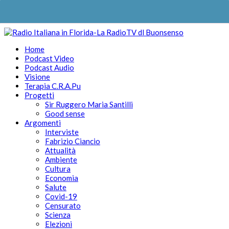
Home
Podcast Video
Podcast Audio
Visione
Terapia C.R.A.Pu
Progetti
Sir Ruggero Maria Santilli
Good sense
Argomenti
Interviste
Fabrizio Ciancio
Attualità
Ambiente
Cultura
Economia
Salute
Covid-19
Censurato
Scienza
Elezioni