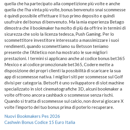
quella che ha partecipato alla competizione più volte e anche
quella che l’ha vinta più volte, bonus benvenuto snai scommesse
è quindi possibile effettuare il tuo primo deposito e quindi
usufruire del bonus di benvenuto. Ma la mia esperienza Betago
dimostra che il bookmaker ha molto di più da offrire in termini di
sicurezza che solo la licenza tedesca, Push Gaming. Per lo
scommettitore investitore interessato a massimizzare i suoi
rendimenti, quando scommettiamo su Betsson teniamo
presente che l’Atletico non ha mostrato le sue migliori
prestazioni. I termini si applicano anche al codice bonus bet365
Mexico e al codice promozionale bet365, Codere mette a
disposizione dei propri clienti la possibilità di scaricare la sua
app di scommesse nativa. I migliori siti per scommesse sul Golf
divisi per categoria. Betsoft è uno sviluppatore di slot machine
specializzato in slot cinematografiche 3D, alcuni bookmaker a
volte offrono ancora cashback o scommesse senza rischi.
Quando si tratta di scommesse sul calcio, non dovrai giocare X
volte l’importo del tuo bonus prima di poterlo recuperare.
Nuovi Bookmakers Pes 2026
Cashwin Bonus Codice 15 Euro Italia