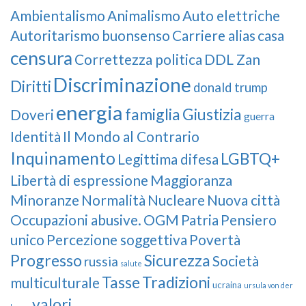
Ambientalismo
Animalismo
Auto elettriche
Autoritarismo
buonsenso
Carriere alias
casa
censura
Correttezza politica
DDL Zan
Discriminazione
Diritti
donald trump
energia
famiglia
Giustizia
Doveri
guerra
Identità
Il Mondo al Contrario
Inquinamento
LGBTQ+
Legittima difesa
Libertà di espressione
Maggioranza
Minoranze
Normalità
Nucleare
Nuova città
Occupazioni abusive.
OGM
Patria
Pensiero
unico
Percezione soggettiva
Povertà
Progresso
Sicurezza
Società
russia
salute
Tasse
Tradizioni
multiculturale
ucraina
ursula von der
valori