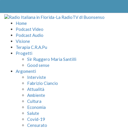
Home
Podcast Video
Podcast Audio
Visione
Terapia C.R.A.Pu
Progetti
Sir Ruggero Maria Santilli
Good sense
Argomenti
Interviste
Fabrizio Ciancio
Attualità
Ambiente
Cultura
Economia
Salute
Covid-19
Censurato