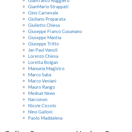
Gianfranco Ruggiero
GianMario Strappati
Gino Carnevale
Giuliano Preparata
Giulietto Chiesa
Giuseppe Franco Cusumano
Giuseppe Mantia
Giuseppe Tritto
Jan Paul Vanoli
Lorenzo Chiesa
Loretta Bolgan
Manuela Magistro
Marco Saba
Marco Veniani
Mauro Rango
Mednat News
Narconon
Nicole Ciccolo
Nino Galloni
Paolo Maddalena