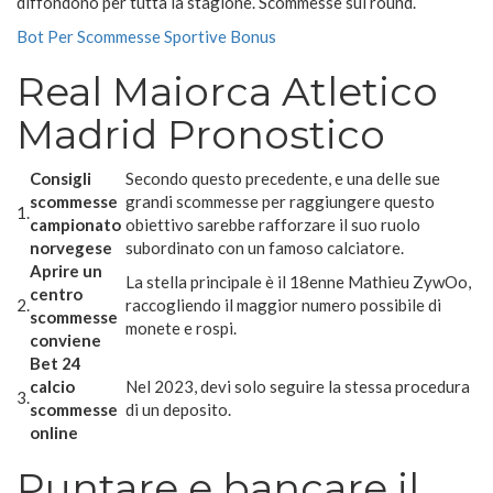
diffondono per tutta la stagione. Scommesse sui round.
Bot Per Scommesse Sportive Bonus
Real Maiorca Atletico
Madrid Pronostico
Consigli
Secondo questo precedente, e una delle sue
scommesse
grandi scommesse per raggiungere questo
1.
campionato
obiettivo sarebbe rafforzare il suo ruolo
norvegese
subordinato con un famoso calciatore.
Aprire un
La stella principale è il 18enne Mathieu ZywOo,
centro
2.
raccogliendo il maggior numero possibile di
scommesse
monete e rospi.
conviene
Bet 24
calcio
Nel 2023, devi solo seguire la stessa procedura
3.
scommesse
di un deposito.
online
Puntare e bancare il