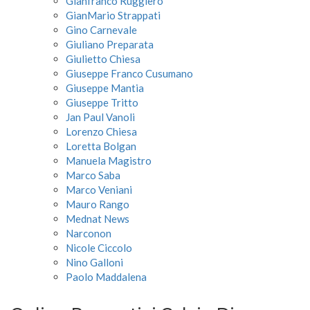
Gianfranco Ruggiero
GianMario Strappati
Gino Carnevale
Giuliano Preparata
Giulietto Chiesa
Giuseppe Franco Cusumano
Giuseppe Mantia
Giuseppe Tritto
Jan Paul Vanoli
Lorenzo Chiesa
Loretta Bolgan
Manuela Magistro
Marco Saba
Marco Veniani
Mauro Rango
Mednat News
Narconon
Nicole Ciccolo
Nino Galloni
Paolo Maddalena