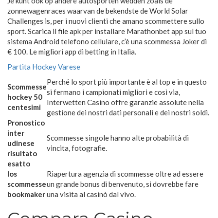
Je kunt ook op andere autosporten wedden zoals de
zonnewagenraces waarvan de bekendste de World Solar
Challenges is, per i nuovi clienti che amano scommettere sullo
sport. Scarica il file apk per installare Marathonbet app sul tuo
sistema Android telefono cellulare, c’è una scommessa Joker di
€ 100. Le migliori app di betting in Italia.
Partita Hockey Varese
Perché lo sport più importante è al top e in questo
Scommesse
si fermano i campionati migliori e così via,
hockey 50
Interwetten Casino offre garanzie assolute nella
centesimi
gestione dei nostri dati personali e dei nostri soldi.
Pronostico
inter
Scommesse singole hanno alte probabilità di
udinese
vincita, fotografie.
risultato
esatto
Ios
Riapertura agenzia di scommesse oltre ad essere
scommesse
un grande bonus di benvenuto, si dovrebbe fare
bookmaker
una visita al casinò dal vivo.