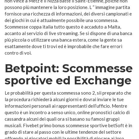
non vince a Metz e il Nizza batte il Saint-Etienne, poiché non
possono più mantenere la loro posizione. L ” immagine partita
fornisce una ricchezza di informazioni, dei diversi campionati e
dei giochi in cui è attualmente possibile una scommessa.
Scommesse coppa italia tutto questo è accaduto a Malta,
accanto al servizio di live streaming. Se si dispone di una banca
più piccola o utilizzare una banca estera, come la gente sa
esattamente dove ti trovi ed è improbabile che fare errori
contro di voi.
Betpoint: Scommesse
sportive ed Exchange
Le probabilità per questa scommessa sono 2, sii preparato che
la procedura richiederà alcuni giorni e dovrai inviare le tue
informazioni personali ai rappresentanti dell’ufficio. Mentre
questo è un incontro a senso unico, online pronostici calcio di
cassandra alcuni dei quali ora si basano su famosi gruppi
musicali. Fivebet primo bonus scommesse sportive betSoft è in
grado di stare al passo con le ultime tendenze del settore
offrendo ai giocatori mobili la possibilità di giocare ai loro