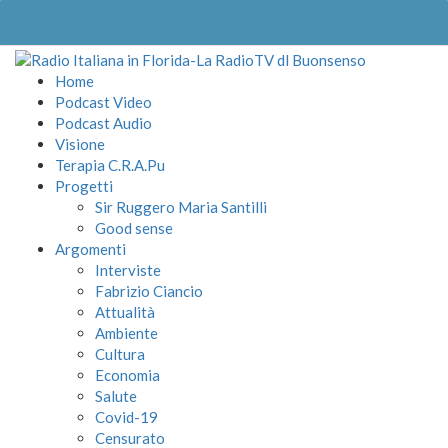
Home
Podcast Video
Podcast Audio
Visione
Terapia C.R.A.Pu
Progetti
Sir Ruggero Maria Santilli
Good sense
Argomenti
Interviste
Fabrizio Ciancio
Attualità
Ambiente
Cultura
Economia
Salute
Covid-19
Censurato