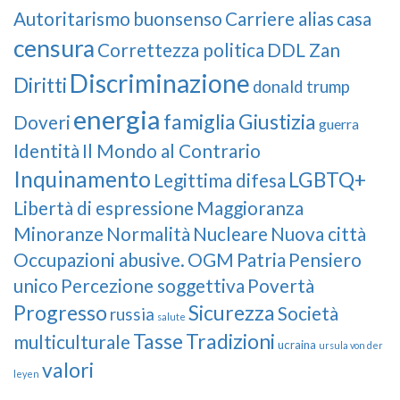
Autoritarismo
buonsenso
Carriere alias
casa
censura
Correttezza politica
DDL Zan
Discriminazione
Diritti
donald trump
energia
famiglia
Giustizia
Doveri
guerra
Identità
Il Mondo al Contrario
Inquinamento
LGBTQ+
Legittima difesa
Libertà di espressione
Maggioranza
Minoranze
Normalità
Nucleare
Nuova città
Occupazioni abusive.
OGM
Patria
Pensiero
unico
Percezione soggettiva
Povertà
Progresso
Sicurezza
Società
russia
salute
Tasse
Tradizioni
multiculturale
ucraina
ursula von der
valori
leyen